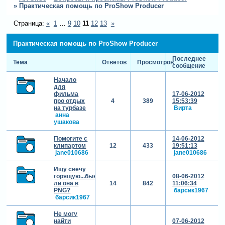
»
Практическая помощь по ProShow Producer
Страница:
«
1
…
9
10
11
12
13
»
Практическая помощь по ProShow Producer
Последнее
Тема
Ответов
Просмотров
сообщение
Начало
для
фильма
17-06-2012
про отдых
4
389
15:53:39
на турбазе
Вирта
анна
ушакова
Помогите с
14-06-2012
клипартом
12
433
19:51:13
jane010686
jane010686
Ищу свечу
горящую...бывает
08-06-2012
ли она в
14
842
11:06:34
PNG?
барсик1967
барсик1967
Не могу
найти
07-06-2012