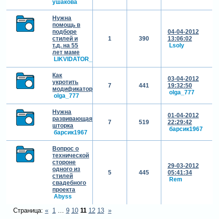
ушакова
Нужна
помощь в
подборе
04-04-2012
стилей и
1
390
13:06:02
т.д. на 55
Lsoly
лет маме
LIKVIDATOR_I
Как
03-04-2012
укротить
7
441
19:32:50
модификатор
olga_777
olga_777
Нужна
01-04-2012
развивающаяся
7
519
22:29:42
шторка
барсик1967
барсик1967
Вопрос о
технической
стороне
29-03-2012
одного из
5
445
05:41:34
стилей
Rem
свадебного
проекта
Abyss
Страница:
«
1
…
9
10
11
12
13
»