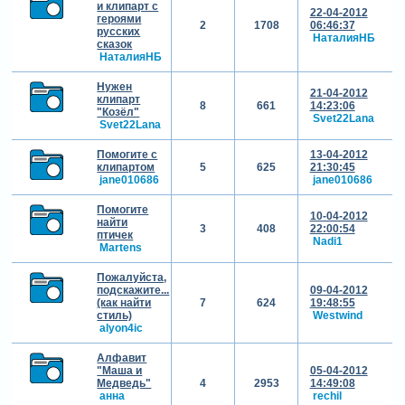
и клипарт с
22-04-2012
героями
2
1708
06:46:37
русских
НаталияНБ
сказок
НаталияНБ
Нужен
21-04-2012
клипарт
8
661
14:23:06
"Козёл"
Svet22Lana
Svet22Lana
Помогите с
13-04-2012
клипартом
5
625
21:30:45
jane010686
jane010686
Помогите
10-04-2012
найти
3
408
22:00:54
птичек
Nadi1
Martens
Пожалуйста,
подскажите...
09-04-2012
(как найти
7
624
19:48:55
стиль)
Westwind
alyon4ic
Алфавит
"Маша и
05-04-2012
Медведь"
4
2953
14:49:08
анна
rechil