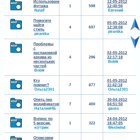
Использование
12-05-2012
футажа
1
598
12:40:56
NataF
Евгений
Помогите
05-05-2012
найти
4
697
12:38:08
стиль
pirantka
pirantka
Проблемы
с
распаковкой
02-05-2012
архива из
4
296
22:17:18
нескольких
Bobik
частей
Bobik
Кто
01-05-2012
помнит?
7
877
11:42:18
Ольга2301
Ольга2301
Опять про
30-04-2012
модификаторы?
7
400
04:51:50
НаталияНБ
gauss
Вопрос по
24-04-2012
5 версии.
1
322
18:47:05
к@трин
Westwind
Отрисовки