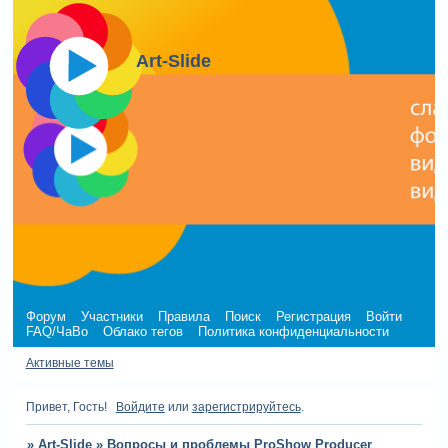
Art-Slide
Форум
Участники
Правила
Поиск
Регистрация
Войти
FAQ/ЧаВо
Облако тегов
Политика конфиденциальности
Активные темы
Привет, Гость!
Войдите
или
зарегистрируйтесь
.
»
Art-Slide
»
Вопросы и проблемы ProShow Producer