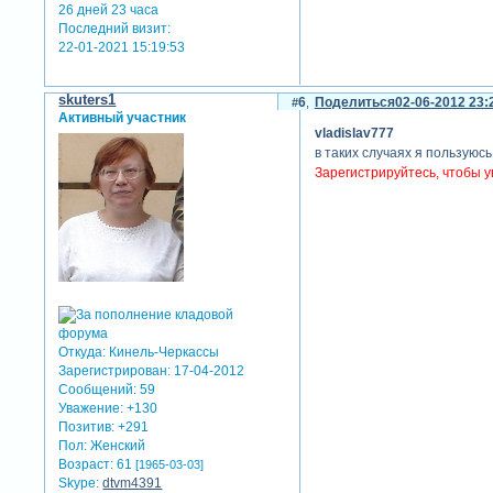
26 дней 23 часа
Последний визит:
22-01-2021 15:19:53
skuters1
6
Поделиться
02-06-2012 23:
Активный участник
vladislav777
в таких случаях я пользуюс
Зарегистрируйтесь, чтобы у
Откуда:
Кинель-Черкассы
Зарегистрирован
: 17-04-2012
Сообщений:
59
Уважение:
+130
Позитив:
+291
Пол:
Женский
Возраст:
61
[1965-03-03]
Skype:
dtvm4391