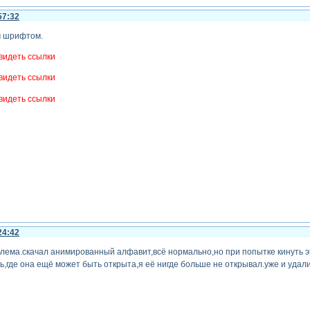
57:32
м шрифтом.
видеть ссылки
видеть ссылки
видеть ссылки
24:42
лема.скачал анимированный алфавит,всё нормально,но при попытке кинуть эту
ть,где она ещё может быть открыта,я её нигде больше не открывал.уже и удали