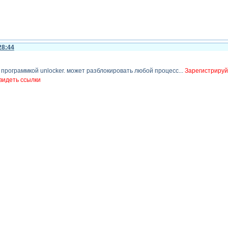
28:44
ь программкой unlocker. может разблокировать любой процесс...
Зарегистрируй
видеть ссылки