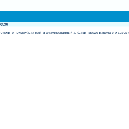
03:36
помогите пожалуйста найти анимированный алфавит,вроде видела его здесь н