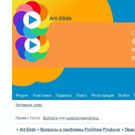
Art-Slide
Форум
Участники
Правила
Поиск
Регистрация
Войти
Активные темы
Привет, Гость!
Войдите
или
зарегистрируйтесь
.
»
Art-Slide
»
Вопросы и проблемы ProShow Producer
»
Прак