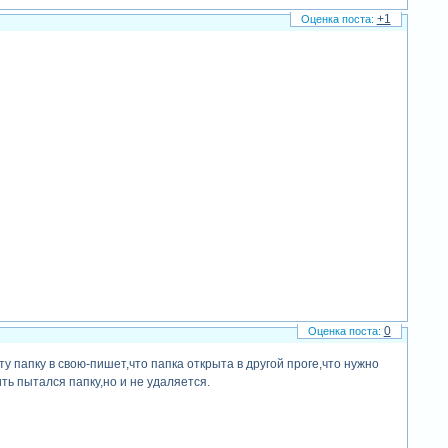
+1
0
 папку в свою-пишет,что папка открыта в другой проге,что нужно
ть пытался папку,но и не удаляется.