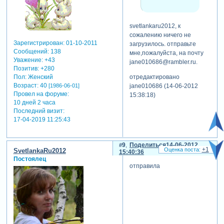
svetlankaru2012, к
сожалению ничего не
Зарегистрирован
: 01-10-2011
загрузилось. отправьте
Сообщений:
138
мне,пожалуйста, на почту
Уважение:
+43
jane010686@rambler.ru.
Позитив:
+280
отредактировано
Пол:
Женский
Возраст:
40
jane010686 (14-06-2012
[1986-06-01]
Провел на форуме:
15:38:18)
10 дней 2 часа
Последний визит:
17-04-2019 11:25:43
9
Поделиться
14-06-2012
+1
SvetlankaRu2012
15:40:36
Постоялец
отправила