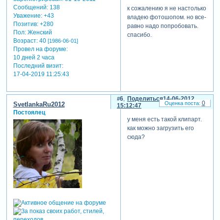
Сообщений:
138
к сожалению я не настолько
Уважение:
+43
владею фотошопом. но все-
Позитив:
+280
равно надо попробовать.
Пол:
Женский
спасибо.
Возраст:
40
[1986-06-01]
Провел на форуме:
10 дней 2 часа
Последний визит:
17-04-2019 11:25:43
6
Поделиться
14-06-2012
0
SvetlankaRu2012
15:12:47
Постоялец
у меня есть такой клипарт.
как можно загрузить его
сюда?