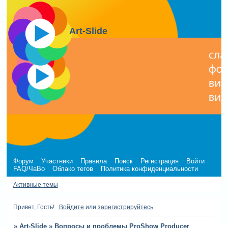
Art-Slide
Форум
Участники
Правила
Поиск
Регистрация
Войти
FAQ/ЧаВо
Облако тегов
Политика конфиденциальности
Активные темы
Привет, Гость!
Войдите
или
зарегистрируйтесь
.
»
Art-Slide
»
Вопросы и проблемы ProShow Producer