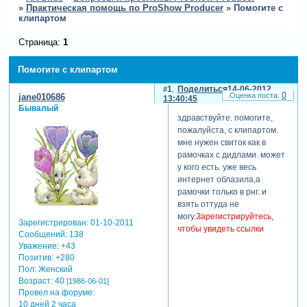
»
Практическая помощь по ProShow Producer
»
Помогите с
клипартом
Страница:
1
Помогите с клипартом
1
Поделиться
14-06-2012
0
jane010686
13:40:45
Бывалый
здравствуйте. помогите,
пожалуйста, с клипартом.
мне нужен свиток как в
рамочках с дидлами. может
у кого есть. уже весь
интернет облазила,а
рамочки только в рнг. и
взять оттуда не
могу.
Зарегистрируйтесь,
Зарегистрирован
: 01-10-2011
чтобы увидеть ссылки
Сообщений:
138
Уважение:
+43
Позитив:
+280
Пол:
Женский
Возраст:
40
[1986-06-01]
Провел на форуме:
10 дней 2 часа