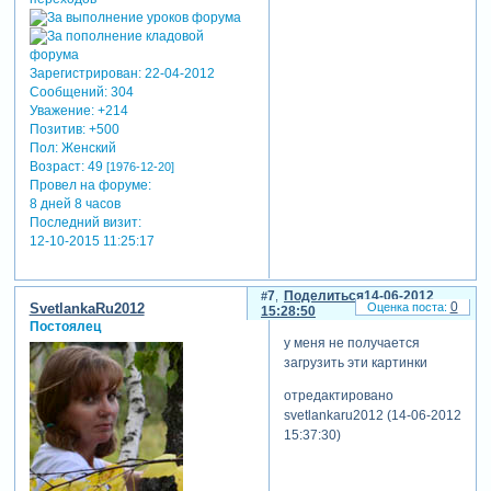
Зарегистрирован
: 22-04-2012
Сообщений:
304
Уважение:
+214
Позитив:
+500
Пол:
Женский
Возраст:
49
[1976-12-20]
Провел на форуме:
8 дней 8 часов
Последний визит:
12-10-2015 11:25:17
7
Поделиться
14-06-2012
0
SvetlankaRu2012
15:28:50
Постоялец
у меня не получается
загрузить эти картинки
отредактировано
svetlankaru2012 (14-06-2012
15:37:30)