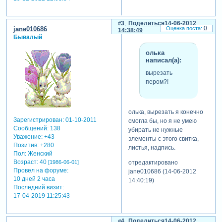
3
Поделиться
14-06-2012
0
jane010686
14:38:49
Бывалый
олька
написал(а):
вырезать
пером?!
олька, вырезать я конечно
Зарегистрирован
: 01-10-2011
смогла бы, но я не умею
Сообщений:
138
убирать не нужные
Уважение:
+43
элементы с этого свитка,
Позитив:
+280
листья, надпись.
Пол:
Женский
Возраст:
40
отредактировано
[1986-06-01]
Провел на форуме:
jane010686 (14-06-2012
10 дней 2 часа
14:40:19)
Последний визит:
17-04-2019 11:25:43
4
Поделиться
14-06-2012