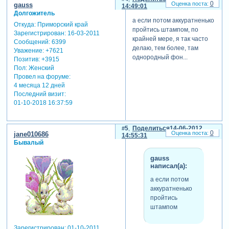
0
gauss
14:49:01
Долгожитель
а если потом аккуратненько
Откуда:
Приморский край
пройтись штампом, по
Зарегистрирован
: 16-03-2011
крайней мере, я так часто
Сообщений:
6399
делаю, тем более, там
Уважение:
+7621
однородный фон...
Позитив:
+3915
Пол:
Женский
Провел на форуме:
4 месяца 12 дней
Последний визит:
01-10-2018 16:37:59
5
Поделиться
14-06-2012
0
jane010686
14:55:31
Бывалый
gauss
написал(а):
а если потом
аккуратненько
пройтись
штампом
Зарегистрирован
: 01-10-2011