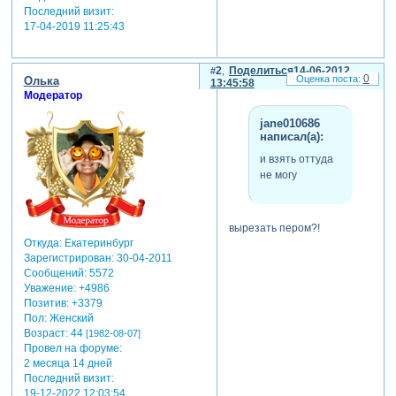
Последний визит:
17-04-2019 11:25:43
2
Поделиться
14-06-2012
0
Олька
13:45:58
Модератор
jane010686
написал(а):
и взять оттуда
не могу
вырезать пером?!
Откуда:
Екатеринбург
Зарегистрирован
: 30-04-2011
Сообщений:
5572
Уважение:
+4986
Позитив:
+3379
Пол:
Женский
Возраст:
44
[1982-08-07]
Провел на форуме:
2 месяца 14 дней
Последний визит:
19-12-2022 12:03:54