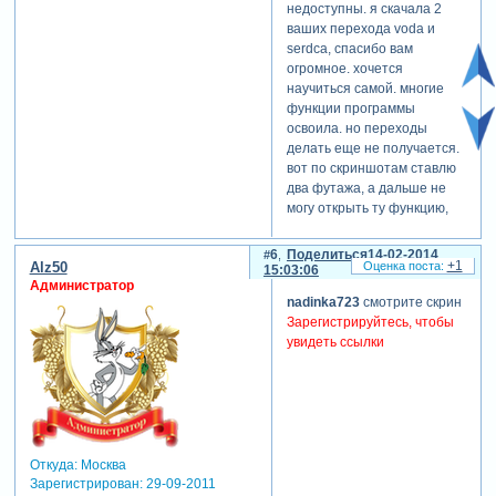
недоступны. я скачала 2
ваших перехода voda и
serdca, спасибо вам
огромное. хочется
научиться самой. многие
функции программы
освоила. но переходы
делать еще не получается.
вот по скриншотам ставлю
два футажа, а дальше не
могу открыть ту функцию,
которая показана в скрине.
подскажите пожалуйста,
6
Поделиться
14-02-2014
+1
Alz50
следующий шаг, что нужно
15:03:06
Администратор
открыть, чтобы попасть на
nadinka723
смотрите скрин
эту функцию, которая
Зарегистрируйтесь, чтобы
показана в скриншоте.
увидеть ссылки
Зарегистрируйтесь, чтобы
увидеть ссылки
может, у
меня другая версия (5), и
внешне все выглядит по-
другому. так хочется
разобраться, помогите,
Откуда:
Москва
пожалуйста!!!
Зарегистрирован
: 29-09-2011