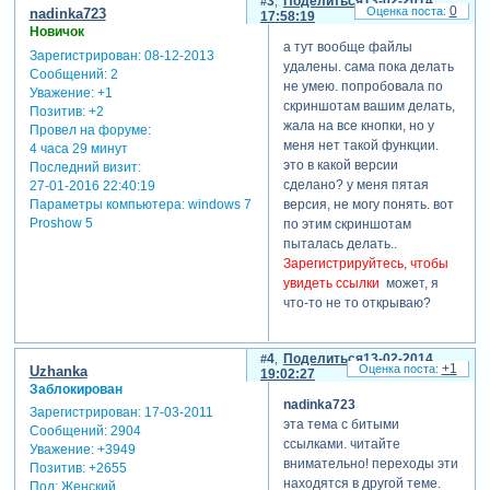
3
Поделиться
13-02-2014
0
nadinka723
17:58:19
Новичок
а тут вообще файлы
Зарегистрирован
: 08-12-2013
удалены. сама пока делать
Сообщений:
2
не умею. попробовала по
Уважение:
+1
скриншотам вашим делать,
Позитив:
+2
жала на все кнопки, но у
Провел на форуме:
меня нет такой функции.
4 часа 29 минут
это в какой версии
Последний визит:
сделано? у меня пятая
27-01-2016 22:40:19
Параметры компьютера:
windows 7
версия, не могу понять. вот
Proshow 5
по этим скриншотам
пыталась делать..
Зарегистрируйтесь, чтобы
увидеть ссылки
может, я
что-то не то открываю?
4
Поделиться
13-02-2014
+1
Uzhanka
19:02:27
Заблокирован
nadinka723
Зарегистрирован
: 17-03-2011
эта тема с битыми
Сообщений:
2904
ссылками. читайте
Уважение:
+3949
внимательно! переходы эти
Позитив:
+2655
находятся в другой теме.
Пол:
Женский