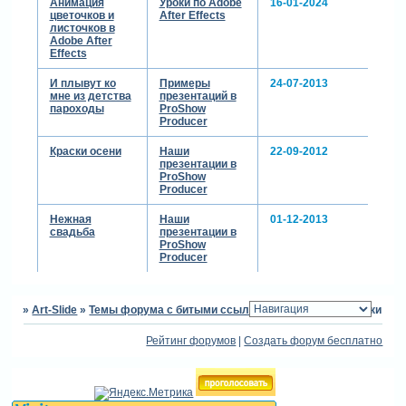
Анимация
Уроки по Adobe
16-01-2024
цветочков и
After Effects
листочков в
Adobe After
Effects
И плывут ко
Примеры
24-07-2013
мне из детства
презентаций в
пароходы
ProShow
Producer
Краски осени
Наши
22-09-2012
презентации в
ProShow
Producer
Нежная
Наши
01-12-2013
свадьба
презентации в
ProShow
Producer
»
Art-Slide
»
Темы форума с битыми ссылками
»
Переходы- Нотки
Рейтинг форумов
|
Создать форум бесплатно