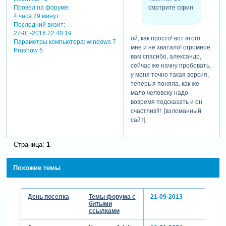
смотрите скрин
Провел на форуме:
4 часа 29 минут
Последний визит:
27-01-2016 22:40:19
ой, как просто! вот этого
Параметры компьютера:
windows 7
мне и не хватало! огромное
Proshow 5
вам спасибо, александр,
сейчас же начну пробовать,
у меня точно такая версия,
теперь я поняла. как же
мало человеку надо -
вовремя подсказать и он
счастлив!!! [взломанный
сайт]
Страница:
1
Похожие темы
День поселка
Темы форума с
21-09-2013
битыми
ссылками