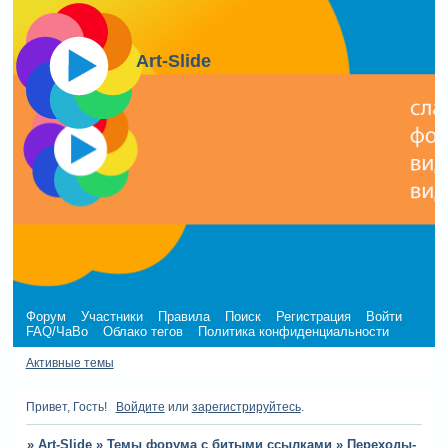
Art-Slide
Форум
Участники
Правила
Поиск
Регистрация
Войти
FAQ/ЧаВо
Облако тегов
Политика конфиденциальности
Активные темы
Привет, Гость!
Войдите
или
зарегистрируйтесь
.
»
Art-Slide
»
Темы форума с битыми ссылками
»
Переходы-