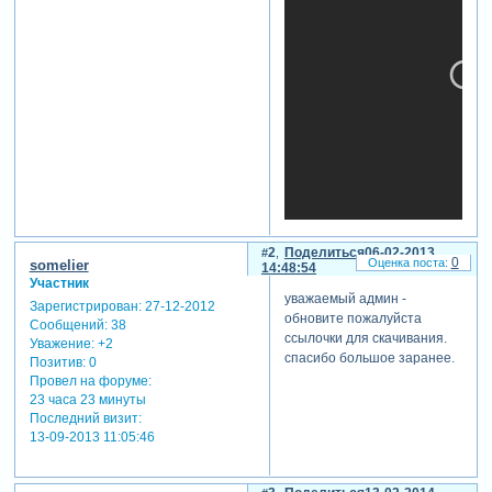
2
Поделиться
06-02-2013
0
somelier
14:48:54
Участник
уважаемый админ -
теги: переходы, proshow
Зарегистрирован
: 27-12-2012
обновите пожалуйста
producer
Сообщений:
38
ссылочки для скачивания.
Уважение:
+2
спасибо большое заранее.
Позитив:
0
Провел на форуме:
23 часа 23 минуты
Последний визит:
13-09-2013 11:05:46