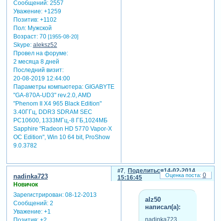
Сообщений:
2557
Уважение:
+1259
Позитив:
+1102
Пол:
Мужской
Возраст:
70
[1955-08-20]
Skype:
aleksz52
Провел на форуме:
2 месяца 8 дней
Последний визит:
20-08-2019 12:44:00
Параметры компьютера:
GIGABYTE
"GA-870A-UD3" rev.2.0, AMD
"Phenom II X4 965 Black Edition"
3.40ГГц, DDR3 SDRAM SEC
PC10600, 1333МГц,-8 ГБ,1024МБ
Sapphire "Radeon HD 5770 Vapor-X
OC Edition", Win 10 64 bit, ProShow
9.0.3782
7
Поделиться
14-02-2014
0
nadinka723
15:16:45
Новичок
Зарегистрирован
: 08-12-2013
alz50
Сообщений:
2
написал(а):
Уважение:
+1
nadinka723
Позитив:
+2