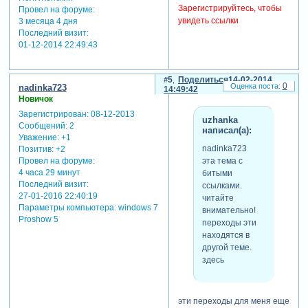
Зарегистрируйтесь, чтобы
Провел на форуме:
увидеть ссылки
3 месяца 4 дня
Последний визит:
01-12-2014 22:49:43
5
Поделиться
14-02-2014
0
nadinka723
14:49:42
Новичок
Зарегистрирован
: 08-12-2013
uzhanka
Сообщений:
2
написал(а):
Уважение:
+1
nadinka723
Позитив:
+2
эта тема с
Провел на форуме:
4 часа 29 минут
битыми
Последний визит:
ссылками.
27-01-2016 22:40:19
читайте
Параметры компьютера:
windows 7
внимательно!
Proshow 5
переходы эти
находятся в
другой теме.
здесь
эти переходы для меня еще