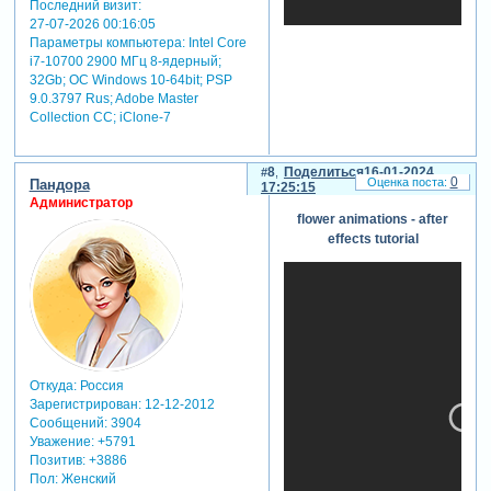
материалов
Последний визит:
прежде всего, необходимо
27-07-2026 00:16:05
подготовить изображения
Параметры компьютера:
Intel Core
цветочков, которые будут
i7-10700 2900 МГц 8-ядерный;
использоваться в
32Gb; ОС Windows 10-64bit; PSP
9.0.3797 Rus; Adobe Master
анимации. эти изображения
Collection СС; iClone-7
можно либо создать
самостоятельно, либо
воспользоваться готовыми
8
Поделиться
16-01-2024
ресурсами. важно, чтобы
0
Пандора
17:25:15
изображения были
Администратор
высокого разрешения и
flower animations - after
хорошо выделены на фоне.
effects tutorial
шаг 2: создание
композиции в after effects
откройте adobe after effects
и создайте новый проект.
далее, создайте новую
композицию, определите
параметры размера и
Откуда:
Россия
продолжительности
Зарегистрирован
: 12-12-2012
анимации. затем
Сообщений:
3904
импортируйте изображения
Уважение:
+5791
цветочков в проект.
Позитив:
+3886
шаг 3: размещение
Пол:
Женский