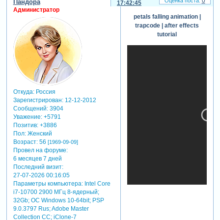
0
Пандора
17:42:45
Администратор
petals falling animation |
trapcode | after effects
tutorial
Откуда:
Россия
Зарегистрирован
: 12-12-2012
Сообщений:
3904
Уважение:
+5791
Позитив:
+3886
Пол:
Женский
Возраст:
56
[1969-09-09]
Провел на форуме:
6 месяцев 7 дней
Последний визит:
27-07-2026 00:16:05
Параметры компьютера:
Intel Core
i7-10700 2900 МГц 8-ядерный;
32Gb; ОС Windows 10-64bit; PSP
9.0.3797 Rus; Adobe Master
Collection СС; iClone-7