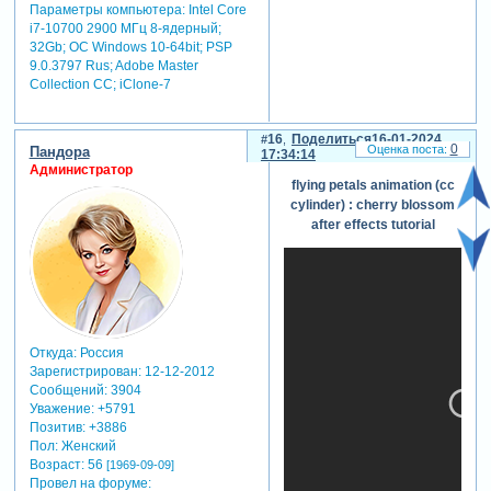
Параметры компьютера:
Intel Core
i7-10700 2900 МГц 8-ядерный;
32Gb; ОС Windows 10-64bit; PSP
9.0.3797 Rus; Adobe Master
Collection СС; iClone-7
16
Поделиться
16-01-2024
0
Пандора
17:34:14
Администратор
flying petals animation (cc
cylinder) : cherry blossom
after effects tutorial
Откуда:
Россия
Зарегистрирован
: 12-12-2012
Сообщений:
3904
Уважение:
+5791
Позитив:
+3886
Пол:
Женский
Возраст:
56
[1969-09-09]
Провел на форуме: