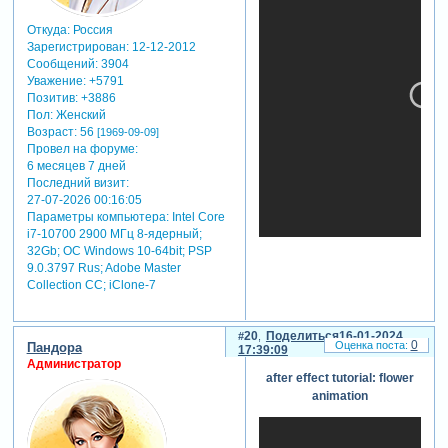
Откуда:
Россия
Зарегистрирован
: 12-12-2012
Сообщений:
3904
Уважение:
+5791
Позитив:
+3886
Пол:
Женский
Возраст:
56
[1969-09-09]
Провел на форуме:
6 месяцев 7 дней
Последний визит:
27-07-2026 00:16:05
Параметры компьютера:
Intel Core
i7-10700 2900 МГц 8-ядерный;
32Gb; ОС Windows 10-64bit; PSP
9.0.3797 Rus; Adobe Master
Collection СС; iClone-7
20
Поделиться
16-01-2024
0
Пандора
17:39:09
Администратор
after effect tutorial: flower
animation