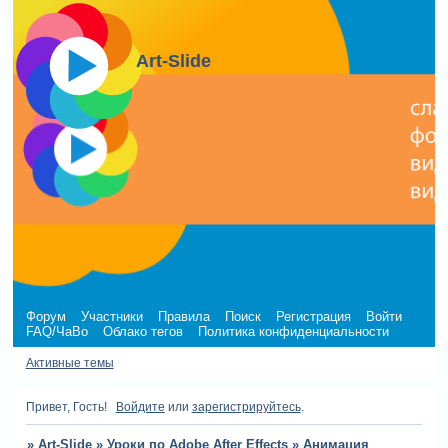
Art-Slide
Форум
Участники
Правила
Поиск
Регистрация
Войти
FAQ/ЧаВо
Облако тегов
Политика конфиденциальности
Активные темы
Привет, Гость!
Войдите
или
зарегистрируйтесь
.
»
Art-Slide
»
Уроки по Adobe After Effects
»
Анимация