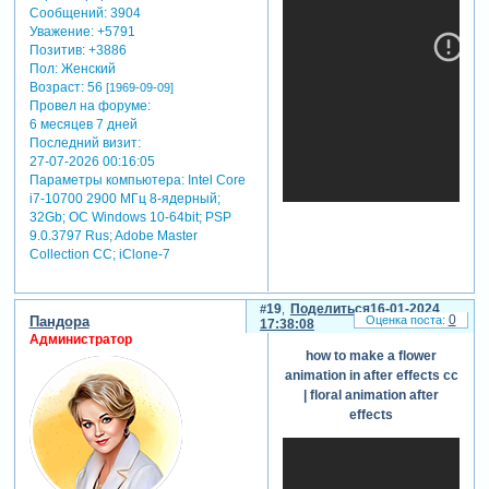
Сообщений:
3904
Уважение:
+5791
Позитив:
+3886
Пол:
Женский
Возраст:
56
[1969-09-09]
Провел на форуме:
6 месяцев 7 дней
Последний визит:
27-07-2026 00:16:05
Параметры компьютера:
Intel Core
i7-10700 2900 МГц 8-ядерный;
32Gb; ОС Windows 10-64bit; PSP
9.0.3797 Rus; Adobe Master
Collection СС; iClone-7
19
Поделиться
16-01-2024
0
Пандора
17:38:08
Администратор
how to make a flower
animation in after effects cc
| floral animation after
effects