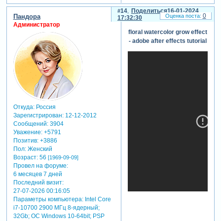
14
Поделиться
16-01-2024
0
Пандора
17:32:30
Администратор
floral watercolor grow effect
- adobe after effects tutorial
Откуда:
Россия
Зарегистрирован
: 12-12-2012
Сообщений:
3904
Уважение:
+5791
Позитив:
+3886
Пол:
Женский
Возраст:
56
[1969-09-09]
Провел на форуме:
6 месяцев 7 дней
Последний визит:
27-07-2026 00:16:05
Параметры компьютера:
Intel Core
i7-10700 2900 МГц 8-ядерный;
32Gb; ОС Windows 10-64bit; PSP