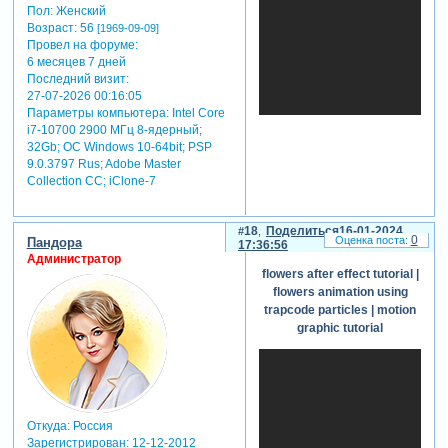
Пол:
Женский
Возраст:
56
[1969-09-09]
Провел на форуме:
6 месяцев 7 дней
Последний визит:
27-07-2026 00:16:05
Параметры компьютера:
Intel Core
i7-10700 2900 МГц 8-ядерный;
32Gb; ОС Windows 10-64bit; PSP
9.0.3797 Rus; Adobe Master
Collection СС; iClone-7
18
Поделиться
16-01-2024
0
Пандора
17:36:56
Администратор
flowers after effect tutorial |
flowers animation using
trapcode particles | motion
graphic tutorial
Откуда:
Россия
Зарегистрирован
: 12-12-2012