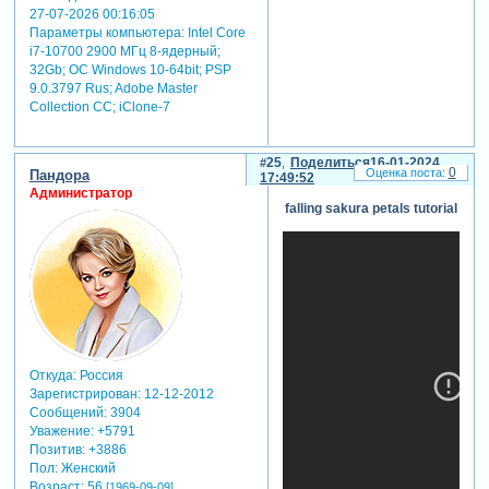
27-07-2026 00:16:05
Параметры компьютера:
Intel Core
i7-10700 2900 МГц 8-ядерный;
32Gb; ОС Windows 10-64bit; PSP
9.0.3797 Rus; Adobe Master
Collection СС; iClone-7
25
Поделиться
16-01-2024
0
Пандора
17:49:52
Администратор
falling sakura petals tutorial
Откуда:
Россия
Зарегистрирован
: 12-12-2012
Сообщений:
3904
Уважение:
+5791
Позитив:
+3886
Пол:
Женский
Возраст:
56
[1969-09-09]