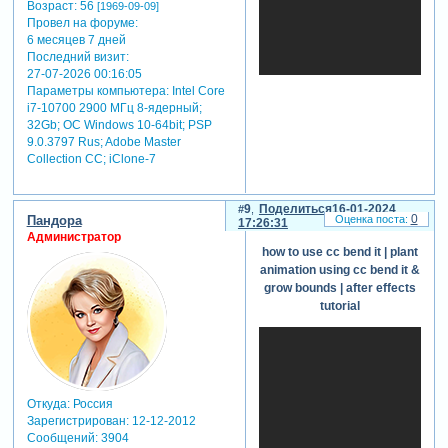
цветочков на сцене
Возраст:
56
[1969-09-09]
перетащите изображения
Провел на форуме:
цветочков на таймлайн и
6 месяцев 7 дней
расположите их так, как вы
Последний визит:
27-07-2026 00:16:05
хотите, чтобы они
Параметры компьютера:
Intel Core
появлялись и двигались в
i7-10700 2900 МГц 8-ядерный;
процессе анимации. вы
32Gb; ОС Windows 10-64bit; PSP
также можете использовать
9.0.3797 Rus; Adobe Master
инструменты маскирования
Collection СС; iClone-7
для изменения формы и
положения цветочков.
шаг 4: применение
9
Поделиться
16-01-2024
ключевых кадров для
0
Пандора
17:26:31
анимации
Администратор
how to use cc bend it | plant
выберите слой с
animation using cc bend it &
изображением цветочка и
grow bounds | after effects
откройте окно "transform".
tutorial
установите ключевые кадры
для параметров, которые
вы хотите анимировать,
такие как позиция,
масштаб, поворот и
прозрачность. создайте
Откуда:
Россия
начальные и конечные
Зарегистрирован
: 12-12-2012
ключевые кадры для
Сообщений:
3904