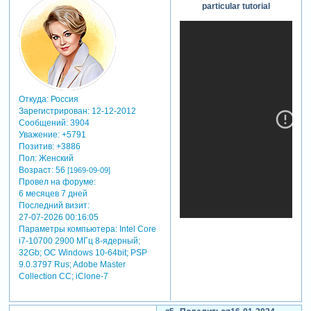
particular tutorial
использовался в видео:
более эмоциональным и
amsterdam
значимым.
эффекты которые
- создание романтического
применялись в уроке:
или мечтательного
stroke - (обводка)
настроения:
curves - (кривые)
цветочные анимации
выражение которое
идеально подходят для
использовалось в видео:
передачи романтических
Откуда:
Россия
wiggle
или мечтательных
Зарегистрирован
: 12-12-2012
amp = .1; //амплитуда
Сообщений:
3904
моментов. они могут
отскока
Уважение:
+5791
добавить нотку волшебства
freq = 2.0; //частота отскока
Позитив:
+3886
и создать атмосферу,
decay = 2.0; //сила
Пол:
Женский
наполненную чувствами и
затухания
Возраст:
56
[1969-09-09]
эмоциями. такие слайд-шоу
n = 0;
Провел на форуме:
могут быть эффективными
6 месяцев 7 дней
time_max = 6;
при создании видео-
Последний визит:
if (numkeys > 0){
приглашений, презентаций
27-07-2026 00:16:05
n = nearestkey(time).index;
для праздников или иных
Параметры компьютера:
Intel Core
if (key(n).time > time){
особых событий.
i7-10700 2900 МГц 8-ядерный;
n--;
- персонализация и
32Gb; ОС Windows 10-64bit; PSP
}}
кастомизация:
9.0.3797 Rus; Adobe Master
if (n == 0){ t = 0;
анимация цветочков
Collection СС; iClone-7
}else{
предоставляет широкие
t = time - key(n).time;
возможности для
}