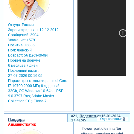
Откуда:
Россия
Зарегистрирован
: 12-12-2012
Сообщений:
3904
Уважение:
+5791
Позитив:
+3886
Пол:
Женский
Возраст:
56
[1969-09-09]
Провел на форуме:
6 месяцев 7 дней
Последний визит:
27-07-2026 00:16:05
Параметры компьютера:
Intel Core
i7-10700 2900 МГц 8-ядерный;
32Gb; ОС Windows 10-64bit; PSP
9.0.3797 Rus; Adobe Master
Collection СС; iClone-7
21
Поделиться
16-01-2024
0
Пандора
17:41:45
Администратор
flower particles in after