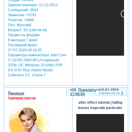
Зарегистрирован
: 12-12-2012
Сообщений:
3904
Уважение:
+5791
Позитив:
+3886
Пол:
Женский
Возраст:
56
[1969-09-09]
Провел на форуме:
6 месяцев 7 дней
Последний визит:
27-07-2026 00:16:05
Параметры компьютера:
Intel Core
i7-10700 2900 МГц 8-ядерный;
32Gb; ОС Windows 10-64bit; PSP
9.0.3797 Rus; Adobe Master
Collection СС; iClone-7
28
Поделиться
16-01-2024
0
Пандора
17:56:04
Администратор
after effect tutorial | falling
leaves trapcode particular