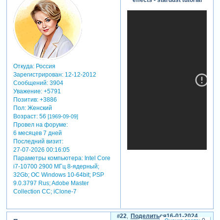
effects - stardust tutorial
Откуда:
Россия
Зарегистрирован
: 12-12-2012
Сообщений:
3904
Уважение:
+5791
Позитив:
+3886
Пол:
Женский
Возраст:
56
[1969-09-09]
Провел на форуме:
6 месяцев 7 дней
Последний визит:
27-07-2026 00:16:05
Параметры компьютера:
Intel Core
i7-10700 2900 МГц 8-ядерный;
32Gb; ОС Windows 10-64bit; PSP
9.0.3797 Rus; Adobe Master
Collection СС; iClone-7
22
Поделиться
16-01-2024