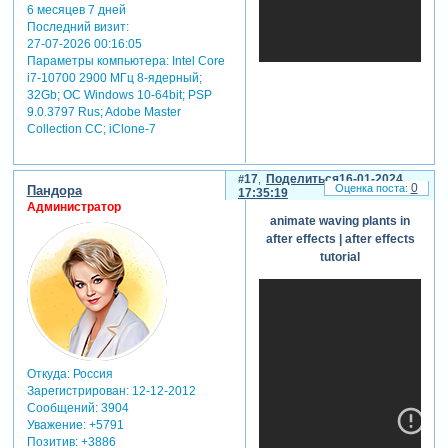
6 месяцев 7 дней
Последний визит:
27-07-2026 00:16:05
Параметры компьютера:
Intel Core
i7-10700 2900 МГц 8-ядерный;
32Gb; ОС Windows 10-64bit; PSP
9.0.3797 Rus; Adobe Master
Collection СС; iClone-7
17
Поделиться
16-01-2024
0
Пандора
17:35:19
Администратор
animate waving plants in
after effects | after effects
tutorial
Откуда:
Россия
Зарегистрирован
: 12-12-2012
Сообщений:
3904
Уважение:
+5791
Позитив:
+3886