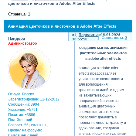
цветочков и листочков в Adobe After Effects
Страница:
1
Анимация цветочков и листочков в Adobe After Effects
1
Поделиться
16-01-2024
0
Пандора
16:55:50
Администратор
создание магии: анимация
растительных элементов
в adobe after effects
анимация в adobe after
effects предоставляет
уникальные возможности
для воплощения
креативных идей, и одним
Откуда:
Россия
из захватывающих
Зарегистрирован
: 12-12-2012
направлений является
Сообщений:
3904
анимация цветочных
Уважение:
+5791
элементов. эта техника
Позитив:
+3886
позволяет добавить в
Пол:
Женский
проект нежность, красоту и
Возраст:
56
[1969-09-09]
вдохновение, создавая
Провел на форуме:
впечатляющий визуальный
6 месяцев 7 дней