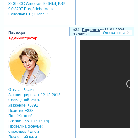
32Gb; ОС Windows 10-64bit; PSP
9.0.3797 Rus; Adobe Master
Collection СС; iClone-7
24
Поделиться
16-01-2024
0
Пандора
17:48:50
Администратор
Откуда:
Россия
Зарегистрирован
: 12-12-2012
Сообщений:
3904
Уважение:
+5791
Позитив:
+3886
Пол:
Женский
Возраст:
56
[1969-09-09]
Провел на форуме:
6 месяцев 7 дней
Последний визит: