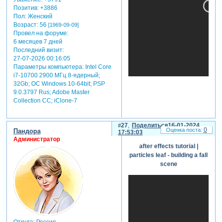
Позитив:
+3886
Пол:
Женский
Возраст:
56
[1969-09-09]
Провел на форуме:
6 месяцев 7 дней
Последний визит:
27-07-2026 00:16:05
Параметры компьютера:
Intel Core
i7-10700 2900 МГц 8-ядерный;
32Gb; ОС Windows 10-64bit; PSP
9.0.3797 Rus; Adobe Master
Collection СС; iClone-7
27
Поделиться
16-01-2024
0
Пандора
17:53:03
Администратор
after effects tutorial |
particles leaf - building a fall
scene
Откуда:
Россия