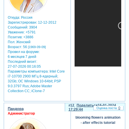
создание анимации
цветочков в adobe after
effects — это
Откуда:
Россия
захватывающий и
Зарегистрирован
: 12-12-2012
творческий процесс,
Сообщений:
3904
который позволяет придать
Уважение:
+5791
проекту уникальный и
Позитив:
+3886
запоминающийся вид.
Пол:
Женский
экспериментируйте с
Возраст:
56
[1969-09-09]
различными эффектами,
Провел на форуме:
играйте с цветами и
6 месяцев 7 дней
формами, и вы увидите, как
Последний визит:
ваша анимация оживает,
27-07-2026 00:16:05
наполняя проект
Параметры компьютера:
Intel Core
атмосферой нежности и
i7-10700 2900 МГц 8-ядерный;
красоты.
32Gb; ОС Windows 10-64bit; PSP
9.0.3797 Rus; Adobe Master
Collection СС; iClone-7
12
Поделиться
16-01-2024
0
Пандора
17:29:44
Администратор
blooming flowers animation
- after effects tutorial