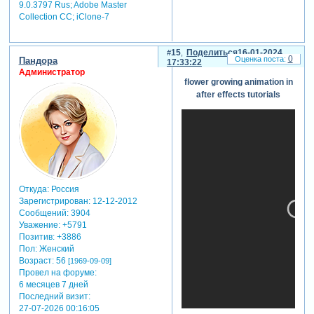
9.0.3797 Rus; Adobe Master
Collection СС; iClone-7
15
Поделиться
16-01-2024
0
Пандора
17:33:22
Администратор
flower growing animation in
after effects tutorials
Откуда:
Россия
Зарегистрирован
: 12-12-2012
Сообщений:
3904
Уважение:
+5791
Позитив:
+3886
Пол:
Женский
Возраст:
56
[1969-09-09]
Провел на форуме:
6 месяцев 7 дней
Последний визит:
27-07-2026 00:16:05