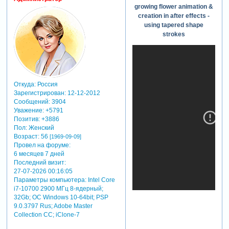
growing flower animation &
creation in after effects -
using tapered shape
strokes
Откуда:
Россия
Зарегистрирован
: 12-12-2012
Сообщений:
3904
Уважение:
+5791
Позитив:
+3886
Пол:
Женский
Возраст:
56
[1969-09-09]
Провел на форуме:
6 месяцев 7 дней
Последний визит:
27-07-2026 00:16:05
Параметры компьютера:
Intel Core
i7-10700 2900 МГц 8-ядерный;
32Gb; ОС Windows 10-64bit; PSP
9.0.3797 Rus; Adobe Master
Collection СС; iClone-7