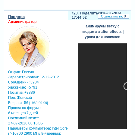
23
Поделиться
16-01-2024
0
Пандора
17:44:52
Администратор
анимируем ветку с
ягодами в after effects |
уроки для новичков
Откуда:
Россия
Зарегистрирован
: 12-12-2012
Сообщений:
3904
Уважение:
+5791
Позитив:
+3886
Пол:
Женский
Возраст:
56
[1969-09-09]
Провел на форуме:
6 месяцев 7 дней
Последний визит:
27-07-2026 00:16:05
Параметры компьютера:
Intel Core
i7-10700 2900 МГц 8-ядерный;