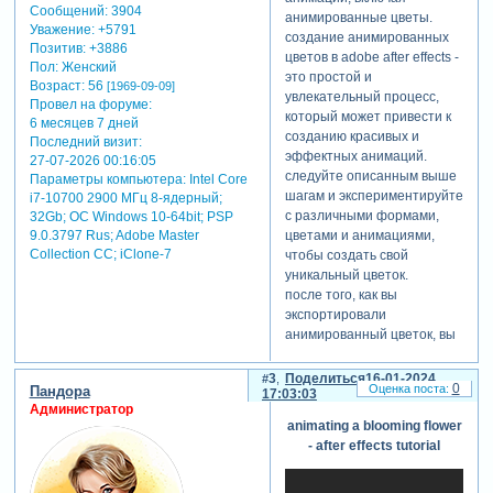
Сообщений:
3904
анимированные цветы.
анимированные цветы
Уважение:
+5791
создание анимированных
могут быть использованы
Позитив:
+3886
цветов в adobe after effects -
для усиления тематики
Пол:
Женский
это простой и
слайд-шоу. например, при
Возраст:
56
[1969-09-09]
увлекательный процесс,
создании презентации для
Провел на форуме:
который может привести к
события, связанного с
6 месяцев 7 дней
созданию красивых и
природой, цветочные
Последний визит:
эффектных анимаций.
анимации будут
27-07-2026 00:16:05
следуйте описанным выше
соответствовать теме и
Параметры компьютера:
Intel Core
шагам и экспериментируйте
создадут гармоничную
i7-10700 2900 МГц 8-ядерный;
с различными формами,
32Gb; ОС Windows 10-64bit; PSP
атмосферу.
цветами и анимациями,
9.0.3797 Rus; Adobe Master
- привлечение внимания
Collection СС; iClone-7
чтобы создать свой
зрителя:
уникальный цветок.
анимация цветочных
после того, как вы
элементов привлекает
экспортировали
внимание зрителя и делает
анимированный цветок, вы
слайд-шоу более
можете использовать его в
интересным. эти элементы
своих проектах.
создают точки фокуса,
3
Поделиться
16-01-2024
0
Пандора
например, можно добавить
17:03:03
которые могут удерживать
Администратор
его в видео, чтобы сделать
внимание зрителя,
animating a blooming flower
переходы между сценами
особенно если анимация
- after effects tutorial
более красивыми.
используется с умеренной
можно также использовать
мерой, не перегружая