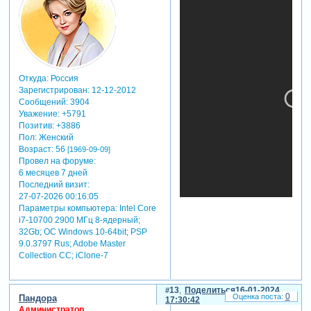
Откуда:
Россия
Зарегистрирован
: 12-12-2012
Сообщений:
3904
Уважение:
+5791
Позитив:
+3886
Пол:
Женский
Возраст:
56
[1969-09-09]
Провел на форуме:
6 месяцев 7 дней
Последний визит:
27-07-2026 00:16:05
Параметры компьютера:
Intel Core
i7-10700 2900 МГц 8-ядерный;
32Gb; ОС Windows 10-64bit; PSP
9.0.3797 Rus; Adobe Master
Collection СС; iClone-7
13
Поделиться
16-01-2024
0
Пандора
17:30:42
Администратор