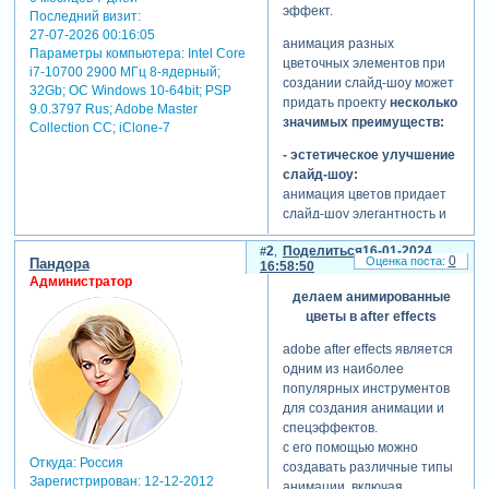
эффект.
Последний визит:
27-07-2026 00:16:05
анимация разных
Параметры компьютера:
Intel Core
цветочных элементов при
i7-10700 2900 МГц 8-ядерный;
создании слайд-шоу может
32Gb; ОС Windows 10-64bit; PSP
придать проекту
несколько
9.0.3797 Rus; Adobe Master
значимых преимуществ:
Collection СС; iClone-7
- эстетическое улучшение
слайд-шоу:
анимация цветов придает
слайд-шоу элегантность и
красоту. цветочные
2
Поделиться
16-01-2024
элементы могут служить
0
Пандора
16:58:50
визуальным украшением,
Администратор
добавляя проекту нежность
делаем анимированные
и стиль. это особенно
цветы в after effects
актуально при создании
adobe after effects является
слайд-шоу для свадеб,
одним из наиболее
романтических
популярных инструментов
мероприятий или других
для создания анимации и
событий, где важна
спецэффектов.
атмосфера красоты и
с его помощью можно
чувственности.
Откуда:
Россия
создавать различные типы
- тематическое
Зарегистрирован
: 12-12-2012
анимации, включая
соответствие: