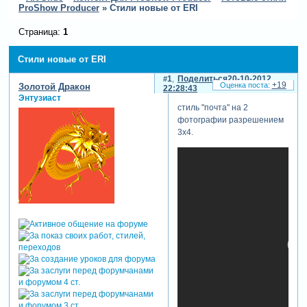
ProShow Producer
»
Стили новые от ERI
Страница:
1
Стили новые от ERI
1
Поделиться
20-10-2012
+19
Золотой Дракон
22:28:43
Энтузиаст
стиль "почта" на 2
фотографии разрешением
3х4.