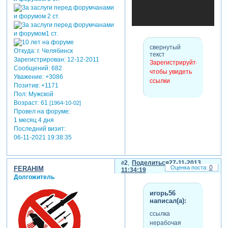
свернутый
Откуда:
г. Челябинск
текст
Зарегистрирован
: 12-12-2011
Зарегистрируйтесь,
Сообщений:
682
чтобы увидеть
Уважение:
+3086
ссылки
Позитив:
+1171
Пол:
Мужской
Возраст:
61
[1964-10-02]
Провел на форуме:
теги: стили proshow
1 месяц 4 дня
producer
Последний визит:
отредактировано eri (22-10-
06-11-2021 19:38:35
2012 19:44:36)
2
Поделиться
27-11-2013
0
FERAHIM
11:34:19
Долгожитель
игорь56
написал(а):
ссылка
нерабочая