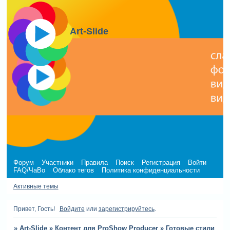
Art-Slide
Форум
Участники
Правила
Поиск
Регистрация
Войти
FAQ/ЧаВо
Облако тегов
Политика конфиденциальности
Активные темы
Привет, Гость!
Войдите
или
зарегистрируйтесь
.
»
Art-Slide
»
Контент для ProShow Producer
»
Готовые стили