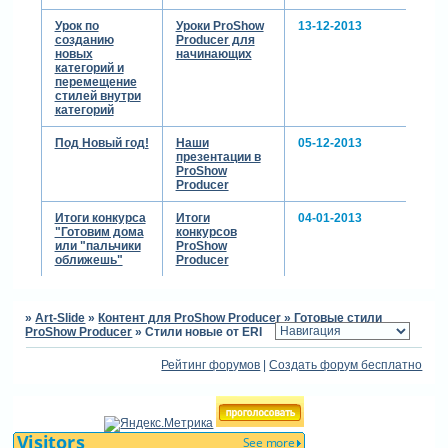
Урок по
Уроки ProShow
13-12-2013
созданию
Producer для
новых
начинающих
категорий и
перемещение
стилей внутри
категорий
Под Новый год!
Наши
05-12-2013
презентации в
ProShow
Producer
Итоги конкурса
Итоги
04-01-2013
"Готовим дома
конкурсов
или "пальчики
ProShow
оближешь"
Producer
»
Art-Slide
»
Контент для ProShow Producer
»
Готовые стили
ProShow Producer
»
Стили новые от ERI
Рейтинг форумов
|
Создать форум бесплатно