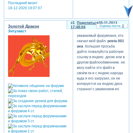
Последний визит:
18-12-2020 19:07:07
3
Поделиться
30-11-2013
0
Золотой Дракон
17:48:04
Энтузиаст
уважаемый форумчане, кто
скачал мой файл
posta 001
aea
. большая просьба
дайте пожалуйста рабочую
ссылку в яндекс. диске или в
другом файлообменнике. не
могу найти это файл в
своём пк и с яндекс.народа
куда я его загрузил, он не
копируется на яндекс.диск.
странно! с уважением eri.