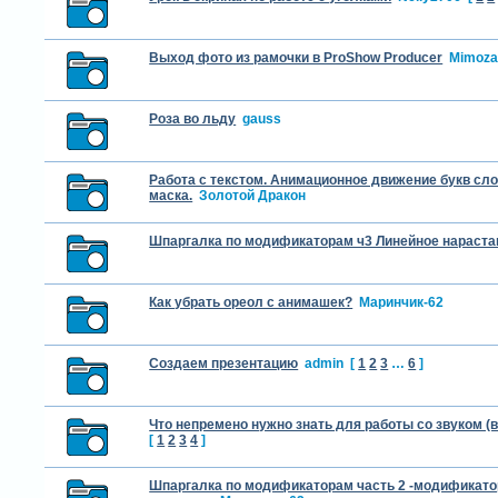
Выход фото из рамочки в ProShow Producer
Mimoza
Роза во льду
gauss
Работа с текстом. Анимационное движение букв сло
маска.
Золотой Дракон
Шпаргалка по модификаторам ч3 Линейное нараста
Как убрать ореол с анимашек?
Маринчик-62
Создаем презентацию
admin
[
1
2
3
…
6
]
Что непремено нужно знать для работы со звуком (
[
1
2
3
4
]
Шпаргалка по модификаторам часть 2 -модификато