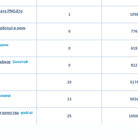
мата PNG.Его
1
105
аботы) в одну
0
776
акон
0
619
лайдов
Золотой
0
812
10
517
twind
13
503
и качества
godcat
25
1050