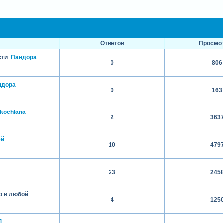
Ответов
Просмо
сти
Пандора
0
806
ндора
0
163
kochlana
2
363
ей
10
479
23
245
о в любой
4
125
]