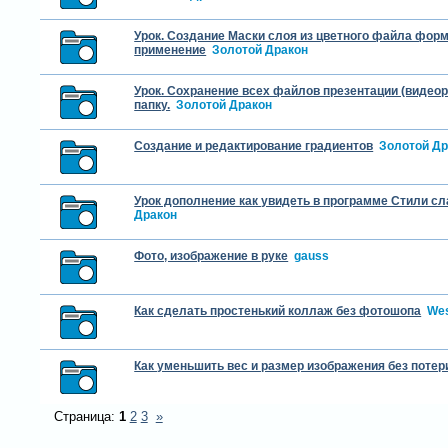
Урок. Создание Маски слоя из цветного файла фор
применение
Золотой Дракон
Урок. Сохранение всех файлов презентации (видеор
папку.
Золотой Дракон
Создание и редактирование градиентов
Золотой Др
Урок дополнение как увидеть в программе Стили с
Дракон
Фото, изображение в руке
gauss
Как сделать простенький коллаж без фотошопа
Wes
Как уменьшить вес и размер изображения без потер
Страница:
1
2
3
»