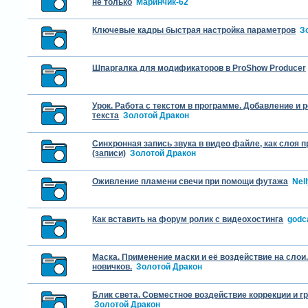
не только
Маринчик-62
Ключевые кадры быстрая настройка параметров
З
Шпаргалка для модификаторов в ProShow Producer
Урок. Работа с текстом в программе. Добавление и 
текста
Золотой Дракон
Синхронная запись звука в видео файле, как слоя 
(записи)
Золотой Дракон
Оживление пламени свечи при помощи футажа
Nel
Как вставить на форум ролик с видеохостинга
godc
Маска. Применение маски и её воздействие на слои.
новичков.
Золотой Дракон
Блик света. Совместное воздействие коррекции и гр
Золотой Дракон