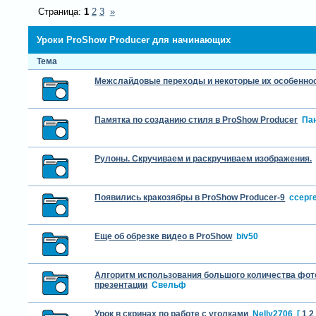
Страница:
1
2
3
»
Уроки ProShow Producer для начинающих
Тема
Межслайдовые переходы и некоторые их особенно
Памятка по созданию стиля в ProShow Producer
Па
Рулоны. Скручиваем и раскручиваем изображения.
Появились кракозябры в ProShow Producer-9
cсерг
Еще об обрезке видео в ProShow
biv50
Алгоритм использования большого количества фот
презентации
Свельф
Урок в скринах по работе с уголками
Nelly2706
[
1
2