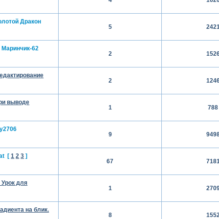
олотой Дракон
5
242
Маринчик-62
2
152
редактирование
2
124
при выводе
1
788
ly2706
9
949
at
[
1
2
3
]
67
718
 Урок для
1
270
адиента на блик.
8
155