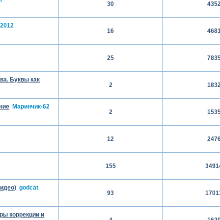
30
435
2012
16
468
25
783
ва. Буквы как
2
183
ние
Маринчик-62
2
153
12
247
155
3491
видео)
godcat
93
1701
ры коррекции и
4
162