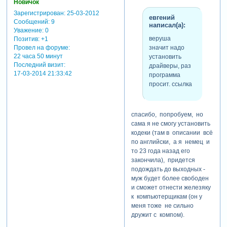
Новичок
Зарегистрирован
: 25-03-2012
евгений
Сообщений:
9
написал(а):
Уважение:
0
веруша
Позитив:
+1
значит надо
Провел на форуме:
22 часа 50 минут
установить
Последний визит:
драйверы, раз
17-03-2014 21:33:42
программа
просит. ссылка
спасибо, попробуем, но
сама я не смогу установить
кодеки (там в описании всё
по английски, а я немец и
то 23 года назад его
закончила), придется
подождать до выходных -
муж будет более свободен
и сможет отнести железяку
к компьютерщикам (он у
меня тоже не сильно
дружит с компом).