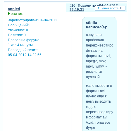
кодек. переконвертируй в
10
Поделиться
04-04-2012
0
annled
формат avi /xvid. тогда всё
22:19:31
Новичок
будет нормально
Зарегистрирован
: 04-04-2012
программа видит этот кодек
sibilla
Сообщений:
3
-xvid. видео форматов
написал(а):
Уважение:
0
много-av i, mpeg2, mov,
веруша-я
Позитив:
0
mp4, wmw ... ,но к ним
пробовала
Провел на форуме:
нужно подобрать кодек
1 час 4 минуты
переконвертировать
который видит программа
Последний визит:
футаж на
.тут надо самой немного
05-04-2012 14:22:55
форматы - av i,
поработать с
mpeg2, mov,
видоеконвертером .
mp4, wmw -
результат
нулевой.
мало вывести в
формат avi
нужно ещё к
нему выводить
кодек.
переконвертируй
в формат avi
/xvid. тогда всё
будет