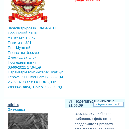
увидеть ссылки
Зарегистрирован
: 19-04-2011
Сообщений:
5010
Уважение:
+3152
Позитив:
+381
Пол:
Мужской
Провел на форуме:
2 месяца 27 дней
Последний визит:
08-09-2021 17:04:59
Параметры компьютера:
Ноутбук
Lenovo Z500,Intel Core i7-3632QM
2.20GHz, ОЗУ 8 Гб DDR3, 1Тб,
Windows 8(64). PSP 5.0.3310 Eng
9
Поделиться
04-04-2012
0
sibilla
21:50:09
Энтузиаст
веруша
-один и более
выбранных файлов не
поддерживает proshow