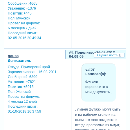
Сообщений:
4665
"вы"). очень жду помощи!!!!!!
Уважение:
+1376
Позитив:
+445
теги: работа с
Пол:
Мужской
видеофайлом
Провел на форуме:
6 месяцев 7 дней
Последний визит:
02-05-2016 20:49:34
4
Поделиться
26-03-2012
0
gauss
04:09:09
Долгожитель
Откуда:
Приморский край
val57
Зарегистрирован
: 16-03-2011
написал(а):
Сообщений:
6399
футажи
Уважение:
+7621
перенесите в
Позитив:
+3915
Пол:
Женский
мои документы,
Провел на форуме:
4 месяца 12 дней
Последний визит:
, у меня футажи могут быть
01-10-2018 16:37:59
и на рабочем столе и на
съемном жестком диске и
всегда программа их видит,