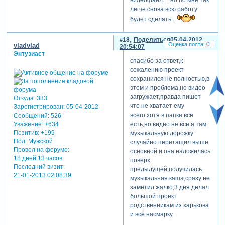
видеофайл.... но по мне так
легче снова всю работу
будет сделать...
18
Поделиться
05-04-2012
0
vladvlad
20:54:07
Энтузиаст
спасибо за ответ,к
сожалению проект
сохранился не полностью,в
этом и проблема,но видео
загружает,правда пишет
Откуда:
333
что не хватает ему
Зарегистрирован
: 05-04-2012
всего,хотя в папке всё
Сообщений:
526
есть,но видно не всё.я там
Уважение:
+634
Позитив:
+199
музыкальную дорожку
Пол:
Мужской
случайно перетащил выше
Провел на форуме:
основной и она наложилась
18 дней 13 часов
поверх
Последний визит:
предыдущей,получилась
21-01-2013 02:08:39
музыкальная каша,сразу не
заметил.жалко,3 дня делал
большой проект
родственникам из харькова
и всё насмарку.