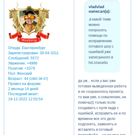
vladvlad
написал(а):
,в какой теме
можно
попросить
помощи по
исправлению
готового шоу с
Откуда:
Екатеринбург
ошибкой,уже
Зарегистрирован
: 30-04-2011
записанного в
Сообщений:
5572
hd.спасибо
Уважение:
+4986
Позитив:
+3379
Пол:
Женский
Возраст:
44
[1982-08-07]
да уж... если у вас уже
Провел на форуме:
готовая выведенная работа
2 месяца 14 дней
и не сохранолось проекта,
Последний визит:
то вам уже, к сожалению, не
19-12-2022 12:03:54
помочь((( только если
создавать с нуля кадр с
ошибкой, исправить ее и по
времени все это дело
подгонять, заменять и
вставлять в готовый