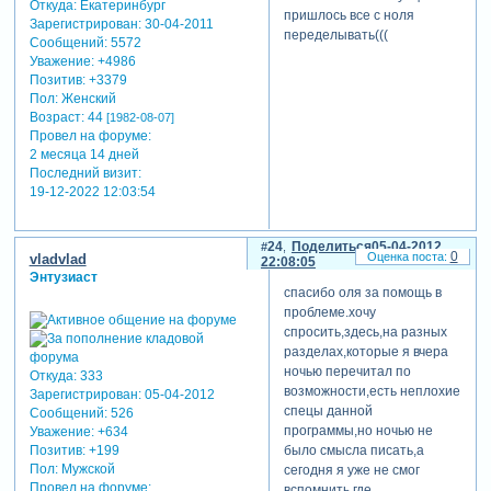
Откуда:
Екатеринбург
пришлось все с ноля
Зарегистрирован
: 30-04-2011
переделывать(((
Сообщений:
5572
Уважение:
+4986
Позитив:
+3379
Пол:
Женский
Возраст:
44
[1982-08-07]
Провел на форуме:
2 месяца 14 дней
Последний визит:
19-12-2022 12:03:54
24
Поделиться
05-04-2012
0
vladvlad
22:08:05
Энтузиаст
спасибо оля за помощь в
проблеме.хочу
спросить,здесь,на разных
разделах,которые я вчера
ночью перечитал по
Откуда:
333
возможности,есть неплохие
Зарегистрирован
: 05-04-2012
спецы данной
Сообщений:
526
программы,но ночью не
Уважение:
+634
Позитив:
+199
было смысла писать,а
Пол:
Мужской
сегодня я уже не смог
Провел на форуме:
вспомнить где