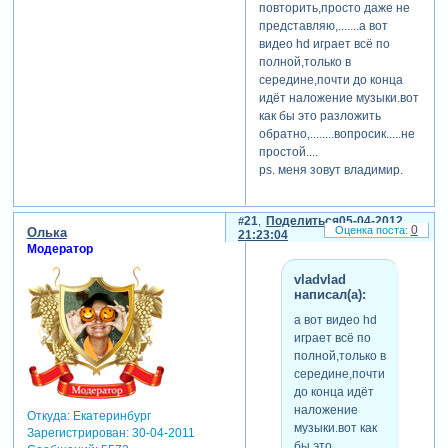
повторить,просто даже не
представляю,.......а вот
видео hd играет всё по
полной,только в
середине,почти до конца
идёт наложение музыки.вот
как бы это разложить
обратно,........вопросик.....не
простой....
ps. меня зовут владимир.
21
Поделиться
05-04-2012
0
Олька
21:23:04
Модератор
vladvlad
написал(а):
а вот видео hd
играет всё по
полной,только в
середине,почти
до конца идёт
наложение
Откуда:
Екатеринбург
музыки.вот как
Зарегистрирован
: 30-04-2011
бы это