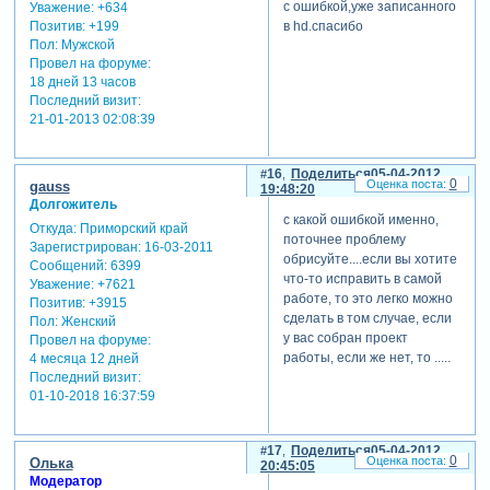
с ошибкой,уже записанного
Уважение:
+634
Позитив:
+199
в hd.спасибо
Пол:
Мужской
Провел на форуме:
18 дней 13 часов
Последний визит:
21-01-2013 02:08:39
16
Поделиться
05-04-2012
0
gauss
19:48:20
Долгожитель
с какой ошибкой именно,
Откуда:
Приморский край
поточнее проблему
Зарегистрирован
: 16-03-2011
обрисуйте....если вы хотите
Сообщений:
6399
что-то исправить в самой
Уважение:
+7621
работе, то это легко можно
Позитив:
+3915
сделать в том случае, если
Пол:
Женский
у вас собран проект
Провел на форуме:
работы, если же нет, то .....
4 месяца 12 дней
Последний визит:
01-10-2018 16:37:59
17
Поделиться
05-04-2012
0
Олька
20:45:05
Модератор