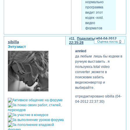
нормально
программа
видит этот
кодек -xvid.
видео
форматов
много-av i,
mpeg2, mov,
11
Поделиться
04-04-2012
0
sibilla
22:35:28
mp4, wmw ...
Энтузиаст
,но к ним нужно
annled
подобрать
да любым лишь бы кодеки в
кодек который
ручную выставить . я
видит
пользуюсь total video
программа .тут
converter ,можете в
надо самой
поисковик забить
немного
видеоконвертор и
поработать с
выбирайте.
видоеконвертером
.
отредактировано sibilla (04-
04-2012 22:37:30)
подскажите пожалуйста,
каким конвертером это
можно сделать наверняка?
спасибо!!!!