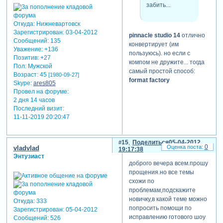
забить...
Откуда:
Нижневартовск
Зарегистрирован
: 03-04-2012
pinnacle studio 14
отлично
Сообщений:
135
конвертирует (им
Уважение:
+136
пользуюсь). но если с
Позитив:
+27
компом не дружите... тогда
Пол:
Мужской
самый простой способ:
Возраст:
45
[1980-09-27]
format factory
Skype:
ares805
Провел на форуме:
2 дня 14 часов
Последний визит:
11-11-2019 20:20:47
15
Поделиться
05-04-2012
0
vladvlad
19:17:38
Энтузиаст
доброго вечера всем.прошу
прощения.но все темы
схожи по
проблемам,подскажите
новичку,в какой теме можно
Откуда:
333
попросить помощи по
Зарегистрирован
: 05-04-2012
исправлению готового шоу
Сообщений:
526