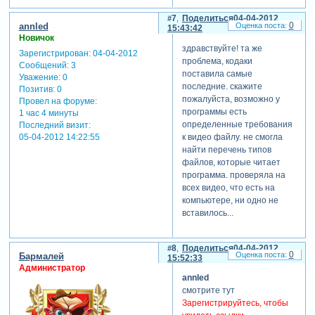
7
Поделиться
04-04-2012
0
annled
15:43:42
Новичок
здравствуйте! та же
Зарегистрирован
: 04-04-2012
проблема, кодаки
Сообщений:
3
поставила самые
Уважение:
0
последние. скажите
Позитив:
0
пожалуйста, возможно у
Провел на форуме:
программы есть
1 час 4 минуты
определенные требования
Последний визит:
к видео файлу. не смогла
05-04-2012 14:22:55
найти перечень типов
файлов, которые читает
программа. проверяла на
всех видео, что есть на
компьютере, ни одно не
вставилось...
8
Поделиться
04-04-2012
0
Бармалей
15:52:33
Администратор
annled
смотрите тут
Зарегистрируйтесь, чтобы