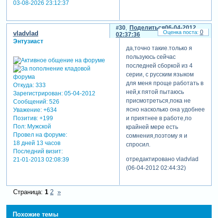
03-08-2026 23:12:37
30
Поделиться
06-04-2012
0
vladvlad
02:37:36
Энтузиаст
да,точно такие.только я
пользуюсь сейчас
последней сборкой из 4
серии, с русским языком
для меня проще работать в
Откуда:
333
ней,к пятой пытаюсь
Зарегистрирован
: 05-04-2012
присмотреться,пока не
Сообщений:
526
ясно насколько она удобнее
Уважение:
+634
Позитив:
+199
и приятнее в работе,по
Пол:
Мужской
крайней мере есть
Провел на форуме:
сомнения,поэтому я и
18 дней 13 часов
спросил.
Последний визит:
отредактировано vladvlad
21-01-2013 02:08:39
(06-04-2012 02:44:32)
Страница:
1
2
»
Похожие темы