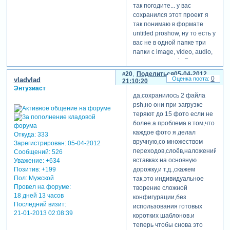
так погодите... у вас
сохранился этот проект я
так понимаю в формате
untitled proshow, ну то есть у
вас не в одной папке три
папки с image, video, audio,
а просто один файли со
значком прошоу?? и при
20
Поделиться
05-04-2012
0
vladvlad
открытии он у вам пишет,
21:10:20
Энтузиаст
что некоторые файлы
да,сохранилось 2 файла
потеряны? в таком случае
psh,но они при загрузке
вы можете их в ручную
теряют до 15 фото если не
найти в папках которые
более.а проблема в том,что
перенесли или вдруг
каждое фото я делал
Откуда:
333
удалили... и таким образом
вручную,со множеством
Зарегистрирован
: 05-04-2012
попытаться восстановить
переходов,слоёв,наложений,му
Сообщений:
526
работу...
вставках на основную
Уважение:
+634
Позитив:
+199
дорожку,и т.д.,скажем
Пол:
Мужской
так,это индивидуальное
Провел на форуме:
творение сложной
18 дней 13 часов
конфигурации,без
Последний визит:
использования готовых
21-01-2013 02:08:39
коротких шаблонов.и
теперь чтобы снова это