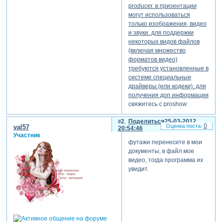
producer. в призентации
могут использоваться
только изображения, видео
и звуки. для поддержки
некоторых видов файлов
(включая множество
форматов видео)
требуются установленные в
системе специальные
драйверы (или кодеки). для
получения доп информации
свяжитесь с proshow
producer"
.
2
Поделиться
25-03-2012
я много почитала данный
0
val57
20:54:46
раздел, многое пыталась
Участник
применить на практике, но
футажи перенесите в мои
результат так и остался
документы, в файл мое
нулевой - программа не
видео, тогда программа их
видит файлы. я пробовала
увидит.
переконвертировать футаж
на форматы - avi, mpeg2,
mov, mp4, wmw - результат
нулевой. пыталась
переименовать сами
файлы в латынь, затем