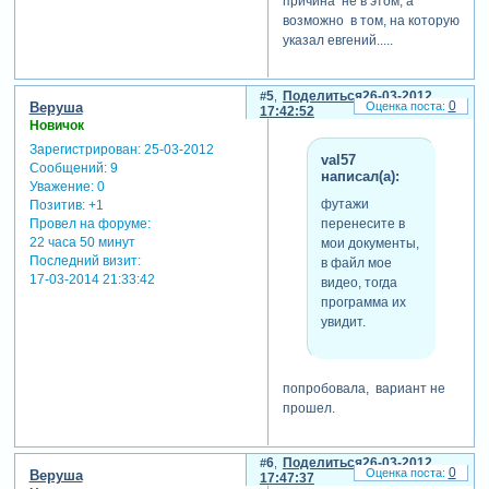
причина не в этом, а
возможно в том, на которую
указал евгений.....
5
Поделиться
26-03-2012
0
Веруша
17:42:52
Новичок
Зарегистрирован
: 25-03-2012
val57
Сообщений:
9
написал(а):
Уважение:
0
футажи
Позитив:
+1
перенесите в
Провел на форуме:
22 часа 50 минут
мои документы,
Последний визит:
в файл мое
17-03-2014 21:33:42
видео, тогда
программа их
увидит.
попробовала, вариант не
прошел.
6
Поделиться
26-03-2012
0
Веруша
17:47:37