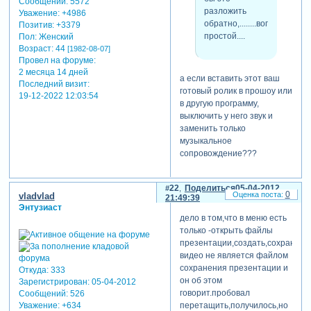
Сообщений:
5572
разложить
Уважение:
+4986
обратно,........вопросик.....н
Позитив:
+3379
простой....
Пол:
Женский
Возраст:
44
[1982-08-07]
Провел на форуме:
2 месяца 14 дней
а если вставить этот ваш
Последний визит:
готовый ролик в прошоу или
19-12-2022 12:03:54
в другую программу,
выключить у него звук и
заменить только
музыкальное
сопровождение???
22
Поделиться
05-04-2012
0
vladvlad
21:49:39
Энтузиаст
дело в том,что в меню есть
только -открыть файлы
презентации,создать,сохранить,
видео не является файлом
сохранения презентации и
Откуда:
333
он об этом
Зарегистрирован
: 05-04-2012
говорит.пробовал
Сообщений:
526
перетащить,получилось,но
Уважение:
+634