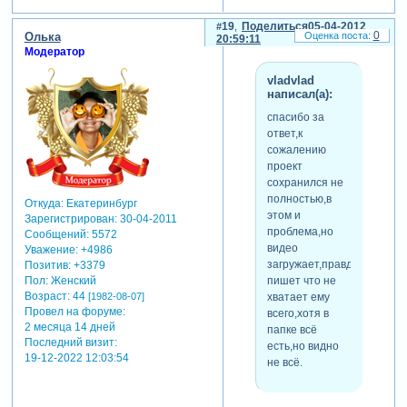
19
Поделиться
05-04-2012
0
Олька
20:59:11
Модератор
vladvlad
написал(а):
спасибо за
ответ,к
сожалению
проект
сохранился не
полностью,в
Откуда:
Екатеринбург
этом и
Зарегистрирован
: 30-04-2011
проблема,но
Сообщений:
5572
видео
Уважение:
+4986
загружает,правда
Позитив:
+3379
пишет что не
Пол:
Женский
Возраст:
44
хватает ему
[1982-08-07]
Провел на форуме:
всего,хотя в
2 месяца 14 дней
папке всё
Последний визит:
есть,но видно
19-12-2022 12:03:54
не всё.