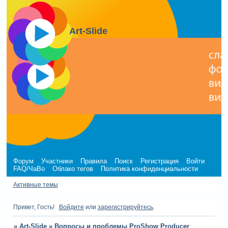
Art-Slide
Форум
Участники
Правила
Поиск
Регистрация
Войти
FAQ/ЧаВо
Облако тегов
Политика конфиденциальности
Активные темы
Привет, Гость!
Войдите
или
зарегистрируйтесь
.
»
Art-Slide
»
Вопросы и проблемы ProShow Producer