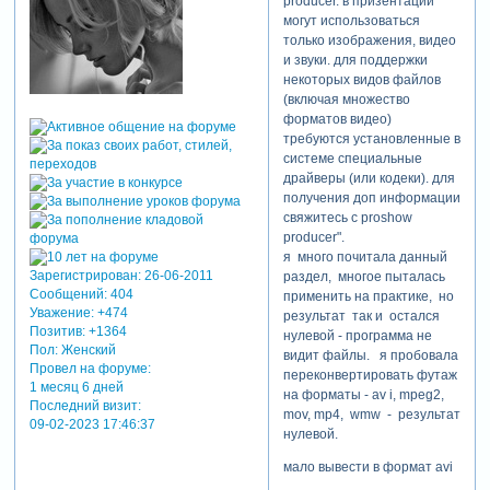
producer. в призентации
могут использоваться
только изображения, видео
и звуки. для поддержки
некоторых видов файлов
(включая множество
форматов видео)
требуются установленные в
системе специальные
драйверы (или кодеки). для
получения доп информации
свяжитесь с proshow
producer".
я много почитала данный
Зарегистрирован
: 26-06-2011
раздел, многое пыталась
Сообщений:
404
применить на практике, но
Уважение:
+474
результат так и остался
Позитив:
+1364
нулевой - программа не
Пол:
Женский
видит файлы. я пробовала
Провел на форуме:
переконвертировать футаж
1 месяц 6 дней
на форматы - av i, mpeg2,
Последний визит:
mov, mp4, wmw - результат
09-02-2023 17:46:37
нулевой.
мало вывести в формат avi
нужно ещё к нему выводить