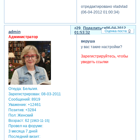
презентацию и "звуки му"
отредактировано vladvlad
для каждого отдельного
(06-04-2012 01:00:34)
слайда. все естественно
настраивается отдельным
образом. вообщем где то
29
Поделиться
06-04-2012
намудрили малость
0
admin
01:53:32
Администратор
смотрю вы туточки - убейте
веруша
красную... дальше не могу
у вас такие настройки?
сказать не зная что и как вы
там делаете
Зарегистрируйтесь, чтобы
увидеть ссылки
Откуда:
Бельгия.
Зарегистрирован
: 08-03-2011
Сообщений:
8919
Уважение:
+12461
Позитив:
+3284
Пол:
Женский
Возраст:
62
[1963-11-15]
Провел на форуме:
3 месяца 7 дней
Последний визит: