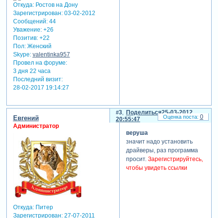
Откуда:
Ростов на Дону
проставила их просто
Зарегистрирован
: 03-02-2012
цифрами - тоже ничего не
Сообщений:
44
помогло. папка с файлами
Уважение:
+26
футажей находится на
Позитив:
+22
рабочем столе (в
Пол:
Женский
программе прошоу рабочий
Skype:
valentinka957
стол прописан как dekstop),
Провел на форуме:
папка тоже была
3 дня 22 часа
переименована и в
Последний визит:
латынь и в цифры - опять
28-02-2017 19:14:27
мимо. конвертировала на
any video converter и видео
мастере. программа взята
3
Поделиться
25-03-2012
0
Евгений
20:55:47
с торрента (у народа всё
Администратор
работает в
веруша
последовательных
значит надо установить
сообщениях под раздачей).
драйверы, раз программа
у меня стоит программа:
просит.
Зарегистрируйтесь,
proshow producer версии
чтобы увидеть ссылки
4.52.3053. комп: виндус - 7
макс/32 бит (старичок - 4
пентиум), в составе есть -
quicktime player. помогите,
Откуда:
Питер
я уже не знаю что делать.
Зарегистрирован
: 27-07-2011
(с компом общаюсь на