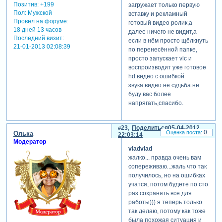
Позитив:
+199
загружает только первую
Пол:
Мужской
вставку и рекламный
Провел на форуме:
готовый видео ролик,а
18 дней 13 часов
далее ничего не видит,а
Последний визит:
если в нём просто щёлкнуть
21-01-2013 02:08:39
по перенесённой папке,
просто запускает vlс и
воспроизводит уже готовое
hd видео с ошибкой
звука.видно не судьба.не
буду вас более
напрягать,спасибо.
23
Поделиться
05-04-2012
0
Олька
22:03:14
Модератор
vladvlad
жалко... правда очень вам
сопереживаю...жаль что так
получилось, но на ошибках
учатся, потом будете по сто
раз сохранять все для
работы))) я теперь только
так делаю, потому как тоже
была похожая ситуация и