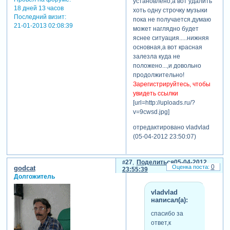
установлено,а вот удалить
18 дней 13 часов
хоть одну строчку музыки
Последний визит:
пока не получается.думаю
21-01-2013 02:08:39
может наглядно будет
яснее ситуация.....нижняя
основная,а вот красная
залезла куда не
положено...,и довольно
продолжительно!
Зарегистрируйтесь, чтобы
увидеть ссылки
[url=http://uploads.ru/?
v=9cwsd.jpg]
отредактировано vladvlad
(05-04-2012 23:50:07)
27
Поделиться
05-04-2012
0
godcat
23:55:39
Долгожитель
vladvlad
написал(а):
спасибо за
ответ,к