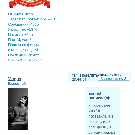
Откуда:
Питер
Зарегистрирован
: 27-07-2011
Сообщений:
4665
Уважение:
+1376
Позитив:
+445
Пол:
Мужской
Провел на форуме:
6 месяцев 7 дней
Последний визит:
02-05-2016 20:49:34
14
Поделиться
04-04-2012
0
Vergus
23:46:06
Бывалый
annled
написал(а):
я их сегодня
уже 10
поставила )) и
вот не у всех
есть функция
ручками кодаки