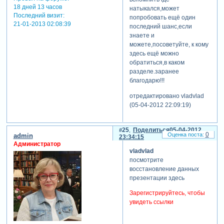
18 дней 13 часов
натыкался,может
Последний визит:
попробовать ещё один
21-01-2013 02:08:39
последний шанс,если
знаете и
можете,посоветуйте, к кому
здесь ещё можно
обратиться,в каком
разделе.заранее
благодарю!!!
отредактировано vladvlad
(05-04-2012 22:09:19)
25
Поделиться
05-04-2012
0
admin
23:34:15
Администратор
vladvlad
посмотрите
восстановление данных
презентации здесь
Зарегистрируйтесь, чтобы
увидеть ссылки