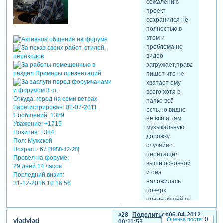
сожалению
проект
сохранился не
полностью,в
этом и
проблема,но
видео
загружает,правда
пишет что не
хватает ему
всего,хотя в
Откуда:
город на семи ветрах
папке всё
Зарегистрирован
: 02-07-2011
есть,но видно
Сообщений:
1389
не всё.я там
Уважение:
+1715
музыкальную
Позитив:
+384
дорожку
Пол:
Мужской
случайно
Возраст:
67
[1958-12-28]
перетащил
Провел на форуме:
выше основной
29 дней 14 часов
и она
Последний визит:
наложилась
31-12-2016 10:16:56
поверх
предыдущей,получилась
музыкальная
28
Поделиться
06-04-2012
каша,сразу не
0
vladvlad
00:11:53