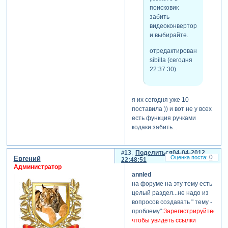
поисковик
забить
видеоконвертор
и выбирайте.
отредактировано
sibilla (сегодня
22:37:30)
я их сегодня уже 10
поставила )) и вот не у всех
есть функция ручками
кодаки забить...
13
Поделиться
04-04-2012
0
Евгений
22:48:51
Администратор
annled
на форуме на эту тему есть
целый раздел...не надо из
вопросов создавать " тему -
проблему":
Зарегистрируйтесь,
чтобы увидеть ссылки