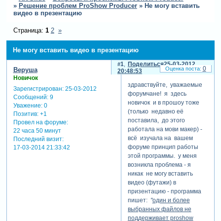
»
Решение проблем ProShow Producer
»
Не могу вставить
видео в презентацию
Страница:
1
2
»
Не могу вставить видео в презентацию
1
Поделиться
25-03-2012
0
Веруша
20:48:53
Новичок
здравствуйте, уважаемые
Зарегистрирован
: 25-03-2012
форумчане! я здесь
Сообщений:
9
новичок и в прошоу тоже
Уважение:
0
(только недавно её
Позитив:
+1
поставила, до этого
Провел на форуме:
работала на мови макер) -
22 часа 50 минут
всё изучала на вашем
Последний визит:
форуме принцип работы
17-03-2014 21:33:42
этой программы. у меня
возникла проблема - я
никак не могу вставить
видео (футажи) в
призентацию - программа
пишет:
"
один и более
выбранных файлов не
поддерживает proshow