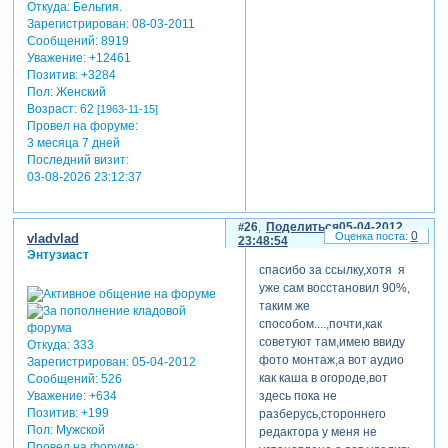
Откуда:
Бельгия.
Зарегистрирован
: 08-03-2011
Сообщений:
8919
Уважение:
+12461
Позитив:
+3284
Пол:
Женский
Возраст:
62
[1963-11-15]
Провел на форуме:
3 месяца 7 дней
Последний визит:
03-08-2026 23:12:37
26
Поделиться
05-04-2012
0
vladvlad
23:48:54
Энтузиаст
спасибо за ссылку,хотя я
уже сам восстановил 90%,
таким же
способом....,почти,как
советуют там,имею ввиду
Откуда:
333
фото монтаж,а вот аудио
Зарегистрирован
: 05-04-2012
как каша в огороде,вот
Сообщений:
526
здесь пока не
Уважение:
+634
Позитив:
+199
разберусь,стороннего
Пол:
Мужской
редактора у меня не
Провел на форуме: