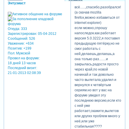
заметил.жалко,3
Энтузиаст
дня делал
всё......,спасибо,разобрался!!!
большой
(а скачав mozilla
проект
firefox,можно избавиться от
родственникам
internet explorer)
из харькова и
если можно,спрошу
Откуда:
333
всё насмарку.
напоследок.как работает
Зарегистрирован
: 05-04-2012
версия 5.0.3222,я поставил
Сообщений:
526
подпись автора
предыдущую пятёрку,но не
Уважение:
+634
Позитив:
+199
смог работать с
Пол:
Мужской
ней,делаешь,делаешь,а
владимир.российский
Провел на форуме:
она только раз........и
город
18 дней 13 часов
закрылась,радости просто
севастополь.
Последний визит:
через край,по новой
21-01-2013 02:08:39
начинай.и так довольно
часто вылетала,удалил и
ну 100 процетно
вернулся к четвёртым
гарантировать не могу
сериям.но вот у вас на
конечно... но что то
форуме увидел эту
подсказывает мне
, что
последнюю версию,если кто
судя по вашему описанию -
с ней уже
вы заташили зв. дорожку в
работает,скажите,вылетов
этот слайд - естественно
или других проблем много у
каша получится, есть
неё,или уже
основная дорожка на всю
стабильная????