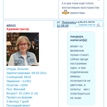
я в аае пока ещё плохо
контролирую пространство
ориентиры
сбиваются... масштабы
рушатся.
7
Поделиться
30-03-2019
+1
admin
11:39:20
может со временем лучше
Администратор
станет. сейчас вроде
настраиваю одно, а при
пандора
подключении камеры
написал(а):
получаются не цветочки, а
может со
гиганты
как с этим
временем
бороться не знаю
лучше станет.
пока всё ну... такое...
сейчас вроде
масштабное.
настраиваю
одно, а при
Откуда:
Бельгия.
подключении
Зарегистрирован
: 08-03-2011
камеры
Сообщений:
8919
получаются не
Уважение:
+12461
цветочки, а
Позитив:
+3284
гиганты как с
Пол:
Женский
Возраст:
62
этим бороться
[1963-11-15]
Провел на форуме:
не знаю
3 месяца 7 дней
Последний визит: