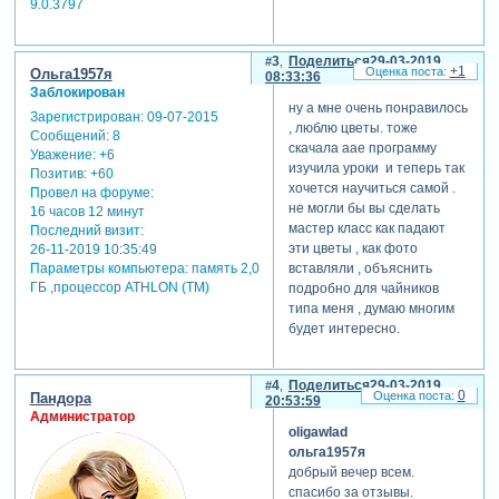
9.0.3797
3
Поделиться
29-03-2019
+1
Ольга1957я
08:33:36
Заблокирован
ну а мне очень понравилось
Зарегистрирован
: 09-07-2015
, люблю цветы. тоже
Сообщений:
8
скачала аае программу
Уважение:
+6
изучила уроки и теперь так
Позитив:
+60
хочется научиться самой .
Провел на форуме:
не могли бы вы сделать
16 часов 12 минут
мастер класс как падают
Последний визит:
эти цветы , как фото
26-11-2019 10:35:49
Параметры компьютера:
память 2,0
вставляли , объяснить
ГБ ,процессор ATHLON (TM)
подробно для чайников
типа меня , думаю многим
будет интересно.
4
Поделиться
29-03-2019
0
Пандора
20:53:59
Администратор
oligawlad
ольга1957я
добрый вечер всем.
спасибо за отзывы.