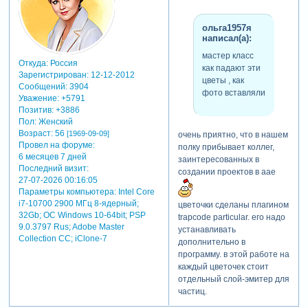
ольга1957я
написал(а):
мастер класс
Откуда:
Россия
как падают эти
Зарегистрирован
: 12-12-2012
цветы , как
Сообщений:
3904
фото вставляли
Уважение:
+5791
Позитив:
+3886
Пол:
Женский
Возраст:
56
[1969-09-09]
очень приятно, что в нашем
Провел на форуме:
полку прибывает коллег,
6 месяцев 7 дней
заинтересованных в
Последний визит:
создании проектов в аае
27-07-2026 00:16:05
Параметры компьютера:
Intel Core
i7-10700 2900 МГц 8-ядерный;
цветочки сделаны плагином
32Gb; ОС Windows 10-64bit; PSP
trapcode particular. его надо
9.0.3797 Rus; Adobe Master
устанавливать
Collection СС; iClone-7
дополнительно в
программу. в этой работе на
каждый цветочек стоит
отдельный слой-эмитер для
частиц.
ольга, загляните в эту тему