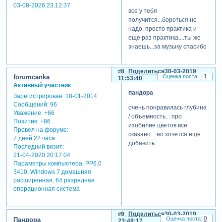
03-08-2026 23:12:37
все у тебя
получится...бороться не
надо, просто практика и
еще раз практика....ты же
знаешь...за музыку спасибо
8
Поделиться
30-03-2019
+1
forumcanka
11:53:40
Активный участник
пандора
Зарегистрирован
: 18-01-2014
Сообщений:
96
очень понравилась глубина
Уважение:
+66
/ объемность... про
Позитив:
+86
изобилие цветов все
Провел на форуме:
сказано... но хочется еще
7 дней 22 часа
добавить:
Последний визит:
21-04-2020 20:17:04
Параметры компьютера:
PP6.0
3410, Windows 7 домашняя
расширенная, 64 разрядная
операционная система
9
Поделиться
30-03-2019
0
Пандора
23:48:17