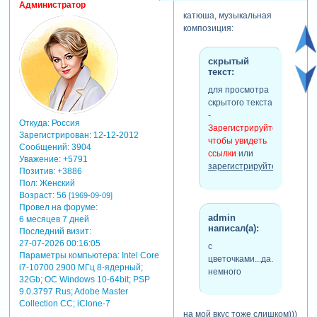
Администратор
катюша, музыкальная
композиция:
скрытый
текст:
для просмотра
скрытого текста
-
Откуда:
Россия
Зарегистрируйтесь,
Зарегистрирован
: 12-12-2012
чтобы увидеть
Сообщений:
3904
ссылки
или
Уважение:
+5791
зарегистрируйтесь
.
Позитив:
+3886
Пол:
Женский
Возраст:
56
[1969-09-09]
Провел на форуме:
admin
6 месяцев 7 дней
написал(а):
Последний визит:
27-07-2026 00:16:05
с
Параметры компьютера:
Intel Core
цветочками...да...переста
i7-10700 2900 МГц 8-ядерный;
немного
32Gb; ОС Windows 10-64bit; PSP
9.0.3797 Rus; Adobe Master
Collection СС; iClone-7
на мой вкус тоже слишком)))