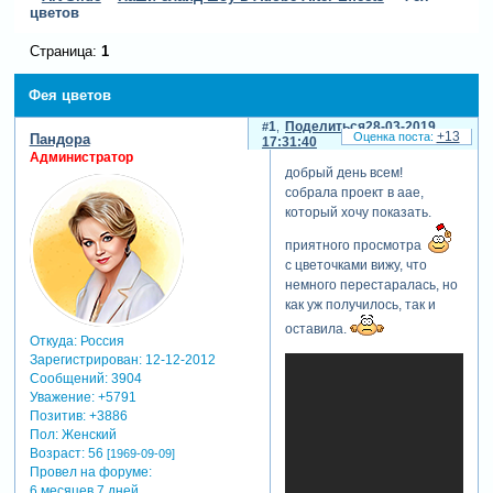
цветов
Страница:
1
Фея цветов
1
Поделиться
28-03-2019
+13
Пандора
17:31:40
Администратор
добрый день всем!
собрала проект в аае,
который хочу показать.
приятного просмотра
с цветочками вижу, что
немного перестаралась, но
как уж получилось, так и
оставила.
Откуда:
Россия
Зарегистрирован
: 12-12-2012
Сообщений:
3904
Уважение:
+5791
Позитив:
+3886
Пол:
Женский
Возраст:
56
[1969-09-09]
Провел на форуме:
6 месяцев 7 дней