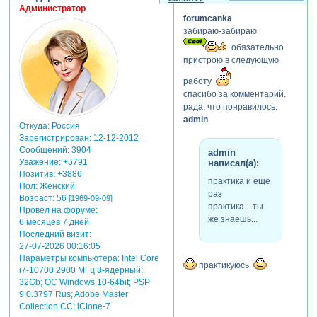
Администратор
forumcanka
забираю-забираю
обязательно
пристрою в следующую
работу
спасибо за комментарий.
рада, что понравилось.
admin
Откуда:
Россия
Зарегистрирован
: 12-12-2012
Сообщений:
3904
admin
Уважение:
+5791
написал(а):
Позитив:
+3886
практика и еще
Пол:
Женский
раз
Возраст:
56
[1969-09-09]
практика....ты
Провел на форуме:
же знаешь...
6 месяцев 7 дней
Последний визит:
27-07-2026 00:16:05
Параметры компьютера:
Intel Core
практикуюсь
i7-10700 2900 МГц 8-ядерный;
32Gb; ОС Windows 10-64bit; PSP
9.0.3797 Rus; Adobe Master
Collection СС; iClone-7