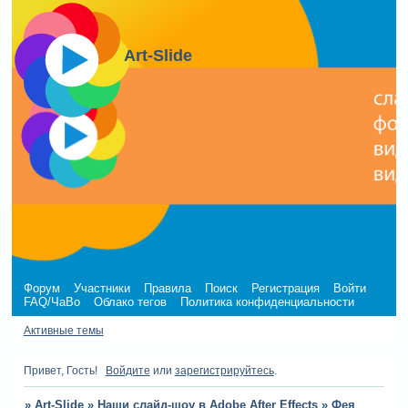
Art-Slide
Форум
Участники
Правила
Поиск
Регистрация
Войти
FAQ/ЧаВо
Облако тегов
Политика конфиденциальности
Активные темы
Привет, Гость!
Войдите
или
зарегистрируйтесь
.
»
Art-Slide
»
Наши слайд-шоу в Adobe After Effects
»
Фея