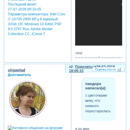
Последний визит:
27-07-2026 00:16:05
Параметры компьютера:
Intel Core
i7-10700 2900 МГц 8-ядерный;
32Gb; ОС Windows 10-64bit; PSP
9.0.3797 Rus; Adobe Master
Collection СС; iClone-7
теги:
романтический,видеовизитка
2
Поделиться
28-03-2019
+2
oligawlad
18:00:33
Долгожитель
пандора
написал(а):
с цветочками
вижу, что
немного
перестаралась
а по мне