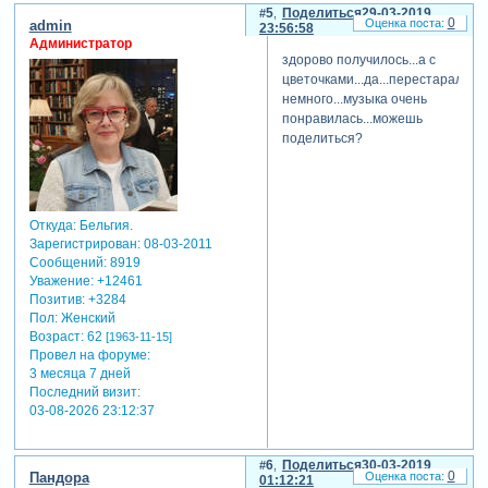
Зарегистрируйтесь, чтобы
5
Поделиться
29-03-2019
0
admin
23:56:58
увидеть ссылки
Администратор
там целый курс по
здорово получилось...а с
настройке trapcode
цветочками...да...перестаралась
particular. все настройки
немного...музыка очень
разобраны и остаётся
понравилась...можешь
только придумать как их вам
поделиться?
нужно анимировать. полная
свобода выбора настроек
под ваши задачи. я часто
методом тыка это делаю.
Откуда:
Бельгия.
покрутила-покрутила-
Зарегистрирован
: 08-03-2011
накрутила... если
Сообщений:
8919
понравился результат, то
Уважение:
+12461
оставила.
Позитив:
+3284
а фотографии вставлены
Пол:
Женский
обычным слоем на весь
Возраст:
62
[1963-11-15]
экран в качестве
Провел на форуме:
бэкграунда.
3 месяца 7 дней
Последний визит:
03-08-2026 23:12:37
6
Поделиться
30-03-2019
0
Пандора
01:12:21