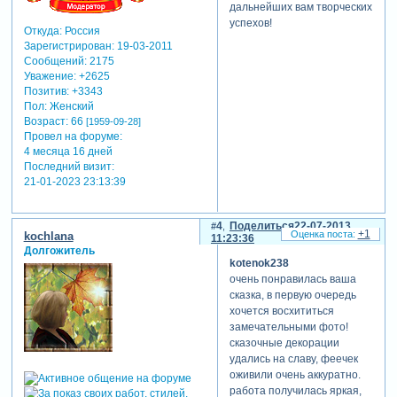
дальнейших вам творческих
успехов!
Откуда:
Россия
Зарегистрирован
: 19-03-2011
Сообщений:
2175
Уважение:
+2625
Позитив:
+3343
Пол:
Женский
Возраст:
66
[1959-09-28]
Провел на форуме:
4 месяца 16 дней
Последний визит:
21-01-2023 23:13:39
4
Поделиться
22-07-2013
+1
kochlana
11:23:36
Долгожитель
kotenok238
очень понравилась ваша
сказка, в первую очередь
хочется восхититься
замечательными фото!
сказочные декорации
удались на славу, феечек
оживили очень аккуратно.
работа получилась яркая,