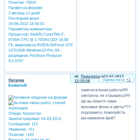
Позитив:
+5824
Провел на форуме:
2 месяца 12 дней
Последний визит:
24-06-2022 18:50:03
Параметры компьютера:
Процессор: Intel(R) Core(TM) i7-
8700K CPU @ 3.70GHz,ОЗУ 16,00
ГБ, видеокарта NVIDIA GeForce GTX
1070,8Gb Windows10 Pro, 64-
разрядная, ProShow Producer
9.0.3797
6
Поделиться
22-07-2013
+1
Наталек
12:10:58
Бывалый
замечательная работа!!!!!!
смотрела, не отрываясь!!!!!!
где вы берете такие
красивые фоны и цветы???
подскажите, пожалуйста,
Откуда:
Казахстан
как оживляли фей?
Зарегистрирован
: 04-03-2013
Сообщений:
115
Уважение:
+51
Позитив:
+162