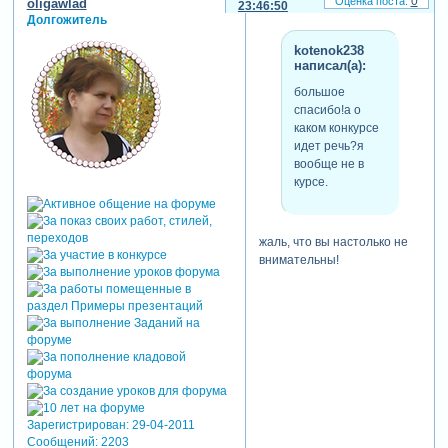
0
oligawlad
23:46:50
Долгожитель
kotenok238
написал(а):
большое
спасибо!а о
каком конкурсе
идет речь?я
вообще не в
курсе.
жаль, что вы настолько не
внимательны!
Зарегистрирован
: 29-04-2011
Сообщений:
2203