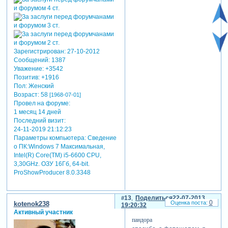
Зарегистрирован
: 27-10-2012
Сообщений:
1387
Уважение:
+3542
Позитив:
+1916
Пол:
Женский
Возраст:
58
[1968-07-01]
Провел на форуме:
1 месяц 14 дней
Последний визит:
24-11-2019 21:12:23
Параметры компьютера:
Сведение
о ПК:Windows 7 Максимальная,
Intel(R) Core(TM) i5-6600 CPU,
3,30GHz. ОЗУ 16Гб, 64-bit.
ProShowProducer 8.0.3348
13
Поделиться
22-07-2013
0
kotenok238
19:20:32
Активный участник
пандора