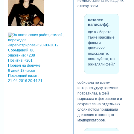
немного занята,но на днях
отвечу всем.
наталек
написал(а):
где вы берете
такие красивые
фоны и
Зарегистрирован
: 20-03-2012
цветы???
Сообщений:
86
подскажите,
Уважение:
+238
пожалуйста, как
Позитив:
+201
оживляли фей?
Провел на форуме:
9 дней 18 часов
Последний визит:
21-04-2016 20:44:21
собирала по всему
интернету,кучу времени
потратила), а фей
вырезала в фотошопе и и
сохраняла на отдельных
слоях,потом придавала
движения с помощью
модификаторов.