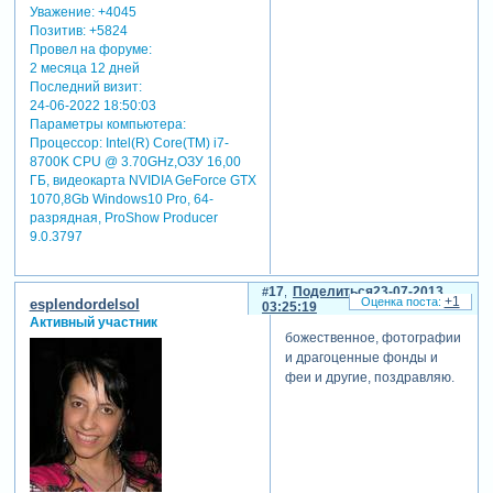
Уважение:
+4045
Позитив:
+5824
Провел на форуме:
2 месяца 12 дней
Последний визит:
24-06-2022 18:50:03
Параметры компьютера:
Процессор: Intel(R) Core(TM) i7-
8700K CPU @ 3.70GHz,ОЗУ 16,00
ГБ, видеокарта NVIDIA GeForce GTX
1070,8Gb Windows10 Pro, 64-
разрядная, ProShow Producer
9.0.3797
17
Поделиться
23-07-2013
+1
esplendordelsol
03:25:19
Активный участник
божественное, фотографии
и драгоценные фонды и
феи и другие, поздравляю.