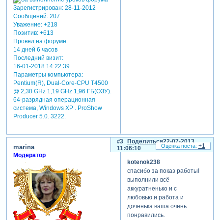
Зарегистрирован
: 28-11-2012
Сообщений:
207
Уважение:
+218
Позитив:
+613
Провел на форуме:
14 дней 6 часов
Последний визит:
16-01-2018 14:22:39
Параметры компьютера:
Pentium(R), Dual-Core-CPU T4500
@ 2,30 GHz 1,19 GHz 1,96 ГБ(ОЗУ).
64-разрядная операционная
система, Windows XP . ProShow
Producer 5.0. 3222.
3
Поделиться
22-07-2013
+1
marina
11:06:10
Модератор
kotenok238
спасибо за показ работы!
выполнили всё
аккуратненько и с
любовью.и работа и
доченька ваша очень
понравились.