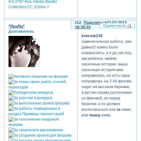
9.0.3797 Rus; Adobe Master
или в плохом
Collection СС; iClone-7
качестве(.
12
Поделиться
22-07-2013
+1
*ИриNа*
спасибо большое! вот вам
18:39:10
Долгожитель
крылышки пользуйтесь на
kotenok238
здоровье
замечательная работа. уже
Зарегистрируйтесь, чтобы
давно(!) нужно было
увидеть ссылки
повзрослеть, а я до сих пор,
вот исправленная
как ребенок, люблю
робота.так хорошо или
сказочные истории. ваша
надо еще поправить?
сказочная история мне
понравилась, но есть одна
поправочка. на 2.44 феечка
сидит на высоком бережке,
а кустик справа расположен
за феечкой, но перед
берегом. а он должен
располагаться или
за
ними,
или
перед
ними.