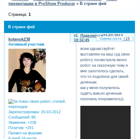
презентации в ProShow Producer
»
В стране фей
Страница:
1
В стране фей
1
Поделиться
22-07-2013
+19
kotenok238
10:32:45
Активный участник
всем здравствуйте!
выставляю на ваш суд свою
роботу. посмотрела много
робот на сказочную тему и
мне захотелось сделать,
что-то подобное для своей
доченьки.
как у меня получилось
судить вам,но доченьке
оооочень понравилось)).
Зарегистрирован
: 20-03-2012
Сообщений:
86
Уважение:
+238
Позитив:
+201
Провел на форуме:
9 дней 18 часов