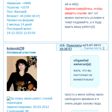
Уважение:
+4986
ай-я-яй)))
Позитив:
+3379
Зарегистрируйтесь, чтобы
Пол:
Женский
увидеть ссылки
вот тут
Возраст:
44
[1982-08-07]
можно прочитать условия и
Провел на форуме:
тему! подумайте, а я буду
2 месяца 14 дней
ждать вашу работу)))
Последний визит:
19-12-2022 12:03:54
19
Поделиться
23-07-2013
0
kotenok238
18:36:57
Активный участник
oligawlad
написал(а):
жаль, что вы
настолько не
внимательны!
просто у меня сейчас мало
свободного времени и я
очень редко захожу сюда.
Зарегистрирован
: 20-03-2012
Сообщений:
86