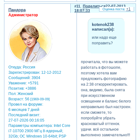
abyss
написал(а):
11
Поделиться
22-07-2013
+1
Пандора
18:07:33
очень нежная и
Администратор
трогательная
работа.
kotenok238
написал(а):
спасибо за
показ. а не
или надо еще
могли бы вы
поправить?
отдельным
файлом
выложить
прочитала, что вы можете
крылышки для
Откуда:
Россия
работать в фотошопе,
феечек в png-
Зарегистрирован
: 12-12-2012
поэтому хотела вам
формате?
Сообщений:
3904
предложить фотографию
делаю своей
Уважение:
+5791
на 2:38 откорректировать.
дочке
Позитив:
+3886
она, видимо, была снята
рождественский
Пол:
Женский
при искусственном
ролик с
Возраст:
56
[1969-09-09]
освещении и баланс белого
эльфами и пока
Провел на форуме:
неправильно был настроен.
не нашла
6 месяцев 7 дней
если сможете, то
красивых
Последний визит:
попробуйте убрать
крылышек для
27-07-2026 00:16:05
красноватый оттенок.
них - все какие-
Параметры компьютера:
Intel Core
удачи. всё остальное
i7-10700 2900 МГц 8-ядерный;
то безликие
выполнено замечательно!!!
32Gb; ОС Windows 10-64bit; PSP
попадаются