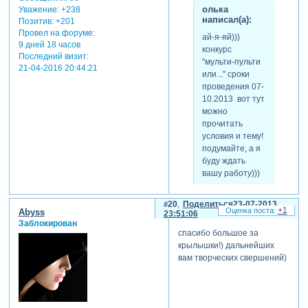
олька
Уважение:
+238
написал(а):
Позитив:
+201
Провел на форуме:
ай-я-яй)))
9 дней 18 часов
конкурс
Последний визит:
"мульти-пульти
21-04-2016 20:44:21
или..." сроки
проведения 07-
10.2013 вот тут
можно
прочитать
условия и тему!
подумайте, а я
буду ждать
вашу работу)))
20
Поделиться
23-07-2013
+1
Abyss
23:51:06
спасибо большое,но
Заблокирован
наверное следующая моя
спасибо большое за
робота не скоро будет,так
крылышки!) дальнейших
как я уже писала, очень
вам творческих свершений)
мало свободного времени.