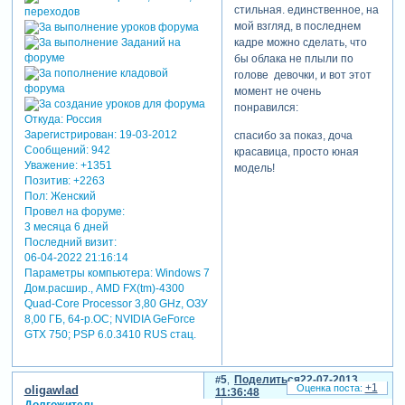
стильная. единственное, на
мой взгляд, в последнем
кадре можно сделать, что
бы облака не плыли по
голове девочки, и вот этот
момент не очень
понравился:
Откуда:
Россия
Зарегистрирован
: 19-03-2012
спасибо за показ, доча
Сообщений:
942
красавица, просто юная
Уважение:
+1351
модель!
Позитив:
+2263
Пол:
Женский
Провел на форуме:
3 месяца 6 дней
Последний визит:
06-04-2022 21:16:14
Параметры компьютера:
Windows 7
Дом.расшир., AMD FX(tm)-4300
Quad-Core Processor 3,80 GHz, ОЗУ
8,00 ГБ, 64-р.ОС; NVIDIA GeForce
GTX 750; PSP 6.0.3410 RUS стац.
5
Поделиться
22-07-2013
+1
oligawlad
11:36:48