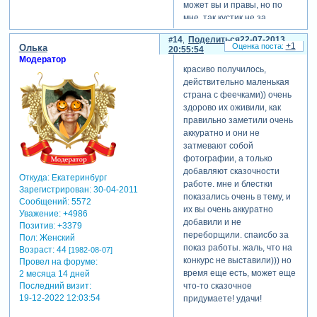
может вы и правы, но по
мне, так кустик не за
феечкой, а сбоку растет и
14
Поделиться
22-07-2013
она ножку на кустик
+1
Олька
20:55:54
положила.
Модератор
красиво получилось,
действительно маленькая
страна с феечками)) очень
здорово их оживили, как
правильно заметили очень
аккуратно и они не
затмевают собой
фотографии, а только
добавляют сказочности
Откуда:
Екатеринбург
работе. мне и блестки
Зарегистрирован
: 30-04-2011
показались очень в тему, и
Сообщений:
5572
их вы очень аккуратно
Уважение:
+4986
добавили и не
Позитив:
+3379
переборщили. спаисбо за
Пол:
Женский
показ работы. жаль, что на
Возраст:
44
[1982-08-07]
конкурс не выставили))) но
Провел на форуме:
время еще есть, может еще
2 месяца 14 дней
Последний визит:
что-то сказочное
19-12-2022 12:03:54
придумаете! удачи!