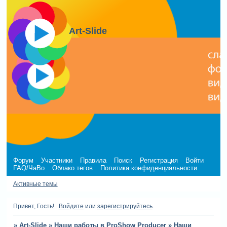
Art-Slide
Форум
Участники
Правила
Поиск
Регистрация
Войти
FAQ/ЧаВо
Облако тегов
Политика конфиденциальности
Активные темы
Привет, Гость!
Войдите
или
зарегистрируйтесь
.
»
Art-Slide
»
Наши работы в ProShow Producer
»
Наши