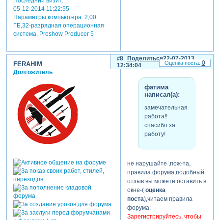
Последний визит:
05-12-2014 11:22:55
Параметры компьютера:
2,00
ГБ,32-разрядная операционная
система, Proshow Producer 5
8
Поделиться
22-07-2013
0
FERAHIM
12:34:04
Долгожитель
фатима
написал(а):
замечательная
работа!!
спасибо за
работу!
не нарушайте ,пож-та,
правила форума,подобный
отзыв вы можете оставить в
окне-(
оценка
поста
),читаем правила
форума:
Зарегистрируйтесь, чтобы