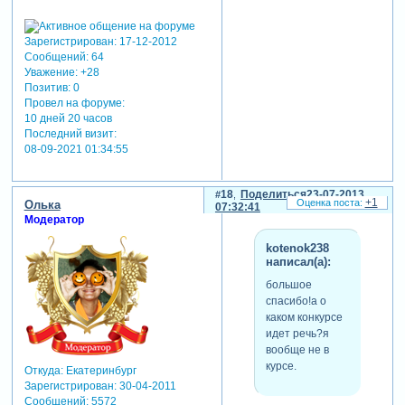
Зарегистрирован
: 17-12-2012
Сообщений:
64
Уважение:
+28
Позитив:
0
Провел на форуме:
10 дней 20 часов
Последний визит:
08-09-2021 01:34:55
18
Поделиться
23-07-2013
+1
Олька
07:32:41
Модератор
kotenok238
написал(а):
большое
спасибо!а о
каком конкурсе
идет речь?я
вообще не в
курсе.
Откуда:
Екатеринбург
Зарегистрирован
: 30-04-2011
Сообщений:
5572