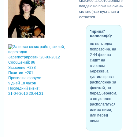
спасибо. а фотошопом я
владею,но пока не очень
сильно.)так пусть так и
остается.
*ириnа*
написал(а):
но есть одна
поправочка. на
2.44 феечка
Зарегистрирован
: 20-03-2012
сидит на
Сообщений:
86
высоком
Уважение:
+238
бережке, а
Позитив:
+201
кустик справа
Провел на форуме:
расположен за
9 дней 18 часов
феечкой, но
Последний визит:
перед берегом.
21-04-2016 20:44:21
а он должен
располагаться
или за ними,
или перед
ними.