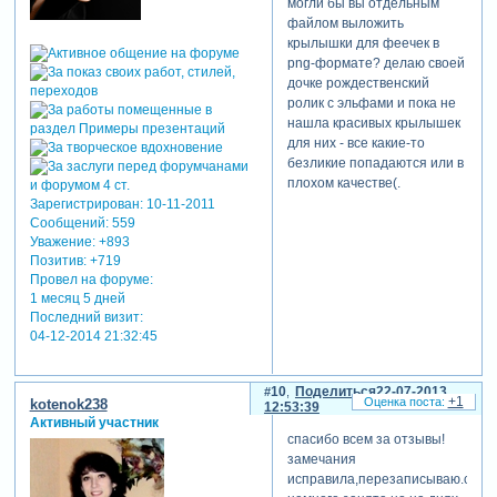
могли бы вы отдельным
файлом выложить
крылышки для феечек в
png-формате? делаю своей
дочке рождественский
ролик с эльфами и пока не
нашла красивых крылышек
для них - все какие-то
безликие попадаются или в
плохом качестве(.
Зарегистрирован
: 10-11-2011
Сообщений:
559
Уважение:
+893
Позитив:
+719
Провел на форуме:
1 месяц 5 дней
Последний визит:
04-12-2014 21:32:45
10
Поделиться
22-07-2013
+1
kotenok238
12:53:39
Активный участник
спасибо всем за отзывы!
замечания
исправила,перезаписываю.сейч