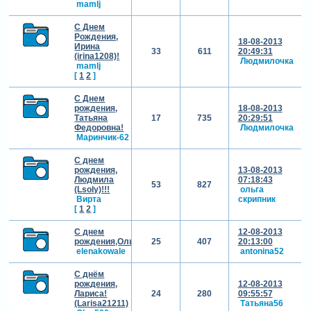
mamlj
С Днем
Рождения,
18-08-2013
Ирина
33
611
20:49:31
(irina1208)!
Людмилочка
mamlj
[
1
2
]
С Днем
рождения,
18-08-2013
Татьяна
17
735
20:29:51
Федоровна!
Людмилочка
Маринчик-62
С днем
рождения,
13-08-2013
Людмила
07:18:43
53
827
(Lsoly)!!!
ольга
Вирта
скрипник
[
1
2
]
С днем
12-08-2013
рождения,Ольга(олят)!
25
407
20:13:00
elenakowale
antonina52
С днём
рождения,
12-08-2013
Лариса!
24
280
09:55:57
(Larisa21211)
Татьяна56