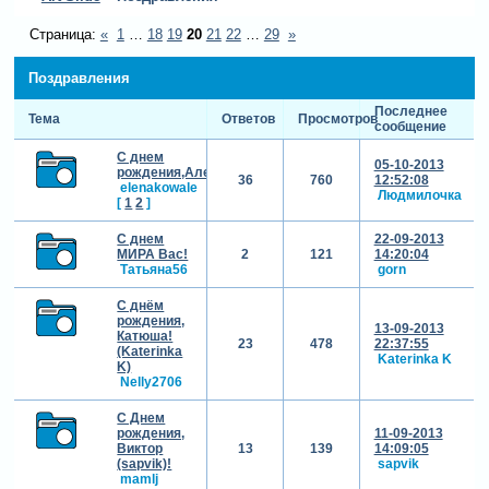
Страница:
«
1
…
18
19
20
21
22
…
29
»
Поздравления
Последнее
Тема
Ответов
Просмотров
сообщение
С днем
05-10-2013
рождения,Алена(aleno4ka)!
36
760
12:52:08
elenakowale
Людмилочка
[
1
2
]
С днем
22-09-2013
МИРА Вас!
2
121
14:20:04
Татьяна56
gorn
С днём
рождения,
13-09-2013
Катюша!
23
478
22:37:55
(Katerinka
Katerinka K
K)
Nelly2706
С Днем
рождения,
11-09-2013
Виктор
13
139
14:09:05
(sapvik)!
sapvik
mamlj