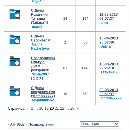
Olga500
С Днем
Рождения,
11-08-2013
Татьяна
14
194
07:07:37
(Tatiana*)!
олят
mamlj
С Днем
10-08-2013
Строителя!
2
66
23:37:46
Galina
Вирта
Radosteva
Поздравляем
Ольку с
10-08-2013
Днем
63
1443
22:26:10
рождения!!
Татьяна56
Зима2007
[
1
2
3
]
С Днем
08-08-2013
рождения,Оленька
18
362
20:51:37
(stefani77777)
stefani77777
Маринчик-62
Страница:
«
1
…
18
19
20
21
22
…
29
»
»
Art-Slide
»
Поздравления