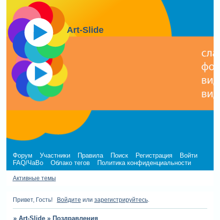
Art-Slide
Форум
Участники
Правила
Поиск
Регистрация
Войти
FAQ/ЧаВо
Облако тегов
Политика конфиденциальности
Активные темы
Привет, Гость!
Войдите
или
зарегистрируйтесь
.
»
Art-Slide
»
Поздравления