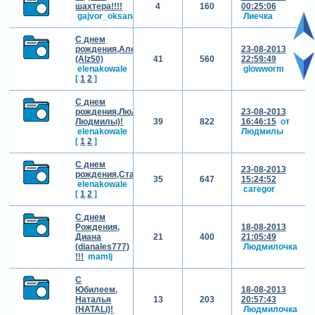
шахтера!!!!
4
160
00:25:06
gajvor_oksana
Лиечка
С днем
рождения,Александр!
23-08-2013
(Alz50)
41
560
22:59:49
elenakowale
glowworm
[
1
2
]
С днем
рождения,Людмила(от
23-08-2013
Людмилы)!
39
822
16:46:15
от
elenakowale
Людмилы
[
1
2
]
С днем
23-08-2013
рождения,Станислав(shtral)!
35
647
15:24:52
elenakowale
caregor
[
1
2
]
С днем
Рождения,
18-08-2013
Диана
21
400
21:05:49
(dianales777)
Людмилочка
!!!
mamlj
С
Юбилеем,
18-08-2013
Наталья
13
203
20:57:43
(HATALi)!
Людмилочка