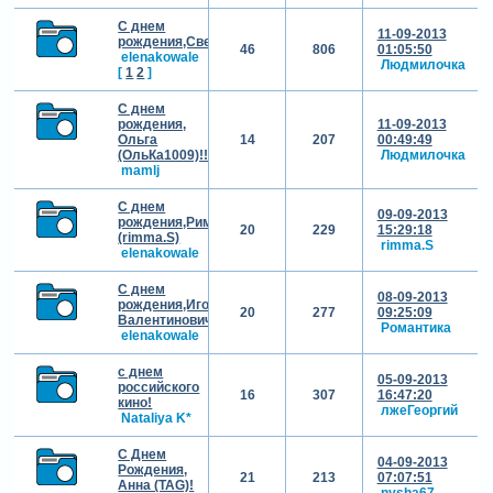
С днем
11-09-2013
рождения,Светлана(Пандора)!
46
806
01:05:50
elenakowale
Людмилочка
[
1
2
]
С днем
рождения,
11-09-2013
Ольга
14
207
00:49:49
(ОльКа1009)!!!
Людмилочка
mamlj
С днем
09-09-2013
рождения,Римма!
20
229
15:29:18
(rimma.S)
rimma.S
elenakowale
С днем
08-09-2013
рождения,Игорь
20
277
09:25:09
Валентинович(biv50)!
Романтика
elenakowale
с днем
05-09-2013
российского
16
307
16:47:20
кино!
лжеГеоргий
Nataliya K*
С Днем
04-09-2013
Рождения,
21
213
07:07:51
Анна (TAG)!
nysha67