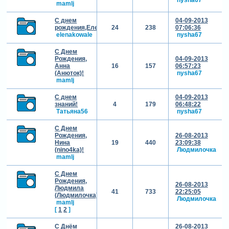
mamlj
С днем
04-09-2013
рождения,Елена((Еленка1)!
24
238
07:06:36
elenakowale
nysha67
С Днем
Рождения,
04-09-2013
Анна
16
157
06:57:23
(Анюток)!
nysha67
mamlj
С днем
04-09-2013
знаний!
4
179
06:48:22
Татьяна56
nysha67
С Днем
Рождения,
26-08-2013
Нина
19
440
23:09:38
(nino4ka)!
Людмилочка
mamlj
С Днем
Рождения,
26-08-2013
Людмила
41
733
22:25:05
(Людмилочка)!
Людмилочка
mamlj
[
1
2
]
С Днём
26-08-2013