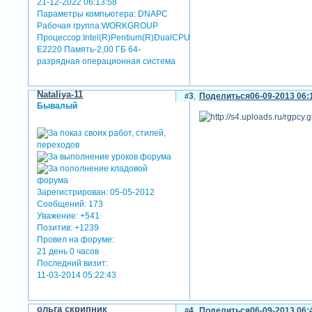
21-12-2022 06:13:58
Параметры компьютера:
DNAPC
Рабочая группа:WORKGROUP
Процессор:Intel(R)Pentium(R)DualCPU
E2220 Память-2,00 ГБ 64-
разрядная операционная система
Nataliya-11
3
Поделиться
06-09-2013 06:
Бывалый
Зарегистрирован
: 05-05-2012
Сообщений:
173
Уважение:
+541
Позитив:
+1239
Провел на форуме:
21 день 0 часов
Последний визит:
11-03-2014 05:22:43
ольга скрипник
4
Поделиться
06-09-2013 06: