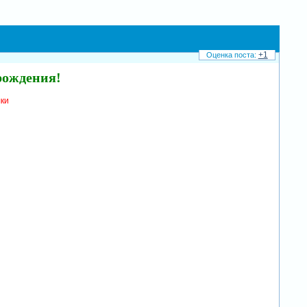
+1
рождения!
лки