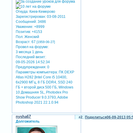
Откуда:
Киев-Кемерово
Зарегистрирован
: 03-08-2011
Сообщений:
3486
Уважение:
+8999
Позитив:
+4153
Пол:
Женский
Возраст:
67
[1959-06-27]
Провел на форуме:
3 месяца 1 день
Последний визит:
09-05-2026 14:52:34
Предупреждения:
0
Параметры компьютера:
ПК DEXP
Atlas H282 [Intel Core i5 10400,
6x2900 МГц, 8 ГБ DDR4, SSD 240
ГБ + второй диск 500 ГБ, Windows
10 Домашняя SL, Photodex Pro
Show Producer 9.0.3793, Adobe
Photoshop 2021 22.1.0.94
nysha67
2
Поделиться
06-09-2013 05:
Долгожитель