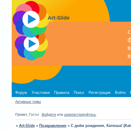
Art-Slide
Форум
Участники
Правила
Поиск
Регистрация
Войти
Активные темы
Привет, Гость!
Войдите
или
зарегистрируйтесь
.
»
Art-Slide
»
Поздравления
»
С днём рождения, Катюша! (Kate