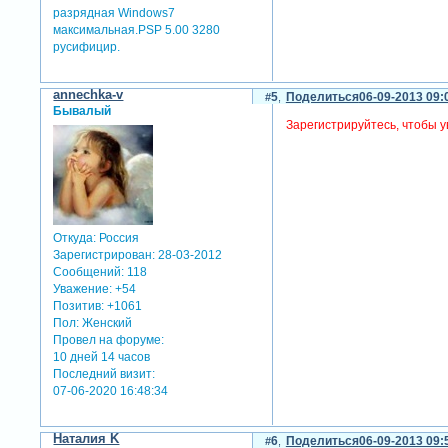
разрядная Windows7
максимальная.PSP 5.00 3280
русифицир.
annechka-v
5
Поделиться
06-09-2013 09:
Бывалый
Зарегистрируйтесь, чтобы у
Откуда:
Россия
Зарегистрирован
: 28-03-2012
Сообщений:
118
Уважение:
+54
Позитив:
+1061
Пол:
Женский
Провел на форуме:
10 дней 14 часов
Последний визит:
07-06-2020 16:48:34
Наталия K
6
Поделиться
06-09-2013 09: