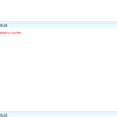
08:38
видеть ссылки
55:24