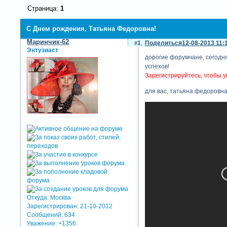
Страница:
1
С Днем рождения, Татьяна Федоровна!
Маринчик-62
1
Поделиться
12-08-2013 11:
Энтузиаст
дорогие форумчане, сегодня
успехов!
Зарегистрируйтесь, чтобы у
для вас, татьяна федоровна
Откуда:
Москва
Зарегистрирован
: 21-10-2012
Сообщений:
634
Уважение:
+1356