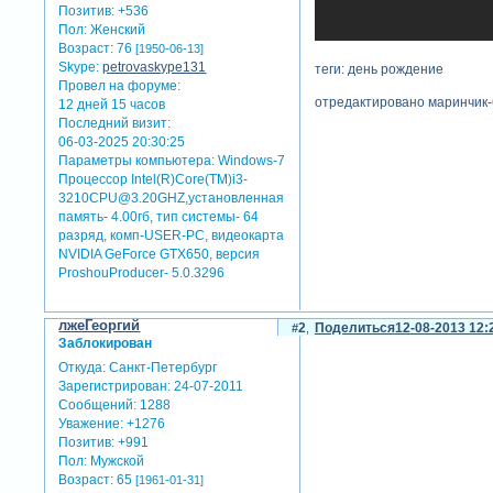
Позитив:
+536
Пол:
Женский
Возраст:
76
[1950-06-13]
Skype:
petrovaskype131
теги: день рождение
Провел на форуме:
отредактировано маринчик-6
12 дней 15 часов
Последний визит:
06-03-2025 20:30:25
Параметры компьютера:
Windows-7
Процессор Intel(R)Core(TM)i3-
3210CPU@3.20GHZ,установленная
память- 4.00гб, тип системы- 64
разряд, комп-USER-PC, видеокарта
NVIDIA GeForce GTX650, версия
ProshouProducer- 5.0.3296
лжеГеоргий
2
Поделиться
12-08-2013 12:
Заблокирован
Откуда:
Санкт-Петербург
Зарегистрирован
: 24-07-2011
Сообщений:
1288
Уважение:
+1276
Позитив:
+991
Пол:
Мужской
Возраст:
65
[1961-01-31]