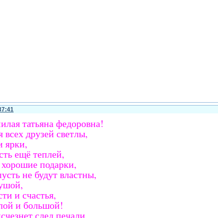
37:41
илая татьяна федоровна!
 всех друзей светлы,
 ярки,
сть ещё теплей,
 хорошие подарки,
усть не будут властны,
ушой,
ти и счастья,
лой и большой!
исчезнет след печали,