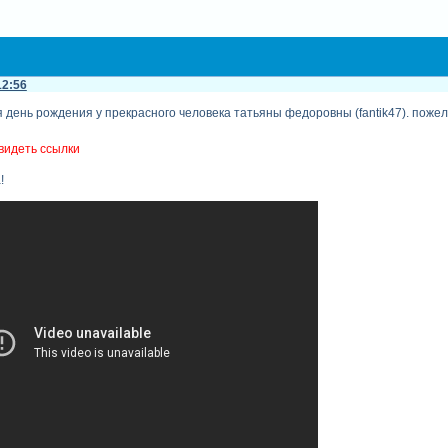
12:56
 день рождения у прекрасного человека татьяны федоровны (fantik47). пожел
видеть ссылки
!