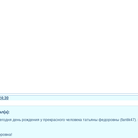
24:30
л(а):
егодня день рождения у прекрасного человека татьяны федоровны (fantik47).
оровна!