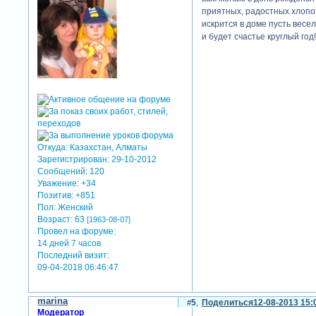
приятных, радостных хлопо
искрится в доме пусть весе
и будет счастье круглый год!
Откуда:
Казахстан, Алматы
Зарегистрирован
: 29-10-2012
Сообщений:
120
Уважение:
+34
Позитив:
+851
Пол:
Женский
Возраст:
63
[1963-08-07]
Провел на форуме:
14 дней 7 часов
Последний визит:
09-04-2018 06:46:47
marina
5
Поделиться
12-08-2013 15:
Модератор