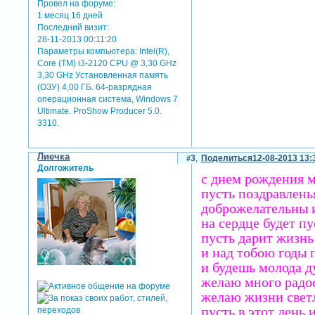
Провел на форуме:
1 месяц 16 дней
Последний визит:
28-11-2013 00:11:20
Параметры компьютера:
Intel(R),
Core (TM) i3-2120 CPU @ 3,30 GHz
3,30 GHz Установленная память
(ОЗУ) 4,00 ГБ. 64-разрядная
операционная система, Windows 7
Ultimate. ProShow Producer 5.0.
3310.
Лиечка
3
Поделиться
12-08-2013 13:
Долгожитель
с днем рождения м
пусть поздравленья
доброжелательны и
на сердце будет пу
пусть дарит жизнь
и над тобою годы п
и будешь молода д
желаю много радос
желаю жизни свет
пусть в этот день 