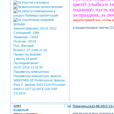
цветёт улыбка и тв
поднимут пусть х
за праздник, за лю
Зарегистрируйтесь, чтобы у
отредактировано лиечка (12
Зарегистрирован
: 04-01-2012
Сообщений:
1966
Уважение:
+3463
Позитив:
+6529
Пол:
Женский
Возраст:
67
[1958-12-31]
Провел на форуме:
1 месяц 18 дней
Последний визит:
26-07-2016 12:42:35
Параметры компьютера:
Параметры компьютера -версия
WINDOWS-XP Professiomal Sepuise
Pack 3 . версия 2002 Core Processer
4400+2.31ГГц2.00ГБ ОЗУ PSP
5.0.3310
олят
4
Поделиться
12-08-2013 13:
Бывалый
вам желаю в день рожденья