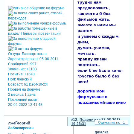
трудно нам
предположить,
как могли б без
фильмов жить.
вместе с ними мы
растем
и умнеем с каждым
днем,
думать учимся,
мечтать.
Откуда:
Башкортостан
правду жизни
Зарегистрирован
: 05-06-2011
Сообщений:
997
постигать.
Уважение:
+1103
если б не было кино,
Позитив:
+1640
грустно было б без
Пол:
Женский
него!
Возраст:
61
[1964-10-23]
Провел на форуме:
дорогие мои
2 месяца 1 день
формунчане с
Последний визит:
праздником!наше кино
20-02-2022 12:41:48
самое лучшее!!!
12
Поделиться
27-08-2013
+1
лжеГеоргий
19:26:31
Заблокирован
фиалка