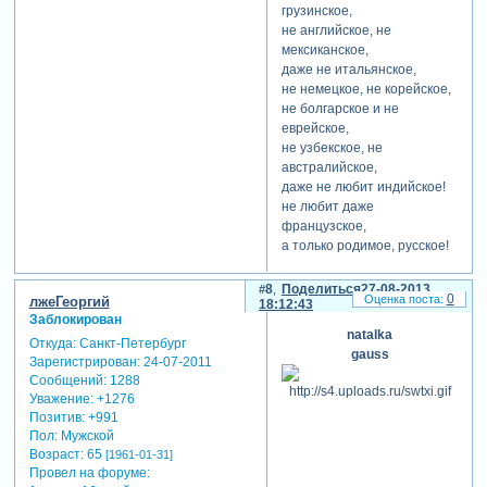
грузинское,
не английское, не
мексиканское,
даже не итальянское,
не немецкое, не корейское,
не болгарское и не
еврейское,
не узбекское, не
австралийское,
даже не любит индийское!
не любит даже
французское,
а только родимое, русское!
с праздником всех, кто
любит одно
8
Поделиться
27-08-2013
0
лжеГеоргий
родное, российское, наше
18:12:43
Заблокирован
кино!
natalka
Откуда:
Санкт-Петербург
gauss
Зарегистрирован
: 24-07-2011
Сообщений:
1288
Уважение:
+1276
Позитив:
+991
Пол:
Мужской
Возраст:
65
[1961-01-31]
Провел на форуме: