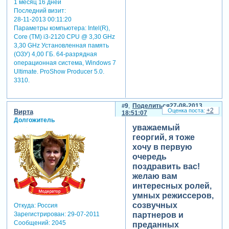
1 месяц 16 дней
Последний визит:
28-11-2013 00:11:20
Параметры компьютера:
Intel(R),
Core (TM) i3-2120 CPU @ 3,30 GHz
3,30 GHz Установленная память
(ОЗУ) 4,00 ГБ. 64-разрядная
операционная система, Windows 7
Ultimate. ProShow Producer 5.0.
3310.
9
Поделиться
27-08-2013
+2
Вирта
18:51:07
Долгожитель
уважаемый
георгий, я тоже
хочу в первую
очередь
поздравить вас!
желаю вам
интересных ролей,
умных режиссеров,
созвучных
Откуда:
Россия
партнеров и
Зарегистрирован
: 29-07-2011
Сообщений:
2045
преданных