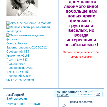
- днем нашего
мы вам желаем
любимого кино!
множества аншлагов и
премьер,
побольше нам
чтоб цвел кинотеатр год от
новых ярких
года!
фильмов ,
и пусть искусство,
грустных и
созданное братьями
веселых, но
люмьер,
всегда
всегда принадлежит
интересных и
всему народу!
Откуда:
Россия
незабываемых!
Зарегистрирован
: 02-05-2012
Зарегистрируйтесь, чтобы
Сообщений:
839
Зарегистрируйтесь, чтобы
увидеть ссылки
Уважение:
+1163
увидеть ссылки
Позитив:
+4747
Пол:
Женский
Провел на форуме:
1 месяц 25 дней
Последний визит:
06-12-2025 12:59:59
5
Поделиться
27-08-2013
+2
лжеГеоргий
15:45:01
Заблокирован
galina radosteva
Откуда:
Санкт-Петербург