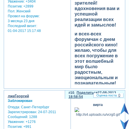
Уважение:
+3404
зрителей!
Позитив:
+2899
вдохновения вам и
Пол:
Женский
успешной
Провел на форуме:
реализации всех
3 месяца 23 дня
идей и замыслов!
Последний визит:
01-04-2017 15:17:48
и всех-всех
форумчан с днем
российского кино!
желаю, чтобы для
всех погружение в
этот волшебный
мир было
радостным,
эмоциональным и
познавательным!
10
Поделиться
27-08-2013
0
лжеГеоргий
18:58:54
Заблокирован
вирта
Откуда:
Санкт-Петербург
Зарегистрирован
: 24-07-2011
Сообщений:
1288
Уважение:
+1276
Позитив:
+991