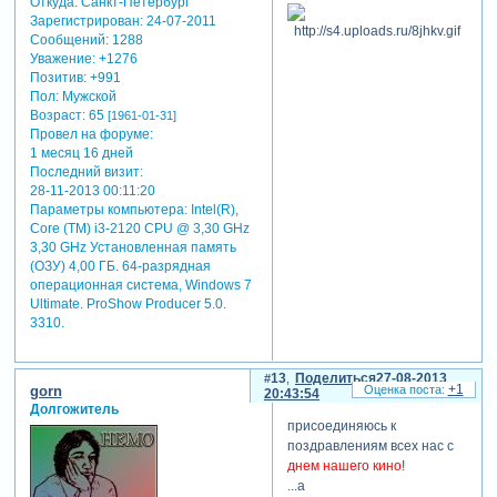
Откуда:
Санкт-Петербург
Зарегистрирован
: 24-07-2011
Сообщений:
1288
Уважение:
+1276
Позитив:
+991
Пол:
Мужской
Возраст:
65
[1961-01-31]
Провел на форуме:
1 месяц 16 дней
Последний визит:
28-11-2013 00:11:20
Параметры компьютера:
Intel(R),
Core (TM) i3-2120 CPU @ 3,30 GHz
3,30 GHz Установленная память
(ОЗУ) 4,00 ГБ. 64-разрядная
операционная система, Windows 7
Ultimate. ProShow Producer 5.0.
3310.
13
Поделиться
27-08-2013
+1
gorn
20:43:54
Долгожитель
присоединяюсь к
поздравлениям всех нас с
днем нашего кино
!
...а