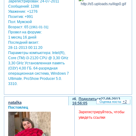
Зарегистрирован
: 24-07-2011
Сообщений:
1288
Уважение:
+1276
Позитив:
+991
Пол:
Мужской
Возраст:
65
[1961-01-31]
Провел на форуме:
1 месяц 16 дней
Последний визит:
28-11-2013 00:11:20
Параметры компьютера:
Intel(R),
Core (TM) i3-2120 CPU @ 3,30 GHz
3,30 GHz Установленная память
(ОЗУ) 4,00 ГБ. 64-разрядная
операционная система, Windows 7
Ultimate. ProShow Producer 5.0.
3310.
6
Поделиться
27-08-2013
+2
natalka
16:56:05
Постоялец
Зарегистрируйтесь, чтобы
увидеть ссылки