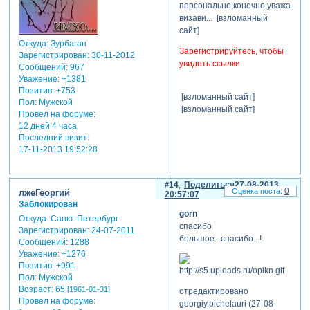
персонально,конечно,уважаемог
визави... [взломанный
сайт]
Откуда:
Зурбаган
Зарегистрируйтесь, чтобы
Зарегистрирован
: 30-11-2012
увидеть ссылки
Сообщений:
967
Уважение:
+1381
Позитив:
+753
[взломанный сайт]
Пол:
Мужской
[взломанный сайт]
Провел на форуме:
12 дней 4 часа
Последний визит:
17-11-2013 19:52:28
14
Поделиться
27-08-2013
0
лжеГеоргий
20:57:07
Заблокирован
gorn
Откуда:
Санкт-Петербург
спасибо
Зарегистрирован
: 24-07-2011
большое...спасибо...!
Сообщений:
1288
Уважение:
+1276
Позитив:
+991
Пол:
Мужской
Возраст:
65
[1961-01-31]
отредактировано
Провел на форуме:
georgiy.pichelauri (27-08-