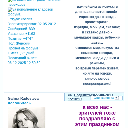
важнейшим из искусств
для нас является кино!» -
изрек когда-то вождь
Откуда:
Россия
пролетариата,
Зарегистрирован
: 02-05-2012
изрядно, в общем, сказано;
Сообщений:
839
и сказано давно, -
Уважение:
+1163
мелькают кадры, рубежи и
Позитив:
+4747
даты...
Пол:
Женский
сменился мир, искусства
Провел на форуме:
поменяли колорит,
1 месяц 25 дней
Последний визит:
менялись люди, деньги и
06-12-2025 12:59:59
режимы,
во время перемен живем,
но, что ни говори,
кино осталось
неопровержимо!
позвольте нам поздравить
вас сегодня с днем кино!
4
Поделиться
27-08-2013
+4
Galina Radosteva
15:10:53
кино живет! есть
Долгожитель
профессионалы!
а всех нас -
и пусть бубнят, что, мол,
зрителей тоже
убыточно оно, -
поздравляю с
искусство независимо от
этим праздником
«нала»!