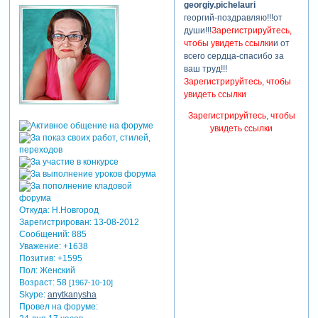
georgiy.pichelauri
георгий-поздравляю!!!от
души!!!
Зарегистрируйтесь,
чтобы увидеть ссылки
и от
всего сердца-спасибо за
ваш труд!!!
Зарегистрируйтесь, чтобы
увидеть ссылки
Зарегистрируйтесь, чтобы
увидеть ссылки
Откуда:
Н.Новгород
Зарегистрирован
: 13-08-2012
Сообщений:
885
Уважение:
+1638
Позитив:
+1595
Пол:
Женский
Возраст:
58
[1967-10-10]
Skype:
anytkanysha
Провел на форуме: