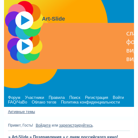
Art-Slide
Форум
Участники
Правила
Поиск
Регистрация
Войти
FAQ/ЧаВо
Облако тегов
Политика конфиденциальности
Активные темы
Привет, Гость!
Войдите
или
зарегистрируйтесь
.
»
Art-Slide
»
Поздравления
»
с днем российского кино!