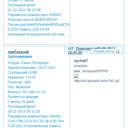
24 дня 17 часов
Последний визит:
21-12-2022 06:13:58
Параметры компьютера:
DNAPC
Рабочая группа:WORKGROUP
Процессор:Intel(R)Pentium(R)DualCPU
E2220 Память-2,00 ГБ 64-
разрядная операционная система
17
Поделиться
05-09-2013
+1
лжеГеоргий
16:47:20
Заблокирован
nysha67
Откуда:
Санкт-Петербург
спасибо
Зарегистрирован
: 24-07-2011
вам...большое!!!!!!!!!!!!!
Сообщений:
1288
Уважение:
+1276
Позитив:
+991
Пол:
Мужской
Возраст:
65
[1961-01-31]
Провел на форуме:
1 месяц 16 дней
Последний визит:
28-11-2013 00:11:20
Параметры компьютера:
Intel(R),
Core (TM) i3-2120 CPU @ 3,30 GHz
3,30 GHz Установленная память