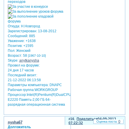
Откуда:
Н.Новгород
Зарегистрирован
: 13-08-2012
Сообщений:
885
Уважение:
+1638
Позитив:
+1595
Пол:
Женский
Возраст:
58
[1967-10-10]
Skype:
anytkanysha
Провел на форуме:
24 дня 17 часов
Последний визит:
21-12-2022 06:13:58
Параметры компьютера:
DNAPC
Рабочая группа:WORKGROUP
Процессор:Intel(R)Pentium(R)DualCPU
E2220 Память-2,00 ГБ 64-
разрядная операционная система
16
Поделиться
04-09-2013
0
nysha67
07:22:32
Долгожитель