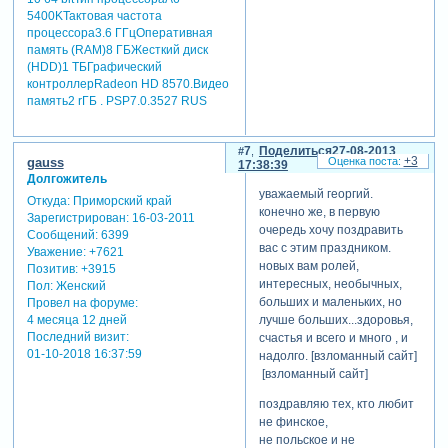
5400KТактовая частота
процессора3.6 ГГцОперативная
память (RAM)8 ГБЖесткий диск
(HDD)1 ТБГрафический
контроллерRadeon HD 8570.Видео
память2 rГБ . PSP7.0.3527 RUS
7
Поделиться
27-08-2013
+3
gauss
17:38:39
Долгожитель
уважаемый георгий.
Откуда:
Приморский край
конечно же, в первую
Зарегистрирован
: 16-03-2011
очередь хочу поздравить
Сообщений:
6399
вас с этим праздником.
Уважение:
+7621
новых вам ролей,
Позитив:
+3915
интересных, необычных,
Пол:
Женский
больших и маленьких, но
Провел на форуме:
лучше больших...здоровья,
4 месяца 12 дней
Последний визит:
счастья и всего и много , и
01-10-2018 16:37:59
надолго. [взломанный сайт]
[взломанный сайт]
поздравляю тех, кто любит
не финское,
не польское и не