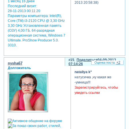
1 месяц 16 дней
2013 20:58:38)
Последний визит:
28-11-2013 00:11:20
Параметры компьютера:
Intel(R),
Core (TM) i3-2120 CPU @ 3,30 GHz
3,30 GHz Установленная память
(ОЗУ) 4,00 ГБ. 64-разрядная
операционная система, Windows 7
Ultimate. ProShow Producer 5.0.
3310.
15
Поделиться
04-09-2013
+2
nysha67
07:14:26
Долгожитель
nataliya k*
натусичка ,ну какая же
-умница!!!
Зарегистрируйтесь, чтобы
увидеть ссылки