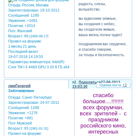
радость, слезы,
Откуда:
Россия, Москва
волшебство.
Зарегистрирован
: 19-10-2012
Сообщений:
1295
вы кудесники земные,
Уважение:
+1081
вы создания с небес,
Позитив:
+2014
вы создатели живые,
Пол:
Женский
ваша жизнь полна чудес!
Возраст:
66
[1959-09-17]
Провел на форуме:
поздравляем вас сердечно,
1 месяц 21 день
и спасибо говорим,
Последний визит:
за труды и безупречность.
19-07-2018 14:19:55
мы кино боготворим!
Параметры компьютера:
Intel(R)
Core TM i-5 4460 GPU 3.20 8 ГБ х64
в нем полным-полно
историй,
в нем есть счастье и беда.
2
Поделиться
27-08-2013
+2
лжеГеоргий
кино - вечно, мы не спорим.
15:03:30
Заблокирован
оно будет жить всегда!
спасибо
Откуда:
Санкт-Петербург
большое....!!!!!!!!
(источник
Зарегистрирован
: 24-07-2011
Зарегистрируйтесь, чтобы
всех форумчан,
Сообщений:
1288
увидеть ссылки
)
всех зрителей - с
Уважение:
+1276
Позитив:
+991
праздником
отредактировано nataliya k*
Пол:
Мужской
российского кино,
(27-08-2013 14:50:55)
Возраст:
65
[1961-01-31]
интересных
Провел на форуме: