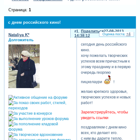
Страница:
1
с днем российского кино!
1
Поделиться
27-08-2013
+4
Nataliya K*
14:38:12
Долгожитель
сегодня день российского
кино.
хочу пожелать творческих
успехов всем причастным к
этому празднику и в первую
очередь георгию
пицхелаури
!
желаю крепкого здоровья,
творческих успехов и новых
работ!
Зарегистрируйтесь, чтобы
увидеть ссылки
поздравляем с днем кино
всех, кто делает его.
с ним вы дарите тепло,