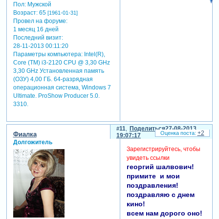
Пол:
Мужской
Возраст:
65
[1961-01-31]
Провел на форуме:
1 месяц 16 дней
Последний визит:
28-11-2013 00:11:20
Параметры компьютера:
Intel(R),
Core (TM) i3-2120 CPU @ 3,30 GHz
3,30 GHz Установленная память
(ОЗУ) 4,00 ГБ. 64-разрядная
операционная система, Windows 7
Ultimate. ProShow Producer 5.0.
3310.
11
Поделиться
27-08-2013
+2
Фиалка
19:07:17
Долгожитель
Зарегистрируйтесь, чтобы
увидеть ссылки
георгий шалвович!
примите и мои
поздравления!
поздравляю с днем
кино!
всем нам дорого оно!