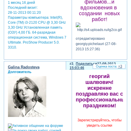
фильмов...и
1 месяц 16 дней
вдохновения в
Последний визит:
создании новых
28-11-2013 00:11:20
Параметры компьютера:
Intel(R),
работ!
Core (TM) i3-2120 CPU @ 3,30 GHz
3,30 GHz Установленная память
(ОЗУ) 4,00 ГБ. 64-разрядная
операционная система, Windows 7
отредактировано
Ultimate. ProShow Producer 5.0.
georgiy.pichelauri (27-08-
3310.
2013 15:27:36)
3
Поделиться
27-08-2013
+3
Galina Radosteva
15:03:46
Долгожитель
георгий
шалвович!
искренне
поздравляю вас с
профессиональным
праздником!
Зарегистрируйтесь, чтобы
увидеть ссылки