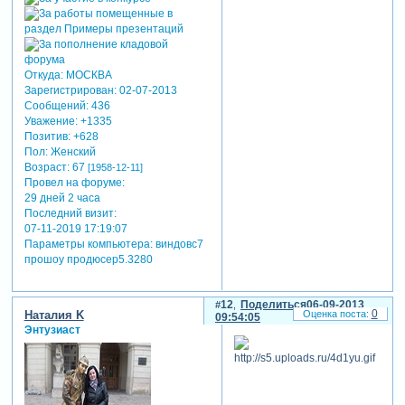
Откуда:
МОСКВА
Зарегистрирован
: 02-07-2013
Сообщений:
436
Уважение:
+1335
Позитив:
+628
Пол:
Женский
Возраст:
67
[1958-12-11]
Провел на форуме:
29 дней 2 часа
Последний визит:
07-11-2019 17:19:07
Параметры компьютера:
виндовс7
прошоу продюсер5.3280
12
Поделиться
06-09-2013
0
Наталия K
09:54:05
Энтузиаст