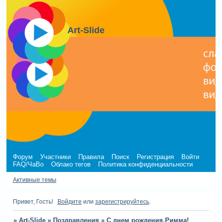
Art-Slide
Форум
Участники
Правила
Поиск
Регистрация
Войти
FAQ/ЧаВо
Облако тегов
Политика конфиденциальности
Активные темы
Привет, Гость!
Войдите
или
зарегистрируйтесь
.
»
Art-Slide
»
Поздравления
»
С днем рождения,Римма!