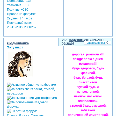
Сообщений:
133
Уважение:
+180
Позитив:
+580
Провел на форуме:
29 дней 17 часов
Последний визит:
23-11-2019 23:18:57
17
Поделиться
07-09-2013
0
Людмилочка
00:28:08
Энтузиаст
дорогая, риммочка!!!
поздравляю с днём
рождения!!!
будь здоровой, будь
красивой,
будь богатой, будь
счастливой.
чуткой будь и
непреклонной.
нежной, ласковой,
влюбленной.
строгой будь, смешной,
забавной.
подчиненной или главной.
Откуда:
Россия, Саратов