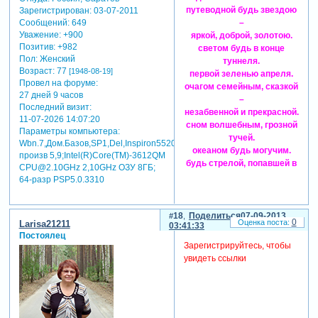
путеводной будь звездою
Зарегистрирован
: 03-07-2011
–
Сообщений:
649
Уважение:
+900
яркой, доброй, золотою.
Позитив:
+982
светом будь в конце
Пол:
Женский
туннеля.
Возраст:
77
[1948-08-19]
первой зеленью апреля.
Провел на форуме:
очагом семейным, сказкой
27 дней 9 часов
–
Последний визит:
незабвенной и прекрасной.
11-07-2026 14:07:20
сном волшебным, грозной
Параметры компьютера:
тучей.
Wbn.7,Дом.Базов,SP1,Del,Inspiron5520,индекс
океаном будь могучим.
произв 5,9;Intel(R)Core(TM)-3612QM
будь стрелой, попавшей в
CPU@2.10GHz 2,10GHz ОЗУ 8ГБ;
сердце.
64-разр PSP5.0.3310
сладким медом, острым
перцем.
лепестком в саду
18
Поделиться
07-09-2013
0
Larisa21211
03:41:33
цветущем.
Постоялец
кругом, по воде бегущим.
Зарегистрируйтесь, чтобы
будь роскошной и
увидеть ссылки
невинной.
розой трепетной, лавиной.
будь в любом из
состояний
всегда любимой и