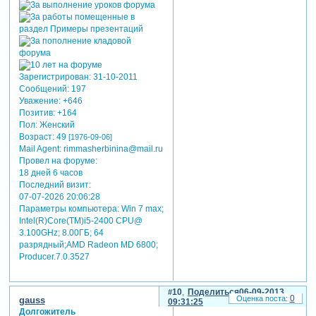
Зарегистрирован
: 31-10-2011
Сообщений:
197
Уважение:
+646
Позитив:
+164
Пол:
Женский
Возраст:
49
[1976-09-06]
Mail Agent:
rimmasherbinina@mail.ru
Провел на форуме:
18 дней 6 часов
Последний визит:
07-07-2026 20:06:28
Параметры компьютера:
Win 7 max;
Intel(R)Core(TM)i5-2400 CPU@
3.100GHz; 8.00ГБ; 64
разрядный;AMD Radeon MD 6800;
Producer.7.0.3527
10
Поделиться
06-09-2013
0
gauss
09:31:25
Долгожитель