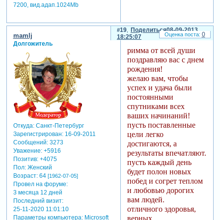
7200, вид.адап.1024Mb
19
Поделиться
08-09-2013
0
mamlj
18:25:07
Долгожитель
римма от всей души
поздравляю вас с днем
рождения!
желаю вам, чтобы
успех и удача были
постоянными
спутниками всех
ваших начинаний!
пусть поставленные
Откуда:
Санкт-Петербург
цели легко
Зарегистрирован
: 16-09-2011
Сообщений:
3273
достигаются, а
Уважение:
+5916
результаты впечатляют.
Позитив:
+4075
пусть каждый день
Пол:
Женский
будет полон новых
Возраст:
64
[1962-07-05]
побед и согрет теплом
Провел на форуме:
и любовью дорогих
3 месяца 12 дней
вам людей.
Последний визит:
отличного здоровья,
25-11-2020 11:01:10
Параметры компьютера:
Microsoft
верных