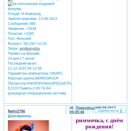
Откуда:
Н.Новгород
Зарегистрирован
: 13-08-2012
Сообщений:
885
Уважение:
+1638
Позитив:
+1595
Пол:
Женский
Возраст:
58
[1967-10-10]
Skype:
anytkanysha
Провел на форуме:
24 дня 17 часов
Последний визит:
21-12-2022 06:13:58
Параметры компьютера:
DNAPC
Рабочая группа:WORKGROUP
Процессор:Intel(R)Pentium(R)DualCPU
E2220 Память-2,00 ГБ 64-
разрядная операционная система
6
Поделиться
06-09-2013
0
Nelly2706
05:45:48
Долгожитель
риммочка, с днём
рождения!