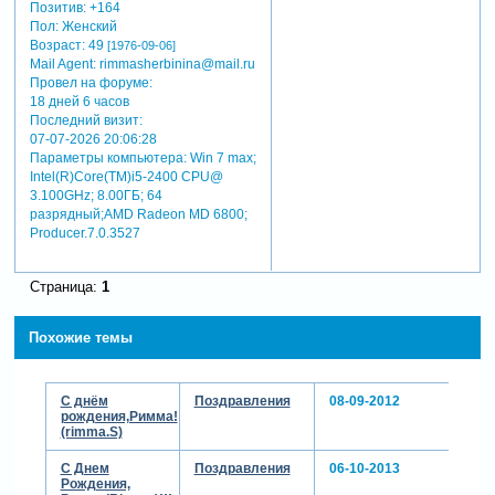
Позитив:
+164
Пол:
Женский
Возраст:
49
[1976-09-06]
Mail Agent:
rimmasherbinina@mail.ru
Провел на форуме:
18 дней 6 часов
Последний визит:
07-07-2026 20:06:28
Параметры компьютера:
Win 7 max;
Intel(R)Core(TM)i5-2400 CPU@
3.100GHz; 8.00ГБ; 64
разрядный;AMD Radeon MD 6800;
Producer.7.0.3527
Страница:
1
Похожие темы
С днём
Поздравления
08-09-2012
рождения,Римма!
(rimma.S)
С Днем
Поздравления
06-10-2013
Рождения,