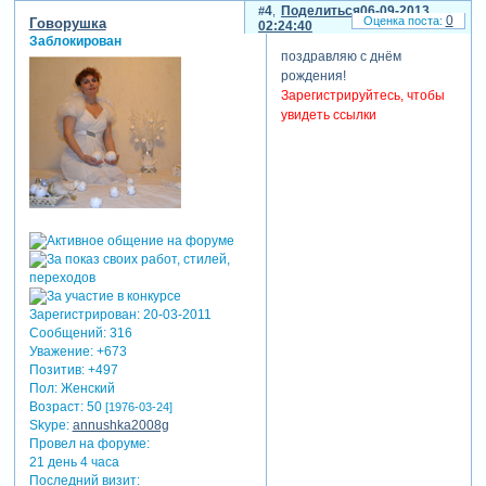
4
Поделиться
06-09-2013
0
Гoворушка
02:24:40
Заблокирован
поздравляю с днём
рождения!
Зарегистрируйтесь, чтобы
увидеть ссылки
Зарегистрирован
: 20-03-2011
Сообщений:
316
Уважение:
+673
Позитив:
+497
Пол:
Женский
Возраст:
50
[1976-03-24]
Skype:
annushka2008g
Провел на форуме:
21 день 4 часа
Последний визит: