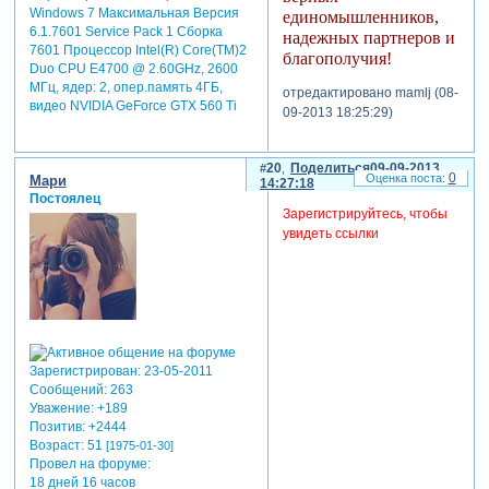
Windows 7 Максимальная Версия
единомышленников,
6.1.7601 Service Pack 1 Сборка
надежных партнеров и
7601 Процессор Intel(R) Core(TM)2
благополучия!
Duo CPU E4700 @ 2.60GHz, 2600
МГц, ядер: 2, опер.память 4ГБ,
отредактировано mamlj (08-
видео NVIDIA GeForce GTX 560 Ti
09-2013 18:25:29)
20
Поделиться
09-09-2013
0
Мари
14:27:18
Постоялец
Зарегистрируйтесь, чтобы
увидеть ссылки
Зарегистрирован
: 23-05-2011
Сообщений:
263
Уважение:
+189
Позитив:
+2444
Возраст:
51
[1975-01-30]
Провел на форуме:
18 дней 16 часов