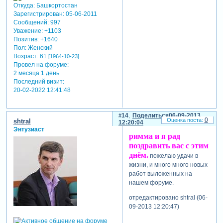
Откуда:
Башкортостан
Зарегистрирован
: 05-06-2011
Сообщений:
997
Уважение:
+1103
Позитив:
+1640
Пол:
Женский
Возраст:
61
[1964-10-23]
Провел на форуме:
2 месяца 1 день
Последний визит:
20-02-2022 12:41:48
14
Поделиться
06-09-2013
0
shtral
12:20:04
Энтузиаст
римма и я рад
поздравить вас с этим
днём.
пожелаю удачи в
жизни, и много много новых
работ выложенных на
нашем форуме.
отредактировано shtral (06-
09-2013 12:20:47)