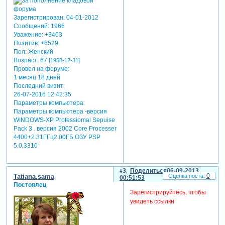
Зарегистрирован
: 04-01-2012
Сообщений:
1966
Уважение:
+3463
Позитив:
+6529
Пол:
Женский
Возраст:
67
[1958-12-31]
Провел на форуме:
1 месяц 18 дней
Последний визит:
26-07-2016 12:42:35
Параметры компьютера:
Параметры компьютера -версия
WINDOWS-XP Professiomal Sepuise
Pack 3 . версия 2002 Core Processer
4400+2.31ГГц2.00ГБ ОЗУ PSP
5.0.3310
3
Поделиться
06-09-2013
0
Tatiana.sama
00:51:53
Постоялец
Зарегистрируйтесь, чтобы
увидеть ссылки