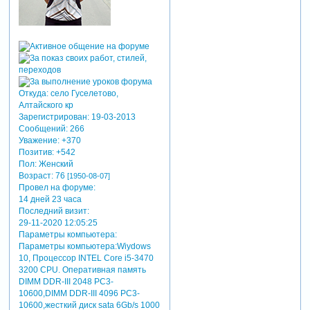
желанной.
повсеместно, ежечасно
просто будь! и долго
здравствуй!!!
Откуда:
село Гуселетово,
Алтайского кр
Зарегистрирован
: 19-03-2013
Сообщений:
266
Уважение:
+370
Позитив:
+542
Пол:
Женский
Возраст:
76
[1950-08-07]
Провел на форуме:
14 дней 23 часа
Последний визит:
29-11-2020 12:05:25
Параметры компьютера:
Параметры компьютера:Wiydows
10, Процессор INTEL Core i5-3470
3200 CРU. Оперативная память
DIMM DDR-III 2048 РC3-
10600,DIMM DDR-III 4096 РC3-
10600,жесткий диск sata 6Gb/s 1000