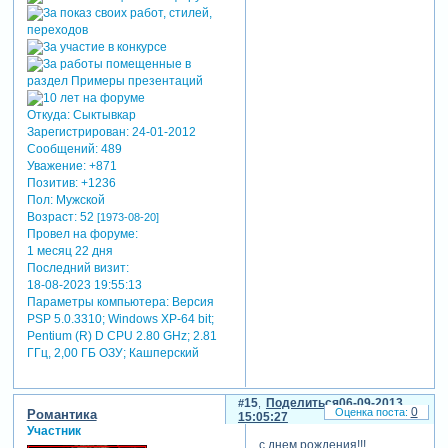
Откуда:
Сыктывкар
Зарегистрирован
: 24-01-2012
Сообщений:
489
Уважение:
+871
Позитив:
+1236
Пол:
Мужской
Возраст:
52
[1973-08-20]
Провел на форуме:
1 месяц 22 дня
Последний визит:
18-08-2023 19:55:13
Параметры компьютера:
Версия
PSP 5.0.3310; Windows XP-64 bit;
Pentium (R) D CPU 2.80 GHz; 2.81
ГГц, 2,00 ГБ ОЗУ; Кашперский
15
Поделиться
06-09-2013
0
Романтика
15:05:27
Участник
с днем рождения!!!