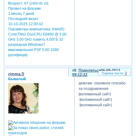
Возраст:
67
[1959-05-10]
Провел на форуме:
1 месяц 7 дней
Последний визит:
10-10-2025 12:00:42
Параметры компьютера:
Intel(R)
Core(TM)2 DuoCPU E8400 @ 3.00
GHz 3.00 GHz память 4.00ГБ 32
разрядная Windows7
максимальная.PSP 5.00 3280
русифицир.
9
Поделиться
06-09-2013
0
rimma.S
09:12:22
Бывалый
девочки огромное спасибо
за поздравления
[взломанный сайт]
[взломанный сайт]
[взломанный сайт]