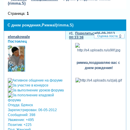
(rimma.S)
Страница:
1
С днем рождения,Римма!(rimma.S)
1
Поделиться
06-09-2013
0
elenakowale
00:33:38
Постоялец
римма,поздравляю вас с
днем рождения!
Откуда:
Брянск
Зарегистрирован
: 06-05-2012
Сообщений:
398
Уважение:
+495
Позитив:
+225
Пол:
Женский