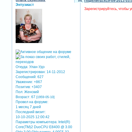
4
Поделиться
19-09-2013 03:
Энтузиаст
Зарегистрируйтесь, чтобы у
Откуда:
Улан-Удэ
Зарегистрирован
: 14-11-2012
Сообщений:
627
Уважение:
+867
Позитив:
+3407
Пол:
Женский
Возраст:
67
[1959-05-10]
Провел на форуме:
1 месяц 7 дней
Последний визит:
10-10-2025 12:00:42
Параметры компьютера:
Intel(R)
Core(TM)2 DuoCPU E8400 @ 3.00
GHz 3.00 GHz память 4.00ГБ 32