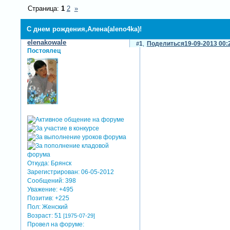
Страница:
1
2
»
С днем рождения,Алена(aleno4ka)!
elenakowale
1
Поделиться
19-09-2013 00:
Постоялец
Откуда:
Брянск
Зарегистрирован
: 06-05-2012
Сообщений:
398
Уважение:
+495
Позитив:
+225
Пол:
Женский
Возраст:
51
[1975-07-29]
Провел на форуме: