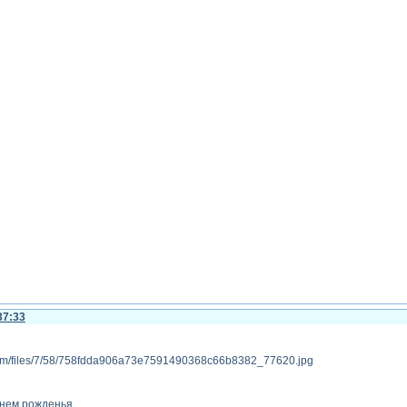
37:33
днем рожденья