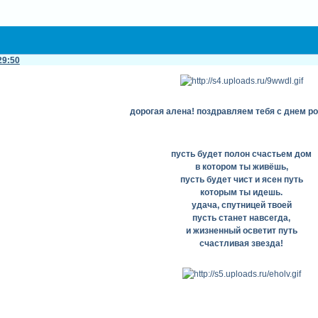
29:50
дорогая алена! поздравляем тебя с днем р
пусть будет полон счастьем дом
в котором ты живёшь,
пусть будет чист и ясен путь
которым ты идешь.
удача, спутницей твоей
пусть станет навсегда,
и жизненный осветит путь
счастливая звезда!