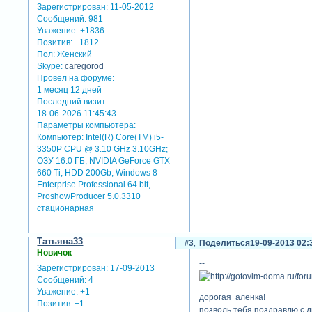
Зарегистрирован
: 11-05-2012
Сообщений:
981
Уважение:
+1836
Позитив:
+1812
Пол:
Женский
Skype:
caregorod
Провел на форуме:
1 месяц 12 дней
Последний визит:
18-06-2026 11:45:43
Параметры компьютера:
Компьютер: Intel(R) Core(TM) i5-
3350P CPU @ 3.10 GHz 3.10GHz;
ОЗУ 16.0 ГБ; NVIDIA GeForce GTX
660 Ti; HDD 200Gb, Windows 8
Enterprise Professional 64 bit,
ProshowProducer 5.0.3310
стационарная
Татьяна33
3
Поделиться
19-09-2013 02:
Новичок
--
Зарегистрирован
: 17-09-2013
Сообщений:
4
Уважение:
+1
дорогая аленка!
Позитив:
+1
позволь тебя поздравлю с 