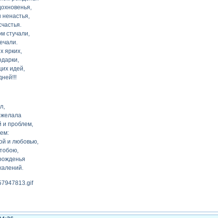
дохновенья,
и ненастья,
счастья.
ом стучали,
ечали.
х ярких,
одарки,
щих идей,
ней!!!
л,
пожелала
 и проблем,
ем:
ой и любовью,
 тобою,
 рожденья
жалений.
(19-09-2013 08:37:58)