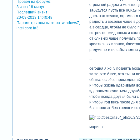
Провел на форуме:
огромной радости желаю, в
3 часа 18 минут
забудутся пусть все обиды 
Последний визит:
достатка желаю, огромного 
20-09-2013 14:40:48
радость и веселье чаще в д
Параметры компьютера:
windows7,
а в сердце, чтобы не было п
intel core ia3
встреч неожиданных и самы
от близких чаще получать п
креативных планов, блестя
радужных и незабываемых д
--
сегодня я хочу поднять бока
за то, что б все, что ты ни 
сбывалось без промедлений
и чтобы жизнь одаривала вс
здоровьем, счастьем, дружб
чтобы всегда друзья были с
и чтобы год весь после дня
был прожит без тревог и со
марина
отредактировано татьяна33 
ольга скрипник