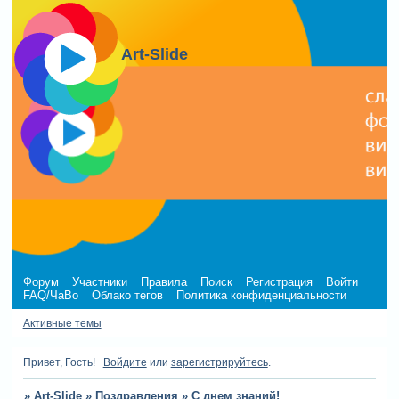
Art-Slide
Форум
Участники
Правила
Поиск
Регистрация
Войти
FAQ/ЧаВо
Облако тегов
Политика конфиденциальности
Активные темы
Привет, Гость!
Войдите
или
зарегистрируйтесь
.
»
Art-Slide
»
Поздравления
»
С днем знаний!