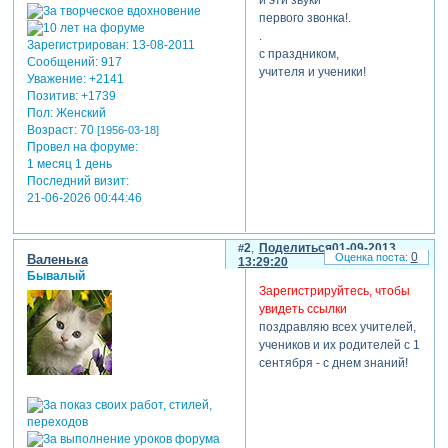
и эти звуки
первого звонка!.
.
Зарегистрирован
: 13-08-2011
с праздником,
Сообщений:
917
учителя и ученики!
Уважение:
+2141
Позитив:
+1739
Пол:
Женский
Возраст:
70
[1956-03-18]
Провел на форуме:
1 месяц 1 день
Последний визит:
21-06-2026 00:44:46
2
Поделиться
01-09-2013
0
Валенька
13:29:20
Бывалый
Зарегистрируйтесь, чтобы
увидеть ссылки
поздравляю всех учителей,
учеников и их родителей с 1
сентября - с днем знаний!