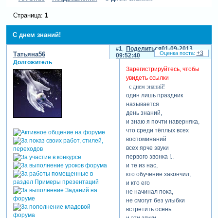
Страница:
1
С днем знаний!
1
Поделиться
01-09-2013
+3
Татьяна56
09:52:40
Долгожитель
Зарегистрируйтесь, чтобы
увидеть ссылки
с днем знаний!
один лишь праздник
называется
день знаний,
и знаю я почти наверняка,
что среди тёплых всех
воспоминаний
всех ярче звуки
первого звонка !..
и те из нас,
кто обучение закончил,
и кто его
не начинал пока,
не смогут без улыбки
встретить осень