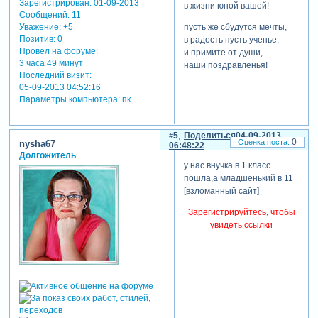
Зарегистрирован
: 01-09-2013
в жизни юной вашей!
Сообщений:
11
пусть же сбудутся мечты,
Уважение:
+5
Позитив:
0
в радость пусть ученье,
Провел на форуме:
и примите от души,
3 часа 49 минут
наши поздравленья!
Последний визит:
05-09-2013 04:52:16
Параметры компьютера:
пк
5
Поделиться
04-09-2013
0
nysha67
06:48:22
Долгожитель
у нас внучка в 1 класс
пошла,а младшенький в 11
[взломанный сайт]
Зарегистрируйтесь, чтобы
увидеть ссылки