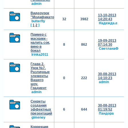
admin
Видеоурок
13-10-2013
"Модификатор"
32
3982
14:20:43
butterfly
Надежда.е
[
1
2
]
Пример с
масками -
19-09-2013
налить сок,
8
862
07:14:30
вино в
СветланаФ
бокал
Irinka2011
Глава 2.
Урок №7.
Различные
30-08-2013
элементы
0
222
14:10:23
Вашего
admin
шоу.
Градиент
admin
Секреты
создания
30-08-2013
эффектных
6
644
01:19:52
презентаций
Пандора
gimeney
Коррекция