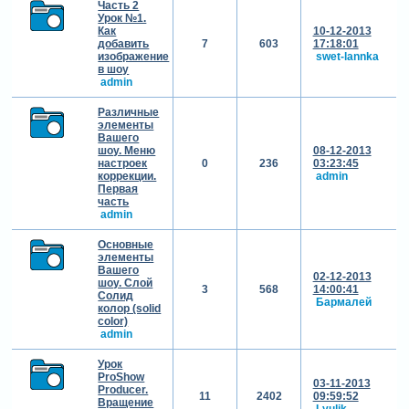
Часть 2
Урок №1.
Как
10-12-2013
добавить
7
603
17:18:01
изображение
swet-lannka
в шоу
admin
Различные
элементы
Вашего
шоу. Меню
08-12-2013
настроек
0
236
03:23:45
коррекции.
admin
Первая
часть
admin
Основные
элементы
Вашего
02-12-2013
шоу. Слой
3
568
14:00:41
Солид
Бармалей
колор (solid
color)
admin
Урок
ProShow
03-11-2013
Producer.
11
2402
09:59:52
Вращение
Lyulik