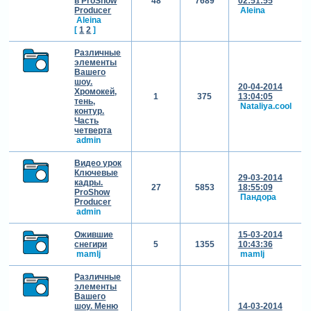
в ProShow
48
7689
02:51:55
Producer
Aleina
Aleina
[
1
2
]
Различные
элементы
Вашего
шоу.
20-04-2014
Хромокей,
1
375
13:04:05
тень,
Nataliya.cool
контур.
Часть
четверта
admin
Видео урок
Ключевые
29-03-2014
кадры.
27
5853
18:55:09
ProShow
Пандора
Producer
admin
Ожившие
15-03-2014
снегири
5
1355
10:43:36
mamlj
mamlj
Различные
элементы
Вашего
шоу. Меню
14-03-2014