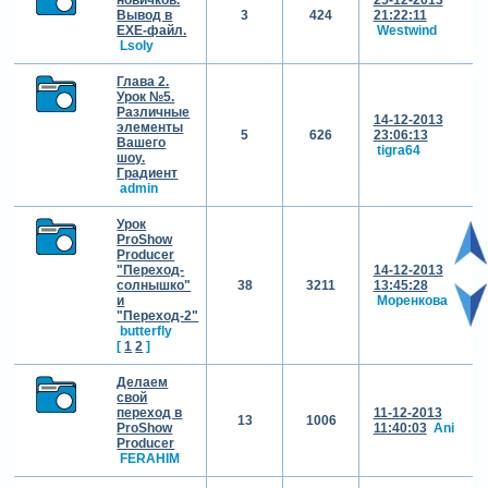
Вывод в
3
424
21:22:11
ЕХЕ-файл.
Westwind
Lsoly
Глава 2.
Урок №5.
Различные
14-12-2013
элементы
5
626
23:06:13
Вашего
tigra64
шоу.
Градиент
admin
Урок
ProShow
Producer
"Переход-
14-12-2013
солнышко"
38
3211
13:45:28
и
Моренкова
"Переход-2"
butterfly
[
1
2
]
Делаем
свой
переход в
11-12-2013
13
1006
ProShow
11:40:03
Ani
Producer
FERAHIM