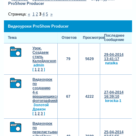
ProShow Producer
Страница:
«
1
2
3
4
5
»
Видеоуроки ProShow Producer
Последнее
Тема
Ответов
Просмотров
сообщение
Урок.
Создаем
29-04-2014
стиль
79
5629
13:41:17
Калейдоскоп
natalka
admin
[
1
2
3
]
Видеоурок
по
созданию
4-х
27-04-2014
вращающихся
67
4222
16:39:10
фотографияй
lorocka-1
Золотой
Дракон
[
1
2
3
]
Видеоурок
по
перелистыванию
25-04-2014