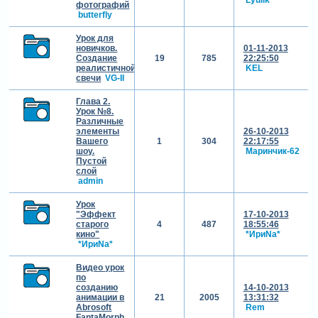
фотографий
butterfly
Урок для
новичков.
01-11-2013
Создание
19
785
22:25:50
реалистичной
KEL
свечи
VG-II
Глава 2.
Урок №8.
Различные
элементы
26-10-2013
Вашего
1
304
22:17:55
шоу.
Маринчик-62
Пустой
слой
admin
Урок
"Эффект
17-10-2013
старого
4
487
18:55:46
кино"
*ИриNа*
*ИриNа*
Видео урок
по
созданию
14-10-2013
анимации в
21
2005
13:31:32
Abrosoft
Rem
FantaMorph