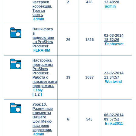
настроек
2
428
12:48:28
коррекции.
admin
Третья
часть
admin
Ваши фото
в
02-03-2014
видеоклипе
26
1826
18:52:26
- в ProShow
Pashacvet
Producer
FERAHIM
Настройка
программы
ProShow
Producer.
22-02-2014
Работа с
39
3087
13:34:57
параметрами
Westwind
программы.
Lsoly
[
1
2
]
Урок 10.
Различные
элементы
06-02-2014
Вашего
6
543
09:57:52
шоу. Меню
Irinka2011
настроек
коррекции.
admin