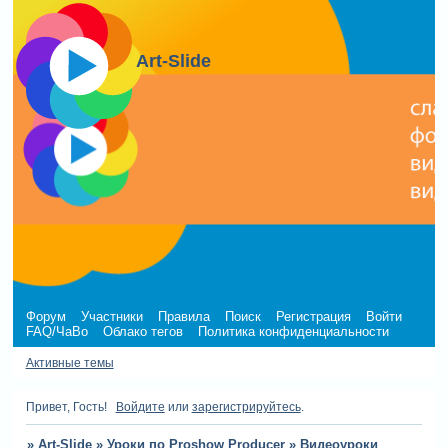
Art-Slide
Форум
Участники
Правила
Поиск
Регистрация
Войти
FAQ/ЧаВо
Облако тегов
Политика конфиденциальности
Активные темы
Привет, Гость!
Войдите
или
зарегистрируйтесь
.
»
Art-Slide
»
Уроки по Proshow Producer
»
Видеоуроки