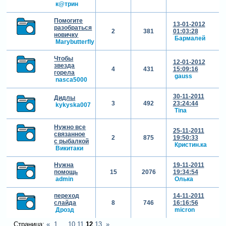
к@трин
Помогите
13-01-2012
разобраться
2
381
01:03:28
новичку
Бармалей
Marybutterfly
Чтобы
12-01-2012
звезда
4
431
15:09:16
горела
gauss
nasca5000
30-11-2011
Дидлы
3
492
23:24:44
kykyska007
Tina
Нужно все
25-11-2011
связанное
2
875
19:50:33
с рыбалкой
Кристин.ка
Викитаки
Нужна
19-11-2011
помощь
15
2076
19:34:54
admin
Олька
переход
14-11-2011
слайда
8
746
16:16:56
Дрозд
micron
Страница:
«
1
…
10
11
12
13
»