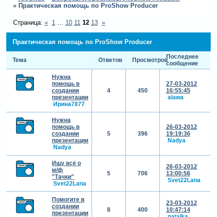
»
Практическая помощь по ProShow Producer
Страница:
«
1
…
10
11
12
13
»
Практическая помощь по ProShow Producer
Последнее
Тема
Ответов
Просмотров
сообщение
Нужна
помощь в
27-03-2012
создании
4
450
16:55:45
презентации
alawa
Ирина7877
Нужна
помощь в
26-03-2012
создании
5
396
19:19:36
презентации
Nadya
Nadya
Ищу всё о
26-03-2012
м/ф
5
706
13:00:56
"Тачки"
Svet22Lana
Svet22Lana
Помогите в
23-03-2012
создании
8
400
10:47:14
презентации
natalka