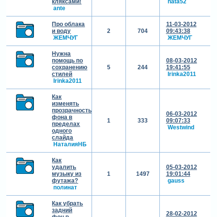
кляксами!
nata52
ante
Про облака
11-03-2012
и воду
2
704
09:43:38
ЖЕМЧУГ
ЖЕМЧУГ
Нужна
помощь по
08-03-2012
сохранению
5
244
19:41:55
стилей
Irinka2011
Irinka2011
Как
изменять
прозрачность
06-03-2012
фона в
1
333
09:07:33
пределах
Westwind
одного
слайда
НаталияНБ
Как
удалить
05-03-2012
музыку из
1
1497
19:01:44
футажа?
gauss
полинат
Как убрать
задний
28-02-2012
фон в