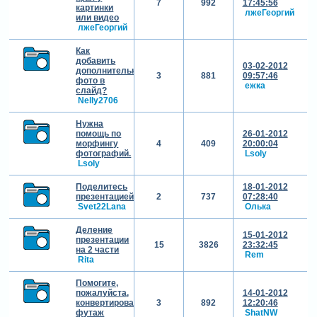
7
992
17:45:56
картинки
лжеГеоргий
или видео
лжеГеоргий
Как
добавить
03-02-2012
дополнительные
3
881
09:57:46
фото в
ежка
слайд?
Nelly2706
Нужна
помощь по
26-01-2012
морфингу
4
409
20:00:04
фотографий.
Lsoly
Lsoly
Поделитесь
18-01-2012
презентацией
2
737
07:28:40
Svet22Lana
Олька
Деление
15-01-2012
презентации
15
3826
23:32:45
на 2 части
Rem
Rita
Помогите,
пожалуйста,
14-01-2012
конвертировать
3
892
12:20:46
футаж
ShatNW