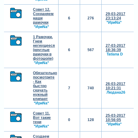
Совет 12.
Сохраняем
29-03-2017
наши
6
276
23:13:24
рамочки
*ИриNа*
*ИриNа*
1 Рамочки.
Гнем
негнущееся
27-03-2017
(круглые
6
567
18:36:39
рамочки в
Tatiana D
фотошопе)
*ИриNа*
Обязательно
посмотрите
- Как
26-03-2017
быстро
7
740
10:21:31
скачать
Людана26
нужный
клипарт
*ИриNа*
Совет 11.
25-03-2017
Вот такие
0
128
10:56:05
тени
*ИриNа*
*ИриNа*
Создаем