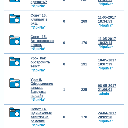
сделать?
*ИриNа*
*ИриNа*
Совет 16.
11-05-2017
Клипарт в
0
269
18:34:53
ряд.
*ИриNа*
*ИриNа*
Совет 15.
11-05-2017
Автоналожение
0
170
18:32:14
слоев.
*ИриNа*
*ИриNа*
Урок. Как
10-05-2017
обстрочить
0
191
18:07:39
текст
*ИриNа*
*ИриNа*
Урок 9.
Оформление
08-05-2017
заказа.
1
225
21:06:01
Загрузка
admin
на сайт
*ИриNа*
Совет 14.
Одинаковые
24-04-2017
завитки на
0
178
20:09:58
рамочке
*ИриNа*
*ИриNа*