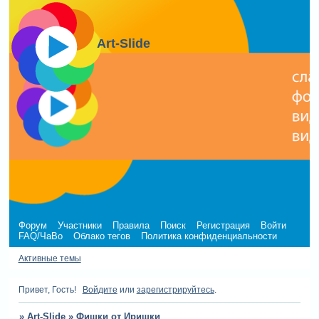
Art-Slide
Форум
Участники
Правила
Поиск
Регистрация
Войти
FAQ/ЧаВо
Облако тегов
Политика конфиденциальности
Активные темы
Привет, Гость!
Войдите
или
зарегистрируйтесь
.
»
Art-Slide
»
Фишки от Иришки