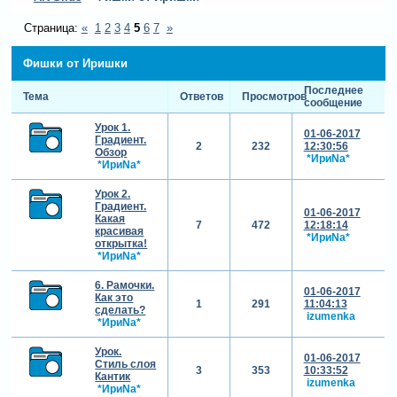
Страница:
«
1
2
3
4
5
6
7
»
Фишки от Иришки
Последнее
Тема
Ответов
Просмотров
сообщение
Урок 1.
01-06-2017
Градиент.
2
232
12:30:56
Обзор
*ИриNа*
*ИриNа*
Урок 2.
Градиент.
01-06-2017
Какая
7
472
12:18:14
красивая
*ИриNа*
открытка!
*ИриNа*
6. Рамочки.
01-06-2017
Как это
1
291
11:04:13
сделать?
izumenka
*ИриNа*
Урок.
01-06-2017
Стиль слоя
3
353
10:33:52
Кантик
izumenka
*ИриNа*