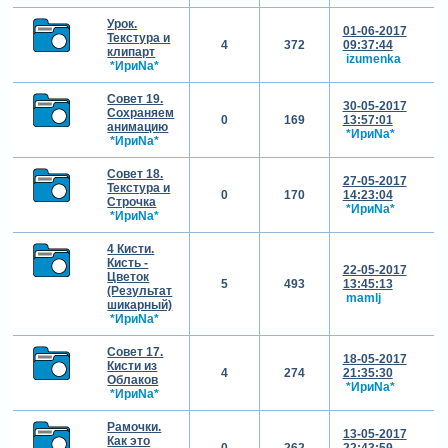
Урок.
01-06-2017
Текстура и
4
372
09:37:44
клипарт
izumenka
*ИриNа*
Совет 19.
30-05-2017
Сохраняем
0
169
13:57:01
анимацию
*ИриNа*
*ИриNа*
Совет 18.
27-05-2017
Текстура и
0
170
14:23:04
Строчка
*ИриNа*
*ИриNа*
4 Кисти.
Кисть -
22-05-2017
Цветок
5
493
13:45:13
(Результат
mamlj
шикарный)
*ИриNа*
Совет 17.
18-05-2017
Кисти из
4
274
21:35:30
Облаков
*ИриNа*
*ИриNа*
Рамочки.
13-05-2017
Как это
0
262
22:43:59