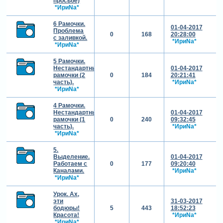
просьбе)
*ИриNа*
6 Рамочки.
01-04-2017
Проблема
0
168
20:28:00
с заливкой.
*ИриNа*
*ИриNа*
5 Рамочки.
Нестандартные
01-04-2017
рамочки (2
0
184
20:21:41
часть).
*ИриNа*
*ИриNа*
4 Рамочки.
Нестандартные
01-04-2017
рамочки (1
0
240
09:32:45
часть).
*ИриNа*
*ИриNа*
5.
Выделение.
01-04-2017
Работаем с
0
177
09:20:40
Каналами.
*ИриNа*
*ИриNа*
Урок. Ах,
эти
31-03-2017
бодюры!
5
443
18:52:23
Красота!
*ИриNа*
*ИриNа*