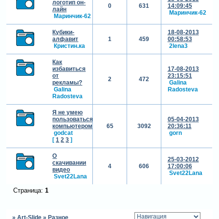
логотип он-
0
631
14:09:45
лайн
Маринчик-62
Маринчик-62
Кубики-
18-08-2013
алфавит
1
459
00:58:53
Кристин.ка
2lena3
Как
избавиться
17-08-2013
от
23:15:51
2
472
рекламы?
Galina
Galina
Radosteva
Radosteva
Я не умею
пользоваться
05-04-2013
компьютером
65
3092
20:36:11
godcat
gorn
[
1
2
3
]
О
25-03-2012
скачивании
4
606
17:00:06
видео
Svet22Lana
Svet22Lana
Страница:
1
»
Art-Slide
»
Разное