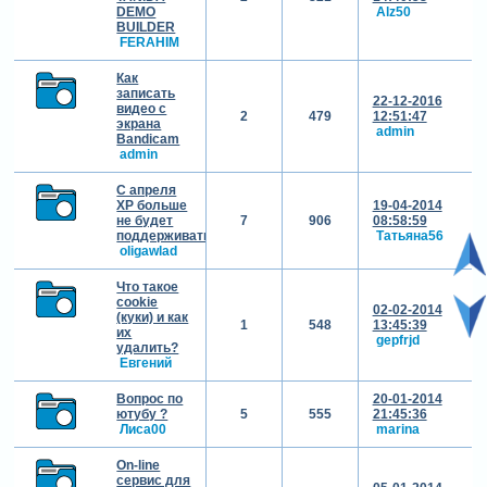
DEMO
Alz50
BUILDER
FERAHIM
Как
записать
22-12-2016
видео с
2
479
12:51:47
экрана
admin
Bandicam
admin
С апреля
ХР больше
19-04-2014
не будет
7
906
08:58:59
поддерживаться
Татьяна56
oligawlad
Что такое
cookie
02-02-2014
(куки) и как
1
548
13:45:39
их
gepfrjd
удалить?
Евгений
Вопрос по
20-01-2014
ютубу ?
5
555
21:45:36
Лиса00
marina
On-line
сервис для