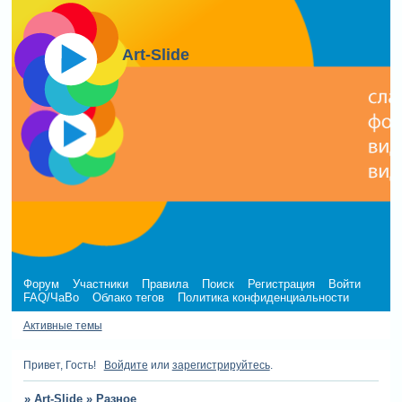
Art-Slide
Форум
Участники
Правила
Поиск
Регистрация
Войти
FAQ/ЧаВо
Облако тегов
Политика конфиденциальности
Активные темы
Привет, Гость!
Войдите
или
зарегистрируйтесь
.
»
Art-Slide
»
Разное