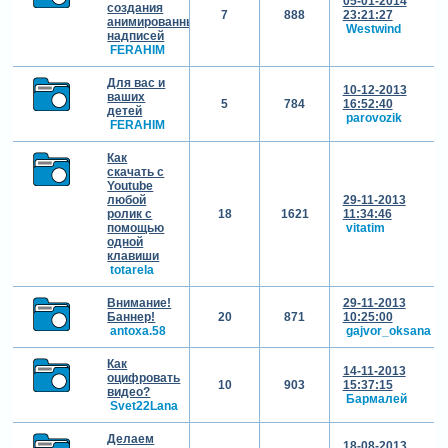
05-01-2014
создания
7
888
23:21:27
анимированных
Westwind
надписей
FERAHIM
Для вас и
10-12-2013
ваших
5
784
16:52:40
детей
parovozik
FERAHIM
Как
скачать с
Youtube
любой
29-11-2013
ролик с
18
1621
11:34:46
помощью
vitatim
одной
клавиши
totarela
Внимание!
29-11-2013
Баннер!
20
871
10:25:00
antoxa.58
gajvor_oksana
Как
14-11-2013
оцифровать
10
903
15:37:15
видео?
Бармалей
Svet22Lana
Делаем
18-08-2013