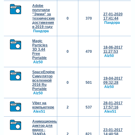
Adobe
получили
"Эмми" за
27-01-2020
технические
0
370
17:41:44
достижения
Пандора
в 2019 году
Пандора
Magic
Particles
18-06-2017
3D 3.44
0
470
11:27:53
Free
Alz50
Portable
Alz50
SpaceEngine
Симулятор
19-04-2017
вселенной
0
501
09:32:28
2016 Ru
Alz50
Portable
Alz50
Viber на
28-01-2017
компьютере
2
537
17:57:16
Alex51
Alex51
Анимационный
диктор для
видео -
23-01-2017
TANIDA
2
821
14:40:58