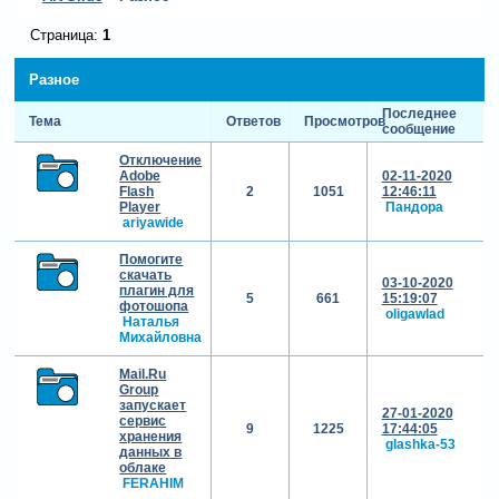
Страница:
1
Разное
Последнее
Тема
Ответов
Просмотров
сообщение
Отключение
Adobe
02-11-2020
Flash
2
1051
12:46:11
Player
Пандора
ariyawide
Помогите
скачать
03-10-2020
плагин для
5
661
15:19:07
фотошопа
oligawlad
Наталья
Михайловна
Mail.Ru
Group
запускает
27-01-2020
сервис
9
1225
17:44:05
хранения
glashka-53
данных в
облаке
FERAHIM