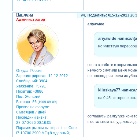
17-04-2023 10:29:27
Пандора
4
Поделиться
15-12-2013 20:
Администратор
ariyawide
ariyawide написал(а
но чувствую перебор
снега в работе в нормально
немного смутили меня момен
Откуда:
Россия
не новогодняя. если их убра
Зарегистрирован
: 12-12-2012
Сообщений:
3904
Уважение:
+5791
klinskaya77 написал
Позитив:
+3886
Пол:
Женский
на 0,45 в стороне ост
Возраст:
56
[1969-09-09]
Провел на форуме:
6 месяцев 7 дней
соглашусь. рамку уже хочетс
Последний визит:
в остальном всё удалось сд
27-07-2026 00:16:05
Параметры компьютера:
Intel Core
i7-10700 2900 МГц 8-ядерный;