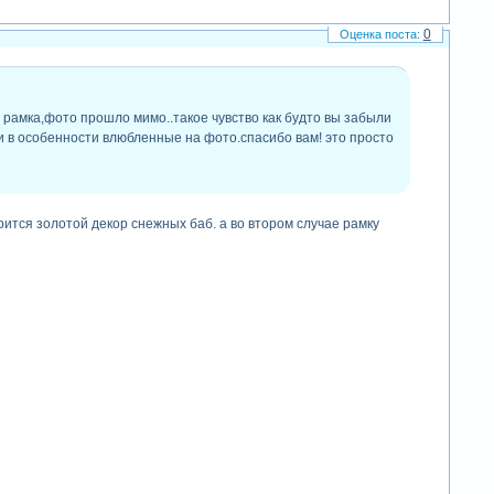
0
 рамка,фото прошло мимо..такое чувство как будто вы забыли
и,и в особенности влюбленные на фото.спасибо вам! это просто
рится золотой декор снежных баб. а во втором случае рамку