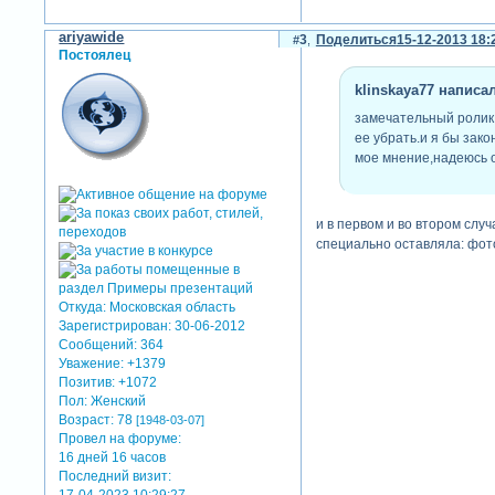
ariyawide
3
Поделиться
15-12-2013 18:
Постоялец
klinskaya77 написал
замечательный ролик,
ее убрать.и я бы зако
мое мнение,надеюсь о
и в первом и во втором слу
специально оставляла: фото
Откуда:
Московская область
Зарегистрирован
: 30-06-2012
Сообщений:
364
Уважение:
+1379
Позитив:
+1072
Пол:
Женский
Возраст:
78
[1948-03-07]
Провел на форуме:
16 дней 16 часов
Последний визит: