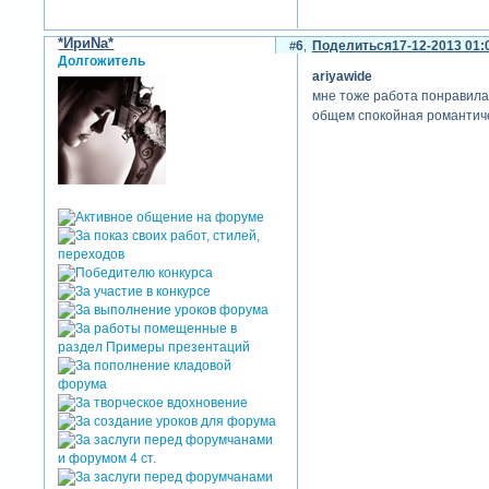
*ИриNа*
6
Поделиться
17-12-2013 01:
Долгожитель
ariyawide
мне тоже работа понравилас
общем спокойная романтичес