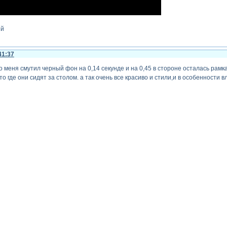
ий
41:37
 меня смутил черный фон на 0,14 секунде и на 0,45 в стороне осталась рамка
то где они сидят за столом. а так очень все красиво и стили,и в особенност