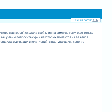
+16
имере мастеров", сделала свой клип на зимнюю тему. еще только
ла бы у лены попросить скрин некоторых моментов из ее клипа
еборщила. жду ваших впечатлений. с наступающим, дорогие