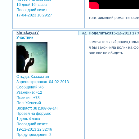
16 дней 16 часов
Последний визит:
17-04-2023 10:29:27
теги: зиммний,романтическ
klinskaya77
2
Поделиться
15-12-2013 17:
Участник
замечательный ролик,только
я бы закончила ролик на фо
оно вас не обидеть.
Откуда:
Казахстан
Зарегистрирован
: 04-02-2013
Сообщений:
46
Уважение:
+12
Позитив:
+73
Пол:
Женский
Возраст:
38
[1987-09-14]
Провел на форуме:
1 день 4 часа
Последний визит:
19-12-2013 22:32:46
Предупреждения:
2