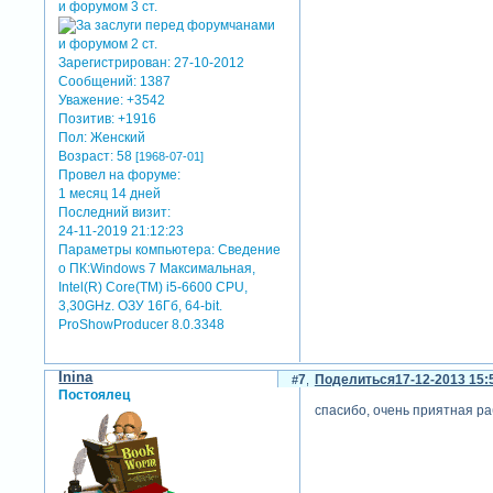
Зарегистрирован
: 27-10-2012
Сообщений:
1387
Уважение:
+3542
Позитив:
+1916
Пол:
Женский
Возраст:
58
[1968-07-01]
Провел на форуме:
1 месяц 14 дней
Последний визит:
24-11-2019 21:12:23
Параметры компьютера:
Сведение
о ПК:Windows 7 Максимальная,
Intel(R) Core(TM) i5-6600 CPU,
3,30GHz. ОЗУ 16Гб, 64-bit.
ProShowProducer 8.0.3348
Inina
7
Поделиться
17-12-2013 15:
Постоялец
спасибо, очень приятная ра