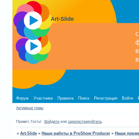
Art-Slide
Форум
Участники
Правила
Поиск
Регистрация
Войти
Активные темы
Привет, Гость!
Войдите
или
зарегистрируйтесь
.
»
Art-Slide
»
Наши работы в ProShow Producer
»
Наши презе