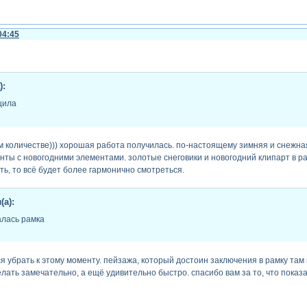
04:45
):
щила
м количестве))) хорошая работа получилась. по-настоящему зимняя и снежная
ты с новогодними элементами. золотые снеговики и новогодний клипарт в раб
ть, то всё будет более гармонично смотреться.
(а):
алась рамка
я убрать к этому моменту. пейзажа, который достоин заключения в рамку там 
елать замечательно, а ещё удивительно быстро. спасибо вам за то, что показ