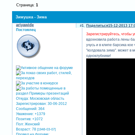
Страница:
1
Зимушка - Зима
ariyawide
1
Поделиться
15-12-2013 17:
Постоялец
Зарегистрируйтесь, чтобы у
вдохновила работа лены бар
учусь и в клипе барсика кое
"колдовала зима". может в 
одноклубники!
Откуда:
Московская область
Зарегистрирован
: 30-06-2012
Сообщений:
364
Уважение:
+1379
Позитив:
+1072
Пол:
Женский
Возраст:
78
[1948-03-07]
Провел на форуме: