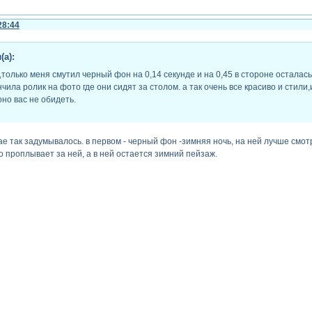
28:44
(а):
только меня смутил черный фон на 0,14 секунде и на 0,45 в стороне осталась
нчила ролик на фото где они сидят за столом. а так очень все красиво и стил
но вас не обидеть.
чае так задумывалось. в первом - черный фон -зимняя ночь, на ней лучше смот
 проплывает за ней, а в ней остается зимний пейзаж.