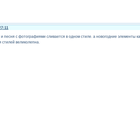
27:11
 и песня с фотографиями сливается в одном стиле. а новогодние элементы ка
 стилей великолепна.