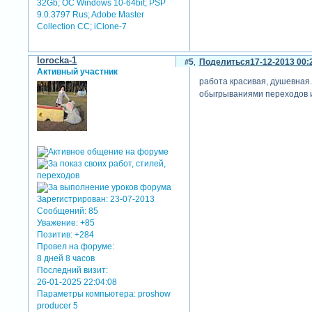
32Gb; ОС Windows 10-64bit; PSP
9.0.3797 Rus; Adobe Master
Collection СС; iClone-7
lorocka-1
5
Поделиться
17-12-2013 00:
Активный участник
работа красивая, душевная.
обыгрываниями переходов и
Зарегистрирован
: 23-07-2013
Сообщений:
85
Уважение:
+85
Позитив:
+284
Провел на форуме:
8 дней 8 часов
Последний визит:
26-01-2025 22:04:08
Параметры компьютера:
proshow
producer 5