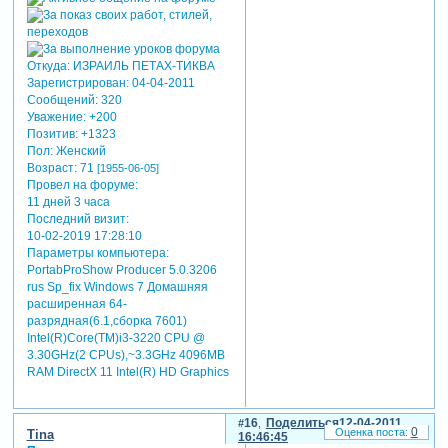
Откуда:
ИЗРАИЛЬ ПЕТАХ-ТИКВА
Зарегистрирован
: 04-04-2011
Сообщений:
320
Уважение:
+200
Позитив:
+1323
Пол:
Женский
Возраст:
71
[1955-06-05]
Провел на форуме:
11 дней 3 часа
Последний визит:
10-02-2019 17:28:10
Параметры компьютера:
PortabProShow Producer 5.0.3206
rus Sp_fix Windows 7 Домашняя
расширенная 64-
разрядная(6.1,сборка 7601)
Intel(R)Core(TM)i3-3220 CPU @
3.30GHz(2 CPUs),~3.3GHz 4096MB
RAM DirectX 11 Intel(R) HD Graphics
16
Поделиться
12-04-2011
0
Tina
16:46:45