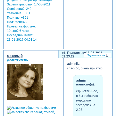
Зарегистрирован
: 17-03-2011
Сообщений:
249
Уважение:
+331
Позитив:
+391
Пол:
Женский
Провел на форуме:
10 дней 6 часов
Последний визит:
23-01-2017 04:01:14
4
Поделиться
18-03-2011
0
максим@
02:23:22
Долгожитель
admin
lia
спасибо, очень приятно
admin
написал(а):
единственное,
я бы добавила
мерцание
звездочек на
2.03,