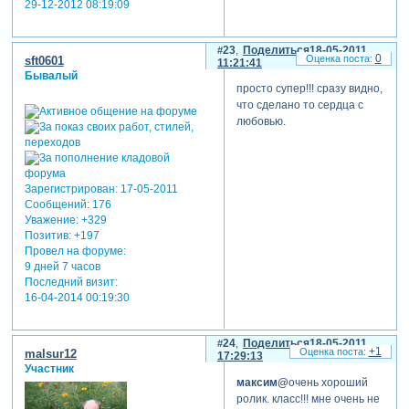
29-12-2012 08:19:09
23
Поделиться
18-05-2011
0
sft0601
11:21:41
Бывалый
просто супер!!! сразу видно,
что сделано то сердца с
любовью.
Зарегистрирован
: 17-05-2011
Сообщений:
176
Уважение:
+329
Позитив:
+197
Провел на форуме:
9 дней 7 часов
Последний визит:
16-04-2014 00:19:30
24
Поделиться
18-05-2011
+1
malsur12
17:29:13
Участник
максим@
очень хороший
ролик. класс!!! мне очень не