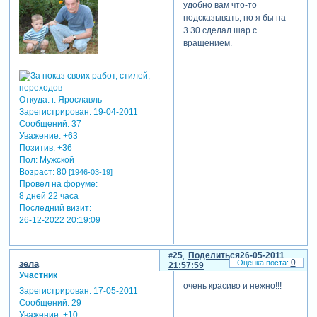
удобно вам что-то
подсказывать, но я бы на
3.30 сделал шар с
вращением.
Откуда:
г. Ярославль
Зарегистрирован
: 19-04-2011
Сообщений:
37
Уважение:
+63
Позитив:
+36
Пол:
Мужской
Возраст:
80
[1946-03-19]
Провел на форуме:
8 дней 22 часа
Последний визит:
26-12-2022 20:19:09
25
Поделиться
26-05-2011
0
зела
21:57:59
Участник
очень красиво и нежно!!!
Зарегистрирован
: 17-05-2011
Сообщений:
29
Уважение:
+10