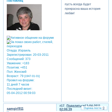
Постоялец
пусть всегда будет
прекрасна ваша история
любви!
Откуда:
Израиль
Зарегистрирован
: 20-03-2011
Сообщений:
373
Уважение:
+183
Позитив:
+451
Пол:
Женский
Возраст:
79
[1947-01-01]
Провел на форуме:
11 дней 7 часов
Последний визит:
05-04-2012 00:59:03
17
Поделиться
13-04-2011
0
samgirl911
02:06:39