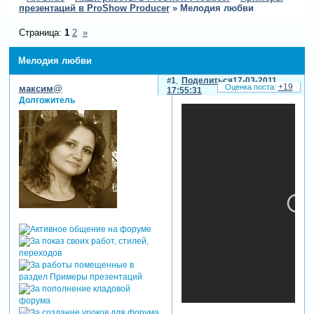
презентаций в ProShow Producer
»
Мелодия любви
Страница:
1
2
»
Мелодия любви
1
Поделиться
17-03-2011
+19
максим@
17:55:31
Долгожитель