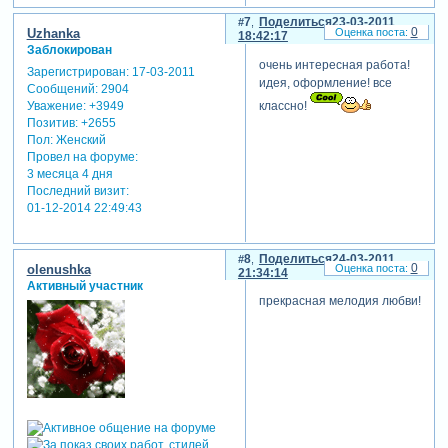
7
Поделиться
23-03-2011
0
Uzhanka
18:42:17
Заблокирован
очень интересная работа!
Зарегистрирован
: 17-03-2011
идея, оформление! все
Сообщений:
2904
классно!
Уважение:
+3949
Позитив:
+2655
Пол:
Женский
Провел на форуме:
3 месяца 4 дня
Последний визит:
01-12-2014 22:49:43
8
Поделиться
24-03-2011
0
olenushka
21:34:14
Активный участник
прекрасная мелодия любви!