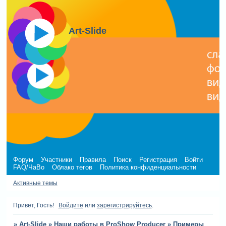
Art-Slide
Форум
Участники
Правила
Поиск
Регистрация
Войти
FAQ/ЧаВо
Облако тегов
Политика конфиденциальности
Активные темы
Привет, Гость!
Войдите
или
зарегистрируйтесь
.
»
Art-Slide
»
Наши работы в ProShow Producer
»
Примеры