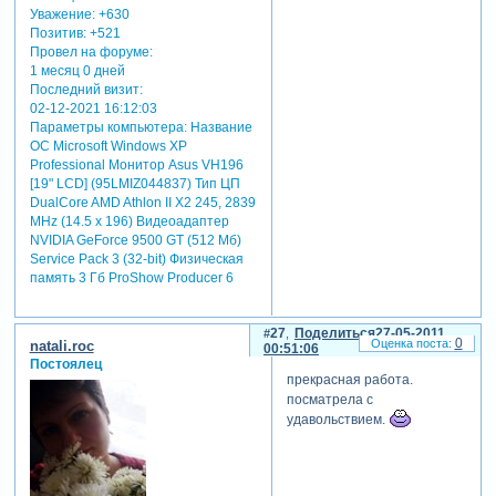
Уважение:
+630
Позитив:
+521
Провел на форуме:
1 месяц 0 дней
Последний визит:
02-12-2021 16:12:03
Параметры компьютера:
Название
ОС Microsoft Windows XP
Professional Монитор Asus VH196
[19" LCD] (95LMIZ044837) Тип ЦП
DualCore AMD Athlon II X2 245, 2839
MHz (14.5 x 196) Видеоадаптер
NVIDIA GeForce 9500 GT (512 Мб)
Service Pack 3 (32-bit) Физическая
память 3 Гб ProShow Producer 6
27
Поделиться
27-05-2011
0
natali.roc
00:51:06
Постоялец
прекрасная работа.
посматрела с
удавольствием.