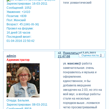
теги: романтический
Зарегистрирован
: 16-03-2011
Сообщений:
1052
Уважение:
+1410
Позитив:
+839
Пол:
Женский
Возраст:
45
[1981-05-30]
Провел на форуме:
16 дней 16 часов
Последний визит:
01-04-2016 22:50:42
2
Поделиться
17-03-2011
0
admin
21:47:08
Администратор
ув.
максим@
работа
замечательная. очень
понравилось и музыка и
оформление.
единственное, я бы
добавила мерцание
звездочек на 2.03, но это на
мой вкус. а вообще работы
стали на несколько
Откуда:
Бельгия.
порядков выше...появился
Зарегистрирован
: 08-03-2011
четко просматриваемый
Сообщений:
8919