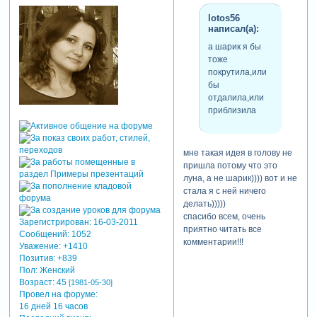
lotos56
написал(а):
а шарик я бы
тоже
покрутила,или
бы
отдалила,или
приблизила
мне такая идея в голову не
пришла потому что это
луна, а не шарик)))) вот и не
стала я с ней ничего
делать)))))
спасибо всем, очень
Зарегистрирован
: 16-03-2011
приятно читать все
Сообщений:
1052
комментарии!!!
Уважение:
+1410
Позитив:
+839
Пол:
Женский
Возраст:
45
[1981-05-30]
Провел на форуме:
16 дней 16 часов