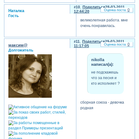
10
Поделиться
28-03-2011
0
Наталка
12:44:20
Гость
великолепная работа. мне
очень понравилась.
11
Поделиться
29-03-2011
0
максим@
11:17:05
Долгожитель
nikolla
написал(а):
не подскажешь
что за песня и
кто исполняет ?
сборная союза - девочка
родная