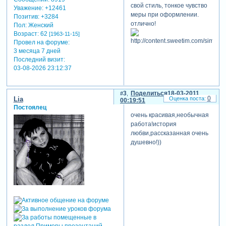
свой стиль, тонкое чувство
Уважение:
+12461
меры при оформлении.
Позитив:
+3284
отлично!
Пол:
Женский
Возраст:
62
[1963-11-15]
Провел на форуме:
3 месяца 7 дней
Последний визит:
03-08-2026 23:12:37
3
Поделиться
18-03-2011
0
Lia
00:19:51
Постоялец
очень красивая,необычная
работа!история
любви,рассказанная очень
душевно!))