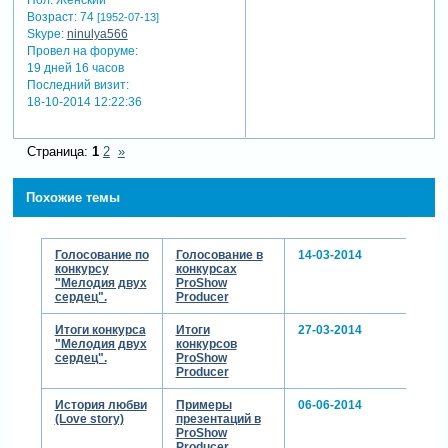
Пол:
Женский
Возраст:
74
[1952-07-13]
Skype:
ninulya566
Провел на форуме:
19 дней 16 часов
Последний визит:
18-10-2014 12:22:36
Страница:
1
2
»
Похожие темы
Голосование по
Голосование в
14-03-2014
конкурсу
конкурсах
"Мелодия двух
ProShow
сердец".
Producer
Итоги конкурса
Итоги
27-03-2014
"Мелодия двух
конкурсов
сердец".
ProShow
Producer
История любви
Примеры
06-06-2014
(Love story)
презентаций в
ProShow
Producer