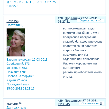
@2.16GHz 2.16 ГГц, 1.87ГБ OЗУ PS
5.0.3222
28
Поделиться
27-05-2011
+1
Lotos56
08:27:11
Постоялец
вот посмотришь такую
работу,и целый день будет
прекрасное настроение!
спасибо большое!мне очень
нравятся ваши работы!а
шарик я бы тоже
покрутила,или бы
отдалила,или приблизила
Зарегистрирован
: 19-03-2011
бы,чем и хорошо,что мы
Сообщений:
373
Уважение:
+532
выставляем
Позитив:
+786
работы.приобретаем много
Провел на форуме:
опыта.
7 дней 22 часа
Последний визит:
15-05-2012 21:21:17
29
Поделиться
27-05-2011
0
максим@
11:33:45
Долгожитель