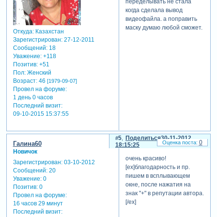
переделывать не стала
когда сделала вывод
видеофайла. а поправить
маску думаю любой сможет.
Откуда:
Казахстан
Зарегистрирован
: 27-12-2011
Сообщений:
18
Уважение:
+118
Позитив:
+51
Пол:
Женский
Возраст:
46
[1979-09-07]
Провел на форуме:
1 день 0 часов
Последний визит:
09-10-2015 15:37:55
5
Поделиться
30-11-2012
0
Галина60
18:15:25
Новичок
очень красиво!
Зарегистрирован
: 03-10-2012
[ex]благодарность и пр.
Сообщений:
20
пишем в всплывающем
Уважение:
0
окне, после нажатия на
Позитив:
0
знак "+" в репутации автора.
Провел на форуме:
[/ex]
16 часов 29 минут
Последний визит: