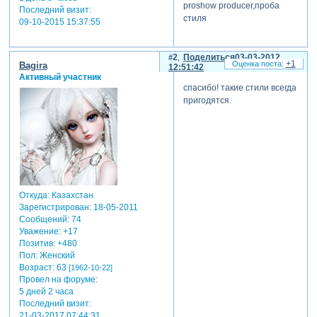
proshow producer,проба
Последний визит:
стиля
09-10-2015 15:37:55
2
Поделиться
03-03-2012
+1
Bagira
12:51:42
Активный участник
спасибо! такие стили всегда
пригодятся.
Откуда:
Казахстан
Зарегистрирован
: 18-05-2011
Сообщений:
74
Уважение:
+17
Позитив:
+480
Пол:
Женский
Возраст:
63
[1962-10-22]
Провел на форуме:
5 дней 2 часа
Последний визит:
21-03-2017 07:44:31