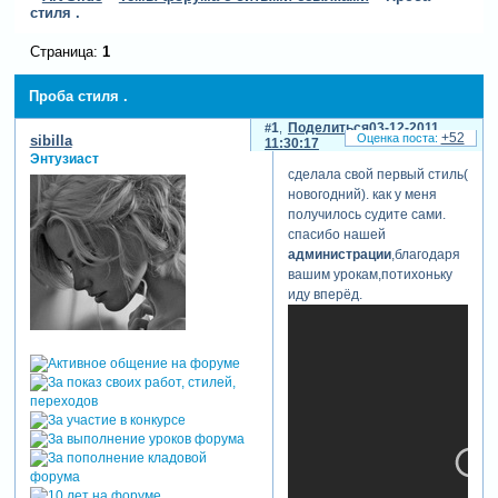
стиля .
Страница:
1
Проба стиля .
1
Поделиться
03-12-2011
+52
sibilla
11:30:17
Энтузиаст
сделала свой первый стиль(
новогодний). как у меня
получилось судите сами.
спасибо нашей
администрации
,благодаря
вашим урокам,потихоньку
иду вперёд.