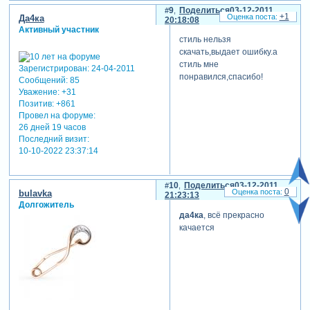
9
Поделиться
03-12-2011
+1
Да4ка
20:18:08
Активный участник
стиль нельзя
скачать,выдает ошибку.а
стиль мне
Зарегистрирован
: 24-04-2011
понравился,спасибо!
Сообщений:
85
Уважение:
+31
Позитив:
+861
Провел на форуме:
26 дней 19 часов
Последний визит:
10-10-2022 23:37:14
10
Поделиться
03-12-2011
0
bulavka
21:23:13
Долгожитель
да4ка
, всё прекрасно
качается