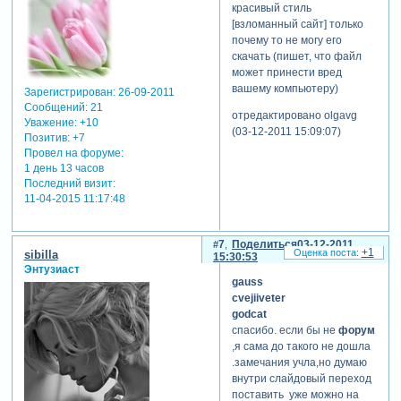
красивый стиль
[взломанный сайт] только
почему то не могу его
скачать (пишет, что файл
может принести вред
вашему компьютеру)
Зарегистрирован
: 26-09-2011
Сообщений:
21
отредактировано olgavg
Уважение:
+10
(03-12-2011 15:09:07)
Позитив:
+7
Провел на форуме:
1 день 13 часов
Последний визит:
11-04-2015 11:17:48
7
Поделиться
03-12-2011
+1
sibilla
15:30:53
Энтузиаст
gauss
cvejiiveter
godcat
спасибо. если бы не
форум
,я сама до такого не дошла
.замечания учла,но думаю
внутри слайдовый переход
поставить уже можно на