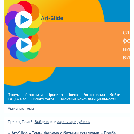
Art-Slide
Форум
Участники
Правила
Поиск
Регистрация
Войти
FAQ/ЧаВо
Облако тегов
Политика конфиденциальности
Активные темы
Привет, Гость!
Войдите
или
зарегистрируйтесь
.
»
Art-Slide
»
Темы форума с битыми ссылками
»
Проба