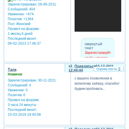
Зарегистрирован
: 26-06-2011
Сообщений:
404
Уважение:
+474
Позитив:
+1364
Пол:
Женский
Провел на форуме:
1 месяц 6 дней
Последний визит:
09-02-2023 17:46:37
свернутый
текст
Зарегистрируйтесь,
чтобы увидеть
ссылки
2
Поделиться
03-12-2011
0
Тала
12:44:44
Новичок
с вашего позволения в
теги: стили, proshow
Зарегистрирован
: 30-11-2011
копилочку заберу, спасибо!
Сообщений:
4
producer,зимние
будем пробовать...
Уважение:
0
стили,новогодние
Позитив:
0
стили,проба стиля
Провел на форуме:
3 часа 24 минуты
Последний визит:
23-03-2019 19:40:08