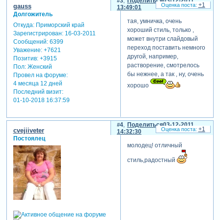
3
Поделиться
03-12-2011
+1
gauss
13:49:01
Долгожитель
тая, умничка, очень
Откуда:
Приморский край
хороший стиль, только ,
Зарегистрирован
: 16-03-2011
может внутри слайдовый
Сообщений:
6399
переход поставить немного
Уважение:
+7621
другой, например,
Позитив:
+3915
растворение, смотрелось
Пол:
Женский
бы нежнее, а так , ну, очень
Провел на форуме:
4 месяца 12 дней
хорошо
Последний визит:
01-10-2018 16:37:59
4
Поделиться
03-12-2011
+1
cvejiiveter
14:32:30
Постоялец
молодец! отличный
стиль,радостный