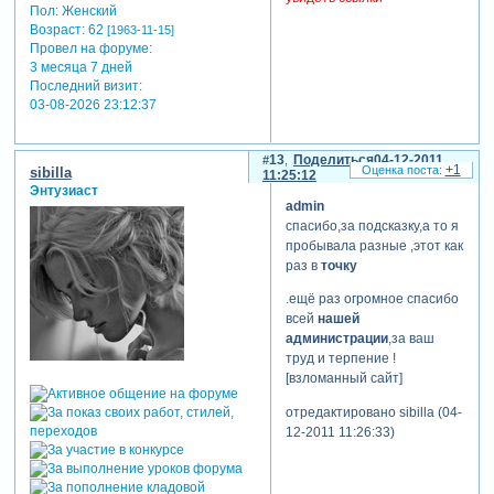
Пол:
Женский
Возраст:
62
[1963-11-15]
Провел на форуме:
3 месяца 7 дней
Последний визит:
03-08-2026 23:12:37
13
Поделиться
04-12-2011
+1
sibilla
11:25:12
Энтузиаст
admin
спасибо,за подсказку,а то я
пробывала разные ,этот как
раз в
точку
.ещё раз огромное спасибо
всей
нашей
администрации
,за ваш
труд и терпение !
[взломанный сайт]
отредактировано sibilla (04-
12-2011 11:26:33)