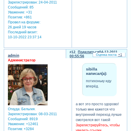
Зарегистрирован
: 24-04-2011
Сообщений:
85
Уважение:
+31
Позитив:
+861
Провел на форуме:
26 дней 19 часов
Последний визит:
10-10-2022 23:37:14
12
Поделиться
04-12-2011
+1
admin
00:55:56
Администратор
sibilla
написал(а):
потихоньку иду
вперёд.
а вот это просто здорово!
Откуда:
Бельгия.
только мне кажется что
Зарегистрирован
: 08-03-2011
внутренний переход лучше
Сообщений:
8919
смотрелся вот такой
Уважение:
+12461
Зарегистрируйтесь, чтобы
Позитив:
+3284
увидеть ссылки