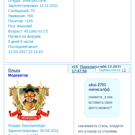
Откуда:
Электросталь
Зарегистрирован
: 11-11-2011
Сообщений:
70
Уважение:
+60
Позитив:
+145
Пол:
Женский
Возраст:
45
[1981-01-27]
Провел на форуме:
9 дней 6 часов
Последний визит:
12-03-2017 12:14:43
15
Поделиться
06-12-2011
+1
Олька
17:47:50
Модератор
oksi-2701
написал(а):
скажите, а как
вставить свои
фото можно?
Откуда:
Екатеринбург
скачиваете стиль, кладете
Зарегистрирован
: 30-04-2011
его в папку со стилями