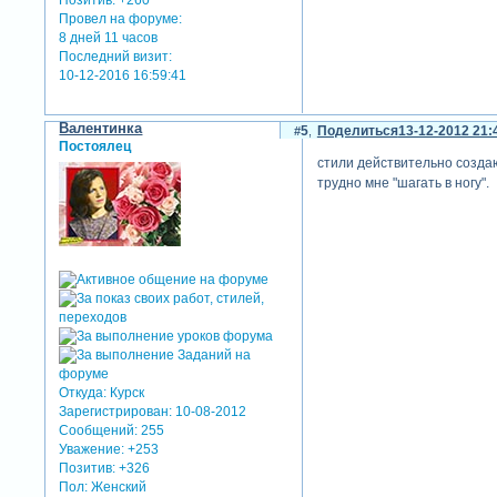
Провел на форуме:
8 дней 11 часов
Последний визит:
10-12-2016 16:59:41
Валентинка
5
Поделиться
13-12-2012 21:
Постоялец
стили действительно создают
трудно мне "шагать в ногу".
все зимние стили одним ар
скрытый текст:
для просмотра скрыто
Откуда:
Курск
Зарегистрирован
: 10-08-2012
Сообщений:
255
Уважение:
+253
Позитив:
+326
Пол:
Женский