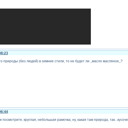
08:23
о природы (без людей) в зимние стили, то не будет ли ,,масло масляное,,?
06:44
ли кому то понравится, то вот.
ми посмотрите, круглая, небольшая рамочка, ну, какая там природа, так...кусо