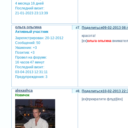
4 месяца 16 дней
Последний визит:
21-01-2023 23:13:39
ольга ольгина
7
Поделиться
09-02-2013 08:
Активный участник
красота!
Зарегистрирован
: 20-12-2012
[ex]
ольга ольгина
внимател
Сообщений:
50
Уважение:
+3
Позитив:
+3
Провел на форуме:
16 часов 47 минут
Последний визит:
03-04-2013 12:31:11
Предупреждения:
3
alexashca
8
Поделиться
10-02-2013 22:
Новичок
[ex]прекратите флуд![/ex]