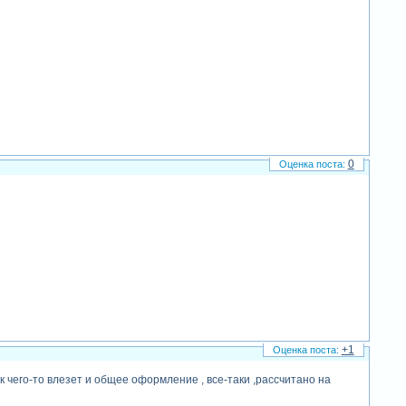
0
+1
чек чего-то влезет и общее оформление , все-таки ,рассчитано на