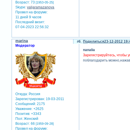
Возраст:
73
[1953-05-25]
Skype:
valjaramazanova
Провел на форуме:
11 дней 9 часов
Последний визит:
07-04-2023 22:56:32
marina
6
Поделиться
23-12-2012 19:
Модератор
nanalia
Зарегистрируйтесь, чтобы у
поблагодарить можно,нажав 
Откуда:
Россия
Зарегистрирован
: 19-03-2011
Сообщений:
2175
Уважение:
+2625
Позитив:
+3343
Пол:
Женский
Возраст:
66
[1959-09-28]
Провел на форуме: