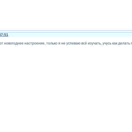
47:51
 новогоднее настроение, только я не успеваю всё изучать, учусь как делать пер
хивом лежат вот здесь.
го текста -
Зарегистрируйтесь, чтобы увидеть ссылки
или
зарегистрируйтесь
.