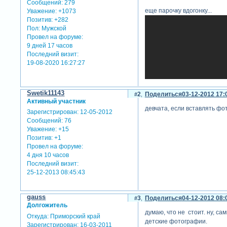
Сообщений:
279
еще парочку вдогонку...
Уважение:
+1073
Позитив:
+282
Пол:
Мужской
Провел на форуме:
9 дней 17 часов
Последний визит:
19-08-2020 16:27:27
Swetik11143
2
Поделиться
03-12-2012 17:
Активный участник
девчата, если вставлять фот
Зарегистрирован
: 12-05-2012
Сообщений:
76
Уважение:
+15
Позитив:
+1
Провел на форуме:
4 дня 10 часов
Последний визит:
перезалив
25-12-2013 08:45:43
gauss
3
Поделиться
04-12-2012 08:
два без трех не бывает... ес
Долгожитель
думаю, что не стоит. ну, са
Откуда:
Приморский край
детские фотографии.
Зарегистрирован
: 16-03-2011