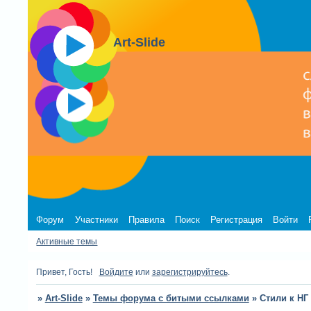
Art-Slide
Форум
Участники
Правила
Поиск
Регистрация
Войти
Активные темы
Привет, Гость!
Войдите
или
зарегистрируйтесь
.
»
Art-Slide
»
Темы форума с битыми ссылками
»
Стили к НГ