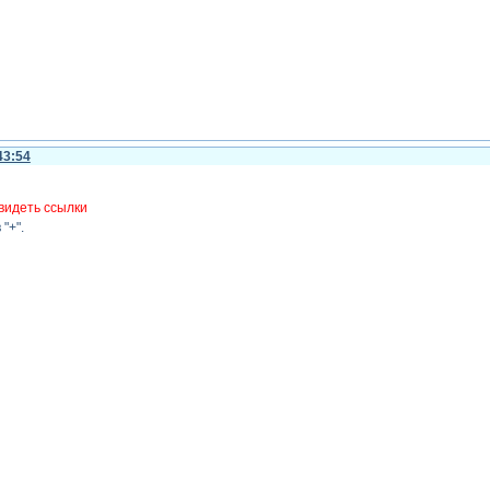
43:54
видеть ссылки
"+".