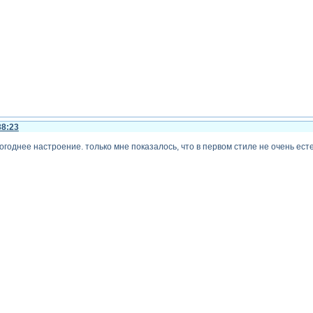
38:23
огоднее настроение. только мне показалось, что в первом стиле не очень ест
 стилей