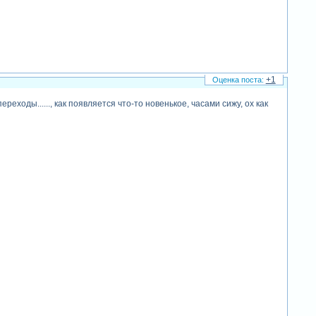
+1
еходы......, как появляется что-то новенькое, часами сижу, ох как