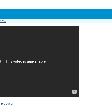
51:52
w producer