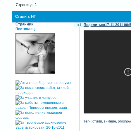
Страница:
1
Стили к НГ
Странник
1
Поделиться
17-11-2011 00:
Постоялец
теги: стили, зимние, prosho
Зарегистрирован
: 26-10-2011