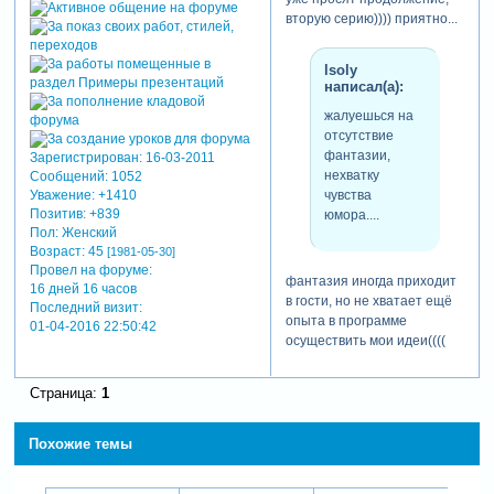
вторую серию)))) приятно...
lsoly
написал(а):
жалуешься на
отсутствие
фантазии,
Зарегистрирован
: 16-03-2011
нехватку
Сообщений:
1052
Уважение:
+1410
чувства
Позитив:
+839
юмора....
Пол:
Женский
Возраст:
45
[1981-05-30]
Провел на форуме:
фантазия иногда приходит
16 дней 16 часов
в гости, но не хватает ещё
Последний визит:
опыта в программе
01-04-2016 22:50:42
осуществить мои идеи((((
lsoly
Страница:
1
написал(а):
что фото над
Похожие темы
дорогой должно
приближаться