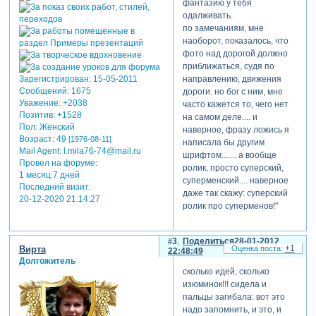
смотрите на весь экран:
фантазию у тебя
ещё хуже(((((
одалживать.
http://video.mail.ru/mail/lena_pro
по замечаниям, мне
наоборот, показалось, что
теги: видеоклип
фото над дорогой должно
приближаться, судя по
направлению, движения
Зарегистрирован
: 15-05-2011
Сообщений:
1675
дороги. но бог с ним, мне
Уважение:
+2038
часто кажется то, чего нет
Позитив:
+1528
на самом деле.... и
Пол:
Женский
наверное, фразу ложись я
Возраст:
49
[1976-08-11]
написала бы другим
Mail Agent:
l.mila76-74@mail.ru
шрифтом....... а вообще
Провел на форуме:
ролик, просто суперский,
1 месяц 7 дней
суперменский.... наверное
Последний визит:
даже так скажу: суперский
20-12-2020 21:14:27
ролик про суперменов!"
3
Поделиться
28-01-2012
+1
Вирта
22:48:49
Долгожитель
сколько идей, сколько
изюминок!!! сидела и
пальцы загибала: вот это
надо запомнить, и это, и