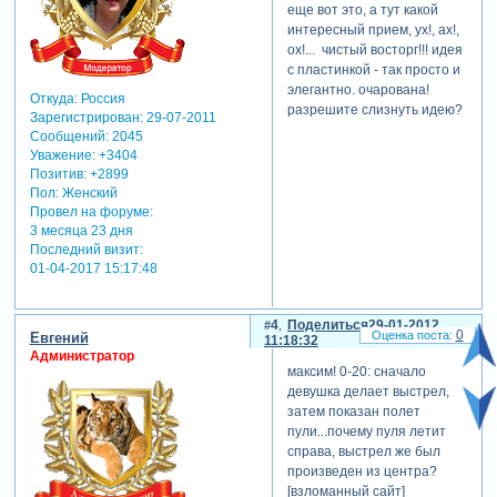
еще вот это, а тут какой
интересный прием, ух!, ах!,
ох!... чистый восторг!!! идея
с пластинкой - так просто и
элегантно. очарована!
Откуда:
Россия
разрешите слизнуть идею?
Зарегистрирован
: 29-07-2011
Сообщений:
2045
Уважение:
+3404
Позитив:
+2899
Пол:
Женский
Провел на форуме:
3 месяца 23 дня
Последний визит:
01-04-2017 15:17:48
4
Поделиться
29-01-2012
0
Евгений
11:18:32
Администратор
максим! 0-20: сначало
девушка делает выстрел,
затем показан полет
пули...почему пуля летит
справа, выстрел же был
произведен из центра?
[взломанный сайт]