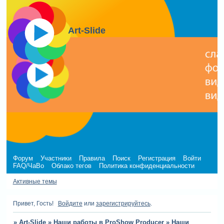
Art-Slide
Форум
Участники
Правила
Поиск
Регистрация
Войти
FAQ/ЧаВо
Облако тегов
Политика конфиденциальности
Активные темы
Привет, Гость!
Войдите
или
зарегистрируйтесь
.
»
Art-Slide
»
Наши работы в ProShow Producer
»
Наши