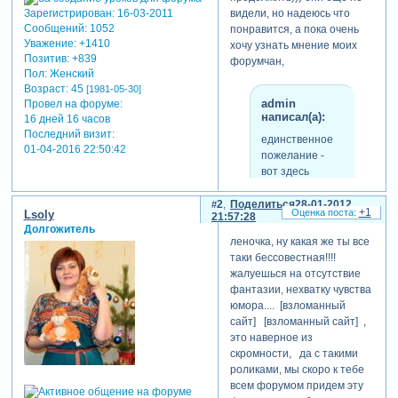
Зарегистрирован
: 16-03-2011
видели, но надеюсь что
Сообщений:
1052
понравится, а пока очень
Уважение:
+1410
хочу узнать мнение моих
Позитив:
+839
форумчан,
Пол:
Женский
Возраст:
45
[1981-05-30]
admin
Провел на форуме:
написал(а):
16 дней 16 часов
Последний визит:
единственное
01-04-2016 22:50:42
пожелание -
вот здесь
сделай фото не
на увеличение,
2
Поделиться
28-01-2012
+1
Lsoly
21:57:28
а на
Долгожитель
уменьшение.
леночка, ну какая же ты все
это более
таки бессовестная!!!!
логично
жалуешься на отсутствие
фантазии, нехватку чувства
юмора.... [взломанный
этот момент исправила
сайт] [взломанный сайт] ,
на ютубе музыку
это наверное из
блокируют((( загрузила на
скромности, да с такими
майл, но качество ужасное,
роликами, мы скоро к тебе
(на компе отличное), не
всем форумом придем эту