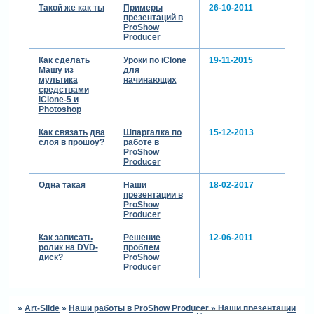
Такой же как ты
Примеры
26-10-2011
презентаций в
ProShow
ребятам показала оба
Producer
варианта, им тоже на
приближение больше
Как сделать
Уроки по iClone
19-11-2015
понравилось, но сказали
Машу из
для
мультика
начинающих
так оставить, потом решили
средствами
что и так и так
iClone-5 и
нормально))))
Photoshop
Как связать два
Шпаргалка по
15-12-2013
lsoly
слоя в прошоу?
работе в
написал(а):
ProShow
Producer
и наверное,
фразу ложись я
Одна такая
Наши
18-02-2017
написала бы
презентации в
ProShow
другим
Producer
шрифтом..
Как записать
Решение
12-06-2011
ролик на DVD-
проблем
диск?
ProShow
мне тоже не очень
Producer
нравится, буду пробовать
другой шрифт
»
Art-Slide
»
Наши работы в ProShow Producer
»
Наши презентации