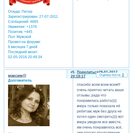
Откуда:
Питер
Зарегистрирован
: 27-07-2011
Сообщений:
4665
Уважение:
+1376
Позитив:
+445
Пол:
Мужской
Провел на форуме:
6 месяцев 7 дней
Последний визит:
02-05-2016 20:49:34
5
Поделиться
29-01-2012
0
максим@
20:18:17
Долгожитель
спасибо всем всем всем!!!
очень приятно читать ваши
отзывы, рада что
понравилась работа))))
вчера только показала её
ребятам, муж без друга не
хотел один смотреть)))) вот
вчера увидели все вместе,
им очень понравилось всё,
уже просят продолжение,