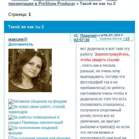
презентации в ProShow Producer
»
Такой же как ты 2
Страница:
1
Такой же как ты 2
1
Поделиться
28-01-2012
+18
максим@
02:57:30
Долгожитель
вот доделала я всё таки эту
работу
Зарегистрируйтесь,
чтобы увидеть ссылки
, опять как и писала
раньше, не очень хочу
выкладывать, потому что
фотографий так и не
прибавилось(( но ребята
настаивали очень чтобы я
доделала из того что есть
(позировать отказались) ,
получился спортивный
ролик, почти все их
увлечения, не хватает
рыбалки и грибов))) но если
что летом можно и
продолжить))) они ещё не