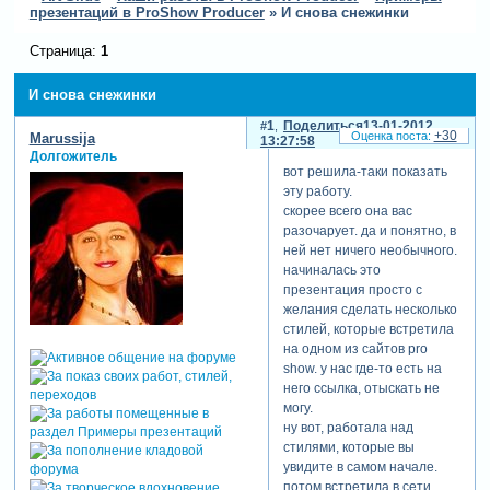
презентаций в ProShow Producer
»
И снова снежинки
Страница:
1
И снова снежинки
1
Поделиться
13-01-2012
+30
Marussija
13:27:58
Долгожитель
вот решила-таки показать
эту работу.
скорее всего она вас
разочарует. да и понятно, в
ней нет ничего необычного.
начиналась это
презентация просто с
желания сделать несколько
стилей, которые встретила
на одном из сайтов pro
show. у нас где-то есть на
него ссылка, отыскать не
могу.
ну вот, работала над
стилями, которые вы
увидите в самом начале.
потом встретила в сети