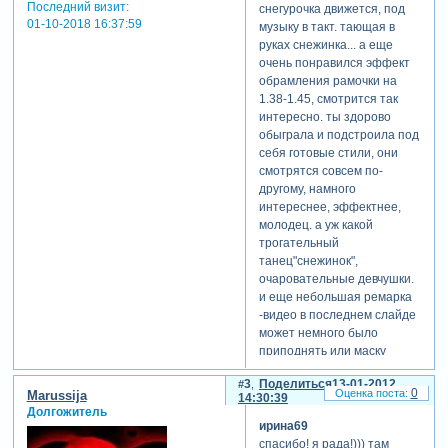
Последний визит:
снегурочка движется, под
01-10-2018 16:37:59
музыку в такт. тающая в
руках снежинка... а еще
очень понравился эффект
обрамления рамочки на
1.38-1.45, смотрится так
интересно. ты здорово
обыграла и подстроила под
себя готовые стили, они
смотрятся совсем по-
другому, намного
теги: зимний
интереснее, эффектнее,
молодец. а уж какой
трогательный
танец"снежинок",
очаровательные девчушки.
и еще небольшая ремарка
-видео в последнем слайде
может немного было
приподнять или маску
увеличить? но это мелочи, а
3
Поделиться
13-01-2012
работа чудесная, спасибо.
0
Marussija
14:30:39
Долгожитель
ирина69
спасибо! я рада!))) там