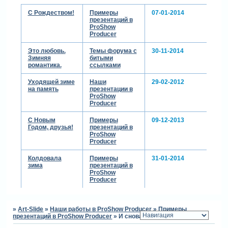
С Рождеством!
Примеры
07-01-2014
презентаций в
ProShow
Producer
Это любовь.
Темы форума с
30-11-2014
Зимняя
битыми
романтика.
ссылками
Уходящей зиме
Наши
29-02-2012
на память
презентации в
ProShow
Producer
С Новым
Примеры
09-12-2013
Годом, друзья!
презентаций в
ProShow
Producer
Колдовала
Примеры
31-01-2014
зима
презентаций в
ProShow
Producer
»
Art-Slide
»
Наши работы в ProShow Producer
»
Примеры
презентаций в ProShow Producer
»
И снова снежинки