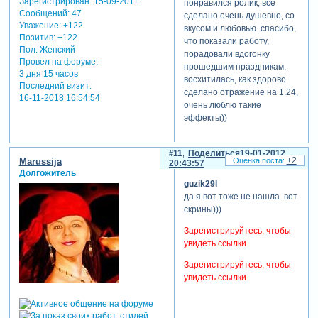
Зарегистрирован
: 15-09-2011
понравился ролик, все
Сообщений:
47
сделано очень душевно, со
Уважение:
+122
вкусом и любовью. спасибо,
Позитив:
+122
что показали работу,
Пол:
Женский
порадовали вдогонку
Провел на форуме:
прошедшим праздникам.
3 дня 15 часов
восхитилась, как здорово
Последний визит:
сделано отражение на 1.24,
16-11-2018 16:54:54
очень люблю такие
эффекты))
11
Поделиться
19-01-2012
+2
Marussija
20:43:57
Долгожитель
guzik29l
да я вот тоже не нашла. вот
скрины)))
Зарегистрируйтесь, чтобы
увидеть ссылки
Зарегистрируйтесь, чтобы
увидеть ссылки