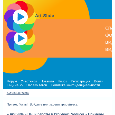
Art-Slide
Форум
Участники
Правила
Поиск
Регистрация
Войти
FAQ/ЧаВо
Облако тегов
Политика конфиденциальности
Активные темы
Привет, Гость!
Войдите
или
зарегистрируйтесь
.
»
Art-Slide
»
Наши работы в ProShow Producer
»
Примеры