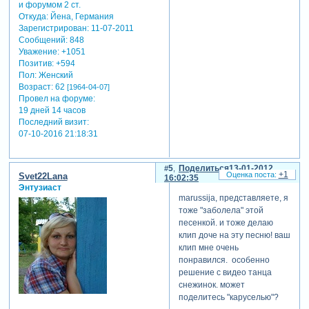
Откуда:
Йена, Германия
Зарегистрирован
: 11-07-2011
Сообщений:
848
Уважение:
+1051
Позитив:
+594
Пол:
Женский
Возраст:
62
[1964-04-07]
Провел на форуме:
19 дней 14 часов
Последний визит:
07-10-2016 21:18:31
5
Поделиться
13-01-2012
+1
Svet22Lana
16:02:35
Энтузиаст
marussija, представляете, я
тоже "заболела" этой
песенкой. и тоже делаю
клип доче на эту песню! ваш
клип мне очень
понравился. особенно
решение с видео танца
снежинок. может
поделитесь "каруселью"?