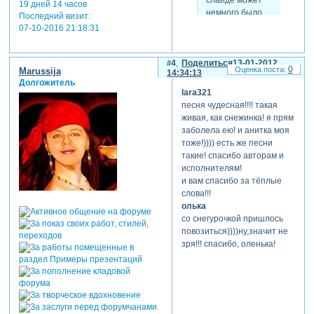
19 дней 14 часов
немного было
Последний визит:
приподнять или
07-10-2016 21:18:31
маску
увеличить?
4
Поделиться
13-01-2012
0
Marussija
14:34:13
Долгожитель
мне хотелось, чтобы они на
lara321
снегу танцевали. да и видео
песня чудесная!!!! такая
не очень удачное. головы
живая, как снежинка! я прям
зрителей торчат.))))
заболела ею! и анитка моя
абсолютно согласна
тоже!)))) есть же песни
увеличить, подумаю, как это
такие! спасибо авторам и
лучше сделать. спасибо,
исполнителям!
оленька!
и вам спасибо за тёплые
там готовых стилей почти
слова!!!
нет, с ёлочками только, где
олька
фигуриста-анимация,
со снегурочкой пришлось
остальные делала по
повозиться))))ну,значит не
наитию, как видела.
зря!!! спасибо, оленька!
спасибо, дорогая! мне
очень важно твоё мнение!