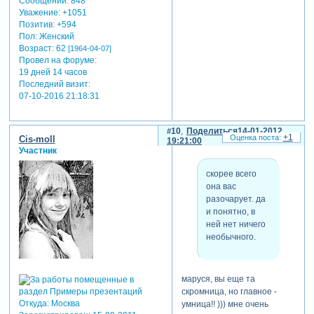
Сообщений:
848
Уважение:
+1051
Позитив:
+594
Пол:
Женский
Возраст:
62
[1964-04-07]
Провел на форуме:
19 дней 14 часов
Последний визит:
07-10-2016 21:18:31
10
Поделиться
14-01-2012
+1
Cis-moll
19:21:00
Участник
скорее всего
она вас
разочарует. да
и понятно, в
ней нет ничего
необычного.
маруся, вы еще та
скромница, но главное -
Откуда:
Москва
умница!! ))) мне очень