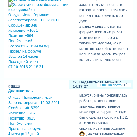
замечательную песню, в
которую просто влюбилась.
Откуда:
Йена, Германия
решила продолжить в её
Зарегистрирован
: 11-07-2011
духе.
Сообщений:
848
а когда увидела у нас на
Уважение:
+1051
форуме несколько работ с
Позитив:
+594
этой песней, да её и с
Пол:
Женский
такими же идеями, как у
Возраст:
62
[1964-04-07]
меня, интерес был потерян.
Провел на форуме:
цель показа здесь- как раз
19 дней 14 часов
вот эти стили, мне очень
Последний визит:
интересно ваше мнение,
07-10-2016 21:18:31
получились ли они у меня.
кстати, стили на 0.33 и до 0.
54 называются
2
Поделиться
13-01-2012
+1
gauss
14:17:27
калейдоскоп.
Долгожитель
надеюсь, что слишком вас
маруся, очень понравилась
Откуда:
Приморский край
не разочарую.
работа, такая нежная,
Зарегистрирован
: 16-03-2011
зимняя... единственное...,
Сообщений:
6399
можетчуть покрупнее надо
Уважение:
+7621
было сделать фото на 1.32,
Позитив:
+3915
а то за елочками
Пол:
Женский
спрятались и выглядывают
Провел на форуме:
4 месяца 12 дней
, но так замечательно