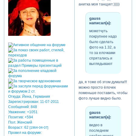
анитка моя танцует.)))))
gauss
написал(а):
можетчуть
покрупнее надо
было сделать
фото на 1.32, а
то за елочками
спрятались и
выглядывают
да, я тоже об этом думала!!!
можно просто ёлочек
поменьше поставить, чтобы
Откуда:
Йена, Германия
фото лучше видно было.
Зарегистрирован
: 11-07-2011
Сообщений:
848
Уважение:
+1051
gauss
написал(а):
Позитив:
+594
Пол:
Женский
видео в
Возраст:
62
[1964-04-07]
последнем
Провел на форуме:
слайде может