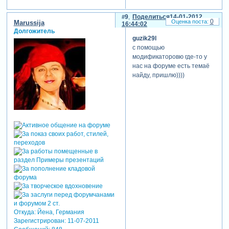
9
Поделиться
14-01-2012
0
Marussija
16:44:02
Долгожитель
guzik29l
с помощью
модификаторовю где-то у
нас на форуме есть темаё
найду, пришлю))))
Откуда:
Йена, Германия
Зарегистрирован
: 11-07-2011