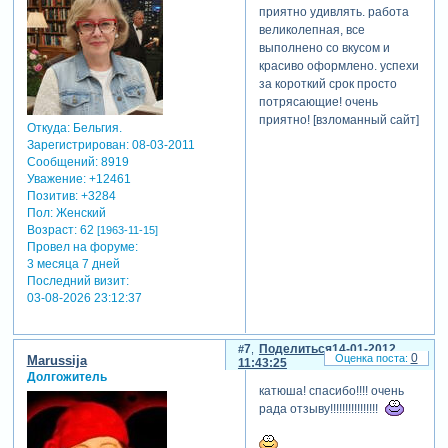
приятно удивлять. работа
великолепная, все
выполнено со вкусом и
красиво оформлено. успехи
за короткий срок просто
потрясающие! очень
приятно!
[взломанный сайт]
Откуда:
Бельгия.
Зарегистрирован
: 08-03-2011
Сообщений:
8919
Уважение:
+12461
Позитив:
+3284
Пол:
Женский
Возраст:
62
[1963-11-15]
Провел на форуме:
3 месяца 7 дней
Последний визит:
03-08-2026 23:12:37
7
Поделиться
14-01-2012
0
Marussija
11:43:25
Долгожитель
катюша! спасибо!!!! очень
рада отзыву!!!!!!!!!!!!!!!!