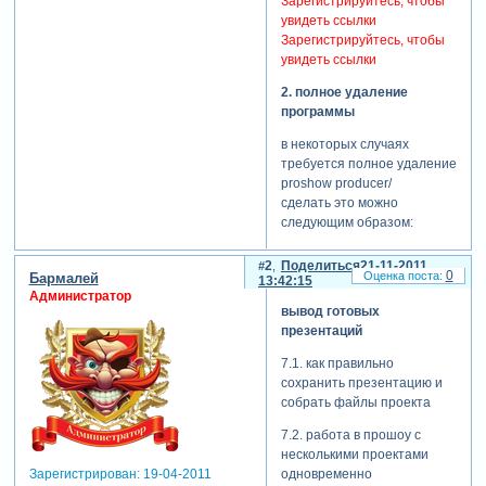
Зарегистрируйтесь, чтобы
увидеть ссылки
Зарегистрируйтесь, чтобы
увидеть ссылки
2. полное удаление
программы
в некоторых случаях
требуется полное удаление
proshow producer/
сделать это можно
следующим образом:
1. открыть приложение
windows "установка и
2
Поделиться
21-11-2011
0
Бармалей
13:42:15
удаление программ"
Администратор
-меню"пуск"-"панель
вывод готовых
управления" и найти в ней
презентаций
данное приложение
2.в приложении "установка
7.1. как правильно
и удаление программ"
сохранить презентацию и
найти программу proshow
собрать файлы проекта
producer и удалить ее ,
7.2. работа в прошоу с
нажав на кнопку "заменить/
несколькими проектами
удалить"
одновременно
Зарегистрирован
: 19-04-2011
3. в этом же приложении