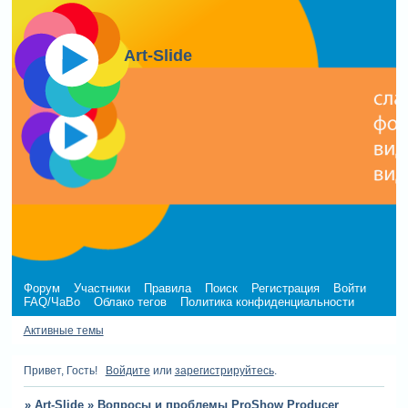
Art-Slide
Форум
Участники
Правила
Поиск
Регистрация
Войти
FAQ/ЧаВо
Облако тегов
Политика конфиденциальности
Активные темы
Привет, Гость!
Войдите
или
зарегистрируйтесь
.
»
Art-Slide
»
Вопросы и проблемы ProShow Producer