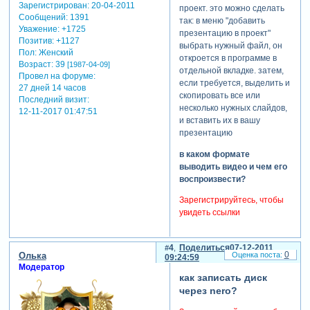
презентациями
Зарегистрирован
: 20-04-2011
проект. это можно сделать
одновременно
Сообщений:
1391
так: в меню "добавить
Уважение:
+1725
презентацию в проект"
для того, чтобы работать с
Позитив:
+1127
выбрать нужный файл, он
несколькими
Пол:
Женский
откроется в программе в
презентациями
Возраст:
39
[1987-04-09]
отдельной вкладке. затем,
одновременно, нужно
Провел на форуме:
если требуется, выделить и
создать проект (меню
27 дней 14 часов
скопировать все или
"проект" -> "создать
Последний визит:
несколько нужных слайдов,
12-11-2017 01:47:51
проект"). после этого можно
и вставить их в вашу
добавлять нужные
презентацию
презентации в проект
(меню "проект" -> "добавить
в каком формате
презентацию в проект" или
выводить видео и чем его
"создать презентацию в
воспроизвести?
проекте"). в проекте можно
копировать слайды в одной
Зарегистрируйтесь, чтобы
презентации и вставлять их
увидеть ссылки
в другую.
как собрать файлы
4. некорректная работа
проекта?
4
Поделиться
07-12-2011
0
Олька
программы( закрывается,
09:24:59
для начала сохраните ваш
Модератор
тормозит и т.д.)
как записать диск
проект. затем создайте
через nero?
при разных сбоях
папку, в которую вы будете
программы помогают
собирать файлы