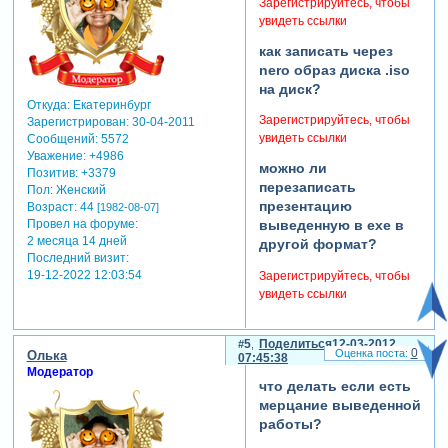
Зарегистрируйтесь, чтобы
следующие методы:
презентации. далее "файл
увидеть ссылки
1. очистка папок временных
- собрать файлы
файлов:
презентации". нажимаете
как записать через
интернета (меню "сервис -
кнопку "обзор", выбираете
nero образ диска .iso
свойства обозревателя -
нужную папку. затем
на диск?
удалить файлы... - удалить
нажимаете "собрать"
Откуда:
Екатеринбург
это содержимое - ок)
Зарегистрируйтесь, чтобы
Зарегистрирован
: 30-04-2011
и системы (пуск - все
увидеть ссылки
Сообщений:
5572
программы - стандартные -
Уважение:
+4986
можно ли
служебные - очистка диска -
Позитив:
+3379
перезаписать
диск с: - отметить "temporary
Пол:
Женский
презентацию
internet files", "временные
Возраст:
44
[1982-08-07]
файлы отчетов об ошибках"
Провел на форуме:
выведенную в ехе в
2 месяца 14 дней
и "временные файлы").
другой формат?
Последний визит:
2. дефрагментация дисков.
19-12-2022 12:03:54
Зарегистрируйтесь, чтобы
3. удаление файла
увидеть ссылки
"имя_шоу.pxc" и открытие
файла шоу "имя_шоу.psh". в
первый раз придется
5
Поделиться
12-03-2012
подождать открытия (до
0
Олька
07:45:38
нескольких минут).
Модератор
что делать если есть
4. удаление файлов
proshow.cfg и proshow.phd в
мерцание выведенной
папке "c:\program
работы?
files\photodex\proshowproducer".