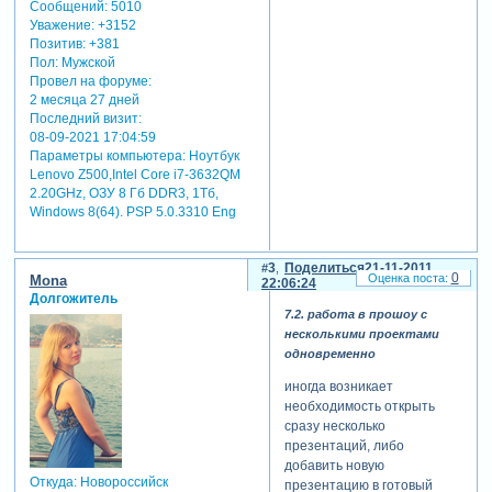
Сообщений:
5010
"установка и удаление
Уважение:
+3152
программ" найти и удалить
Позитив:
+381
точно таким же образом,
Пол:
Мужской
нажав на кнопку "заменить/
Провел на форуме:
удалить", программу
2 месяца 27 дней
"photodex presenter"
Последний визит:
4.по желанию вы можете
08-09-2021 17:04:59
скопировать в надежное
Параметры компьютера:
Ноутбук
место папку с
Lenovo Z500,Intel Core i7-3632QM
импортированными вами
2.20GHz, ОЗУ 8 Гб DDR3, 1Тб,
шаблонами, папка
Windows 8(64). PSP 5.0.3310 Eng
находится в (c:/documents
and settings/имя
пользователя/apllication
3
Поделиться
21-11-2011
0
Mona
22:06:24
data/photodex/proshow
Долгожитель
producer/templates
7.2. работа в прошоу с
5/ в папке (c:/documents and
несколькими проектами
settings/all users/apllication
одновременно
data/photodex/proshow
/styles сохраняются
иногда возникает
импортированные вами
необходимость открыть
стили
сразу несколько
презентаций, либо
3. работа в прошоу с
добавить новую
несколькими
Откуда:
Новороссийск
презентацию в готовый