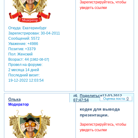
Зарегистрируйтесь, чтобы
данные файлы есть смысл
увидеть ссылки
удалять, если программа
неожиданно закрылась или
при каком-либо другом сбое
и не идёт вывод (после
Откуда:
Екатеринбург
открытия программы эти
Зарегистрирован
: 30-04-2011
файлы восстанавливаются
Сообщений:
5572
заново)."
Уважение:
+4986
Позитив:
+3379
если у вас "проект" а не
Пол:
Женский
просто презентация то
Возраст:
44
[1982-08-07]
нужно еще удалить
Провел на форуме:
"имя_шоу.pxp"после
2 месяца 14 дней
запуска программа их
Последний визит:
заново создаст.
19-12-2022 12:03:54
5. переустановка
программы.
6
Поделиться
12-03-2012
0
в любых ситуациях со
Олька
07:47:54
Модератор
сбоями в работе программы
кодек для вывода
psp, прежде всего надо
презентации.
попробовать удалить
файлы: "имя_шоу.pxc", и в
Зарегистрируйтесь, чтобы
папке "c:\program
увидеть ссылки
files\photodex\proshowproducer"