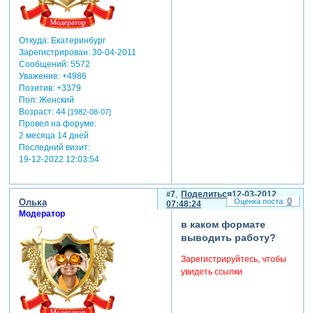
proshow.phd и proshow.cfg.
закройте программу,
удалите указанные файлы
и затем снова запустите
Откуда:
Екатеринбург
проблемное слайд-шоу.
Зарегистрирован
: 30-04-2011
данные файлы есть смысл
Сообщений:
5572
удалять, если программа
Уважение:
+4986
Позитив:
+3379
неожиданно закрылась или
Пол:
Женский
при каком-либо другом сбое
Возраст:
44
[1982-08-07]
и не идёт вывод (после
Провел на форуме:
открытия программы эти
2 месяца 14 дней
файлы восстанавливаются
Последний визит:
заново)."
19-12-2022 12:03:54
если у вас "проект" а не
просто презентация то
7
Поделиться
12-03-2012
нужно еще удалить
0
Олька
07:48:24
"имя_шоу.pxp"
Модератор
Зарегистрируйтесь, чтобы
в каком формате
увидеть ссылки
выводить работу?
отредактировано gauss (22-
Зарегистрируйтесь, чтобы
11-2011 15:11:22)
увидеть ссылки