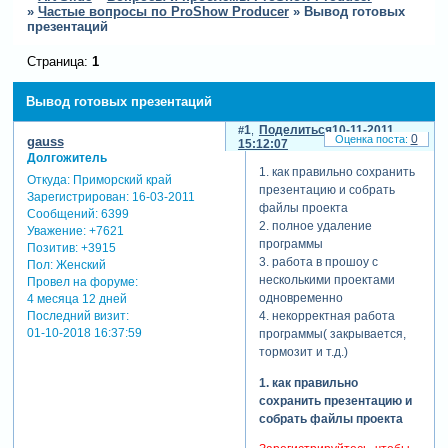
»
Частые вопросы по ProShow Producer
»
Вывод готовых
презентаций
Страница:
1
Вывод готовых презентаций
1
Поделиться
10-11-2011
0
gauss
15:12:07
Долгожитель
1. как правильно сохранить
Откуда:
Приморский край
презентацию и собрать
Зарегистрирован
: 16-03-2011
файлы проекта
Сообщений:
6399
2. полное удаление
Уважение:
+7621
программы
Позитив:
+3915
3. работа в прошоу с
Пол:
Женский
несколькими проектами
Провел на форуме:
одновременно
4 месяца 12 дней
Последний визит:
4. некорректная работа
01-10-2018 16:37:59
программы( закрывается,
тормозит и т.д.)
1. как правильно
сохранить презентацию и
собрать файлы проекта