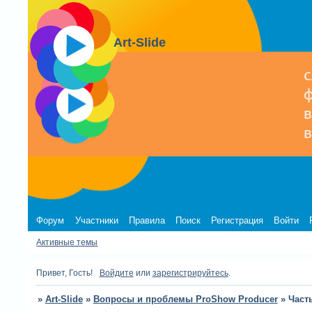
Art-Slide
Форум
Участники
Правила
Поиск
Регистрация
Войти
Активные темы
Привет, Гость!
Войдите
или
зарегистрируйтесь
.
»
Art-Slide
»
Вопросы и проблемы ProShow Producer
»
Част