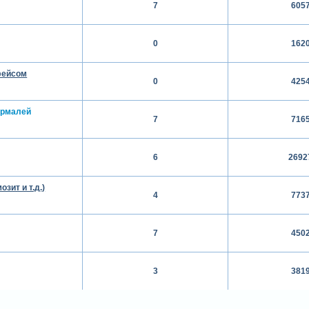
7
605
0
162
фейсом
0
425
рмалей
7
716
6
2692
зит и т.д.)
4
773
7
450
3
381