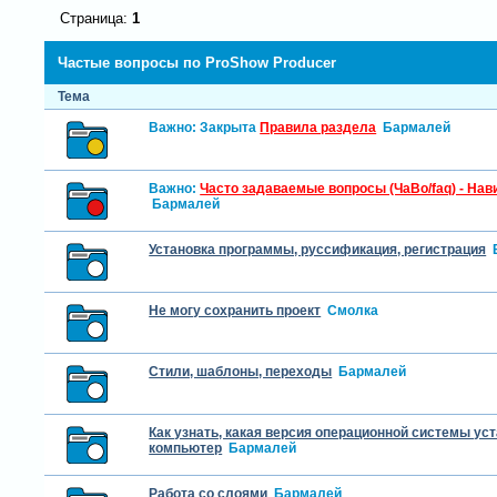
Страница:
1
Частые вопросы по ProShow Producer
Тема
Важно:
Закрыта
Правила раздела
Бармалей
Важно:
Часто задаваемые вопросы (ЧаВо/faq) - Нав
Бармалей
Установка программы, руссификация, регистрация
Не могу сохранить проект
Смолка
Стили, шаблоны, переходы
Бармалей
Как узнать, какая версия операционной системы ус
компьютер
Бармалей
Работа со слоями
Бармалей