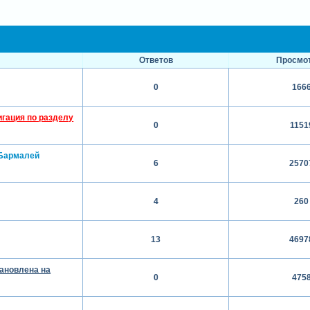
Ответов
Просмо
0
166
игация по разделу
0
1151
Бармалей
6
2570
4
260
13
4697
тановлена на
0
475