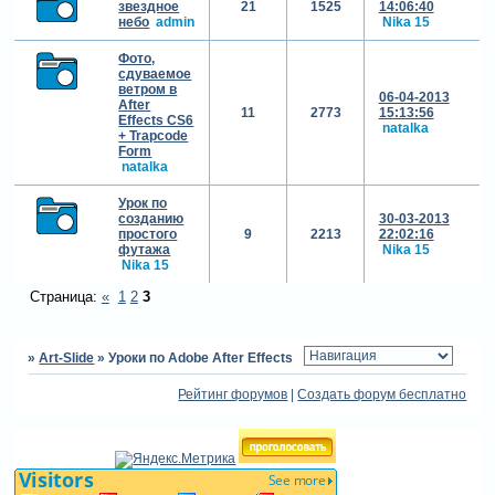
звездное
21
1525
14:06:40
небо
admin
Nika 15
Фото,
сдуваемое
ветром в
06-04-2013
After
11
2773
15:13:56
Effects CS6
natalka
+ Trapcode
Form
natalka
Урок по
созданию
30-03-2013
простого
9
2213
22:02:16
футажа
Nika 15
Nika 15
Страница:
«
1
2
3
»
Art-Slide
»
Уроки по Adobe After Effects
Рейтинг форумов
|
Создать форум бесплатно