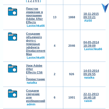
[
1
2
3
4
5
]
Простое
движение в
18-11-2015
программе
13
1868
09:33:21
Adobe After
Alz50
Effects
Lastochka66
Создание
объемного
фото с
04-05-2014
помощью
4
2046
18:39:09
эффекта
Lastochka66
Displacement
Map
Lastochka66
Урок Adobe
After
14-03-2014
Effects CS6
2
926
09:26:55
-
natalka
Прорастание
natalka
Создаем
свечение
22-11-2013
для
6
1001
16:40:18
изображений
raisin
admin