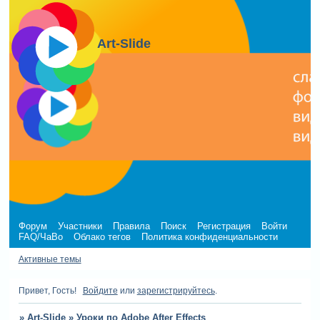
Art-Slide
Форум
Участники
Правила
Поиск
Регистрация
Войти
FAQ/ЧаВо
Облако тегов
Политика конфиденциальности
Активные темы
Привет, Гость!
Войдите
или
зарегистрируйтесь
.
»
Art-Slide
»
Уроки по Adobe After Effects