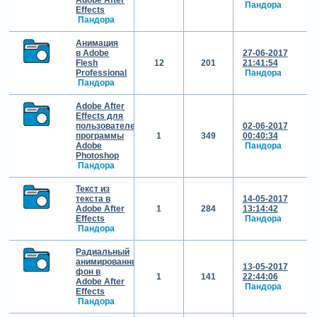
Пандора
Effects
Пандора
Анимация
в Adobe
27-06-2017
Flesh
12
201
21:41:54
Professional
Пандора
Пандора
Adobe After
Effects для
пользователей
02-06-2017
программы
1
349
00:40:34
Adobe
Пандора
Photoshop
Пандора
Текст из
текста в
14-05-2017
Adobe After
1
284
13:14:42
Effects
Пандора
Пандора
Радиальный
анимированный
13-05-2017
фон в
1
141
22:44:06
Adobe After
Пандора
Effects
Пандора