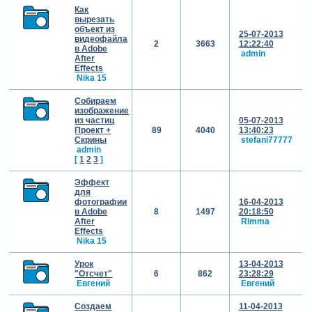
Как
вырезать
объект из
25-07-2013
видеофайла
2
3663
12:22:40
в Adobe
admin
After
Effects
Nika 15
Собираем
изображение
из частиц
05-07-2013
Проект +
89
4040
13:40:23
Скрины
stefani77777
admin
[
1
2
3
]
Эффект
для
фотографии
16-04-2013
в Adobe
8
1497
20:18:50
After
Rimma
Effects
Nika 15
Урок
13-04-2013
"Отсчет"
6
862
23:28:29
Евгений
Евгений
Создаем
11-04-2013