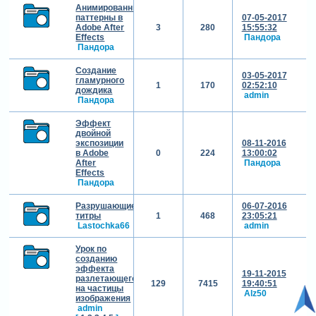
Анимированные
паттерны в
07-05-2017
Adobe After
3
280
15:55:32
Effects
Пандора
Пандора
Создание
03-05-2017
гламурного
1
170
02:52:10
дождика
admin
Пандора
Эффект
двойной
экспозиции
08-11-2016
в Adobe
0
224
13:00:02
After
Пандора
Effects
Пандора
Разрушающиеся
06-07-2016
титры
1
468
23:05:21
Lastochka66
admin
Урок по
созданию
эффекта
19-11-2015
разлетающегося
129
7415
19:40:51
на частицы
Alz50
изображения
admin