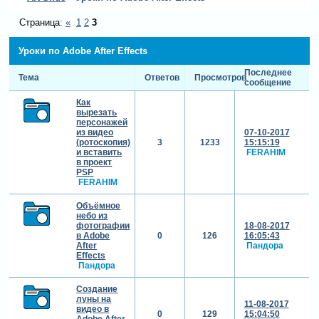
Страница:
«
1
2
3
Уроки по Adobe After Effects
Последнее
Тема
Ответов
Просмотров
сообщение
Как
вырезать
персонажей
из видео
07-10-2017
(ротоскопия)
3
1233
15:15:19
и вставить
FERAHIM
в проект
PSP
FERAHIM
Объёмное
небо из
фотографии
18-08-2017
в Adobe
0
126
16:05:43
After
Пандора
Effects
Пандора
Создание
луны на
11-08-2017
видео в
0
129
15:04:50
Adobe After