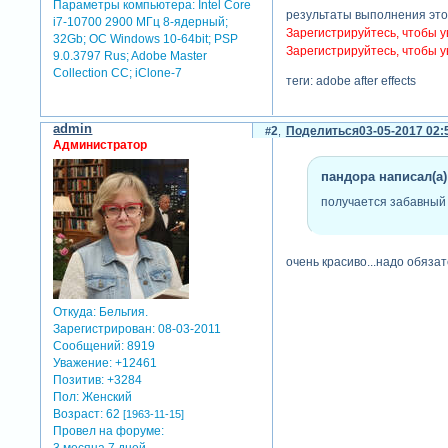
Параметры компьютера:
Intel Core
результаты выполнения это
i7-10700 2900 МГц 8-ядерный;
Зарегистрируйтесь, чтобы у
32Gb; ОС Windows 10-64bit; PSP
Зарегистрируйтесь, чтобы у
9.0.3797 Rus; Adobe Master
Collection СС; iClone-7
теги: adobe after effects
admin
2
Поделиться
03-05-2017 02:
Администратор
пандора написал(а)
получается забавный
очень красиво...надо обяза
Откуда:
Бельгия.
Зарегистрирован
: 08-03-2011
Сообщений:
8919
Уважение:
+12461
Позитив:
+3284
Пол:
Женский
Возраст:
62
[1963-11-15]
Провел на форуме: