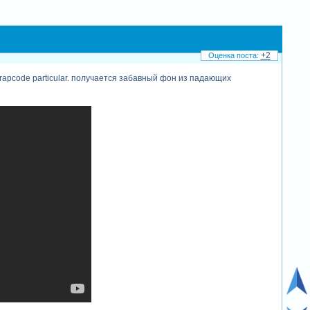
+2
 trapcode particular. получается забавный фон из падающих