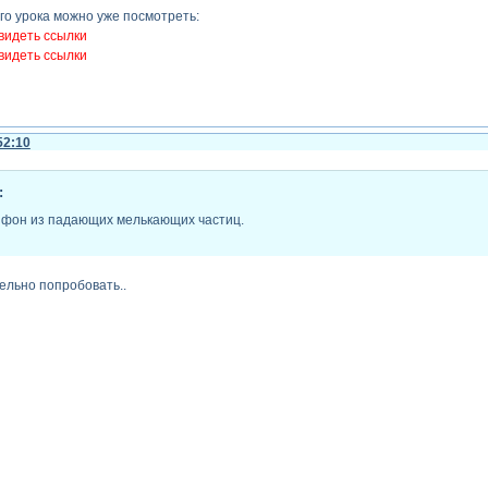
го урока можно уже посмотреть:
видеть ссылки
видеть ссылки
52:10
:
 фон из падающих мелькающих частиц.
тельно попробовать..