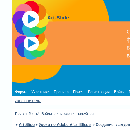
Art-Slide
Форум
Участники
Правила
Поиск
Регистрация
Войти
Активные темы
Привет, Гость!
Войдите
или
зарегистрируйтесь
.
»
Art-Slide
»
Уроки по Adobe After Effects
»
Создание гламурн