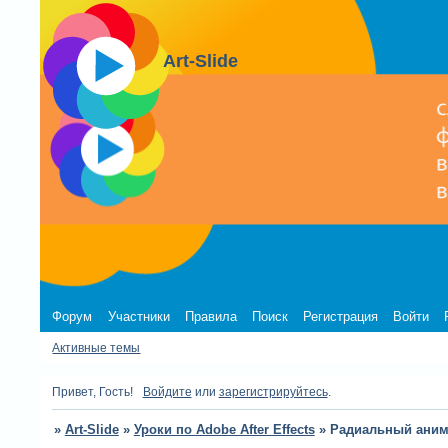
Art-Slide
Форум
Участники
Правила
Поиск
Регистрация
Войти
Активные темы
Привет, Гость!
Войдите
или
зарегистрируйтесь
.
»
Art-Slide
»
Уроки по Adobe After Effects
»
Радиальный аними