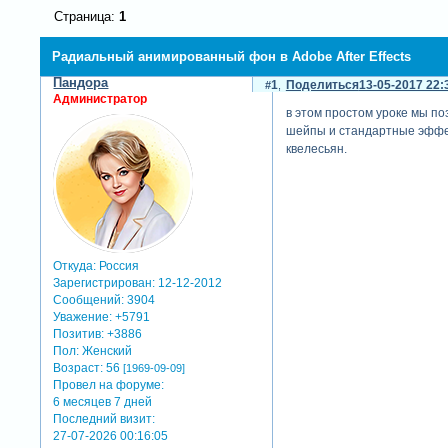
Страница:
1
Радиальный анимированный фон в Adobe After Effects
Пандора
1
Поделиться
13-05-2017 22:
Администратор
в этом простом уроке мы по
шейпы и стандартные эффек
квелесьян.
Откуда:
Россия
Зарегистрирован
: 12-12-2012
Сообщений:
3904
Уважение:
+5791
Позитив:
+3886
Пол:
Женский
Возраст:
56
[1969-09-09]
Провел на форуме:
6 месяцев 7 дней
Последний визит:
27-07-2026 00:16:05