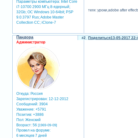
Параметры компьютера:
Intel Core
i7-10700 2900 МГц 8-ядерный;
теги: уроки,adobe after effect
32Gb; ОС Windows 10-64bit; PSP
9.0.3797 Rus; Adobe Master
Collection СС; iClone-7
Пандора
2
Поделиться
13-05-2017 22:
Администратор
Откуда:
Россия
Зарегистрирован
: 12-12-2012
Сообщений:
3904
Уважение:
+5791
Позитив:
+3886
Пол:
Женский
Возраст:
56
[1969-09-09]
Провел на форуме:
6 месяцев 7 дней