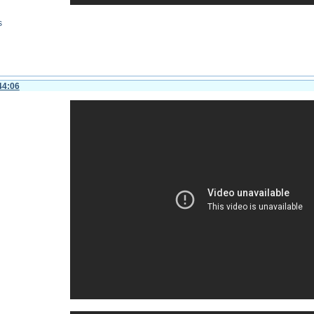
s
44:06