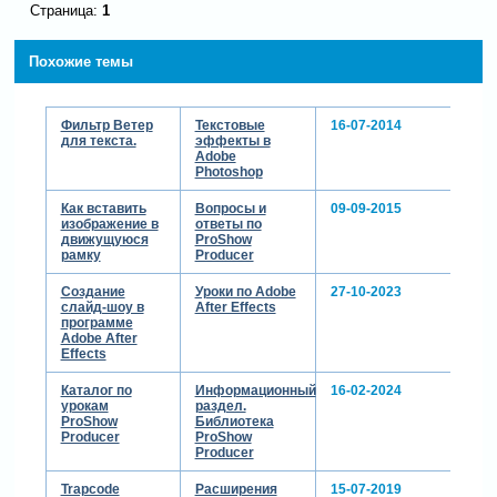
Страница:
1
Похожие темы
Фильтр Ветер
Текстовые
16-07-2014
для текста.
эффекты в
Adobe
Photoshop
Как вставить
Вопросы и
09-09-2015
изображение в
ответы по
движущуюся
ProShow
рамку
Producer
Создание
Уроки по Adobe
27-10-2023
слайд-шоу в
After Effects
программе
Adobe After
Effects
Каталог по
Информационный
16-02-2024
урокам
раздел.
ProShow
Библиотека
Producer
ProShow
Producer
Trapcode
Расширения
15-07-2019