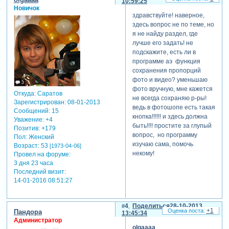
10:59:25
Новичок
-
здравствуйте! наверное,
Зарегистрируйтесь,
здесь вопрос не по теме, но
чтобы
я не найду раздел, где
увидеть
лучше его задать! не
ссылки
подскажите, есть ли в
или
программе аэ функция
зарегистрируйтесь
.
сохранения пропорций
фото и видео? уменьшаю
фото вручную, мне кажется
Откуда:
Саратов
не всегда сохраняю р-ры!
Зарегистрирован
: 08-01-2013
ведь в фотошопе есть такая
ну вот и все. скринов много,
Сообщений:
15
кнопка!!!!!! и здесь должна
но это потому что
Уважение:
+4
быть!!!! простите за глупый
Позитив:
+179
постаралась объяснить как
вопрос, но программу
Пол:
Женский
можно подробнее...на
изучаю сама, помочь
Возраст:
53
[1973-04-06]
самом деле, уверена вы
некому!
Провел на форуме:
справитесь с этой задачей
3 дня 23 часа
легко.
Последний визит:
подумала что это будет для
14-01-2016 08:51:27
многих полезно и нужно, так
как каждый раз искать все
новые и новые футажи.
4
Поделиться
28-10-2013
+1
становится
Пандора
13:45:34
обременительно. проект с
Администратор
olgaaaa