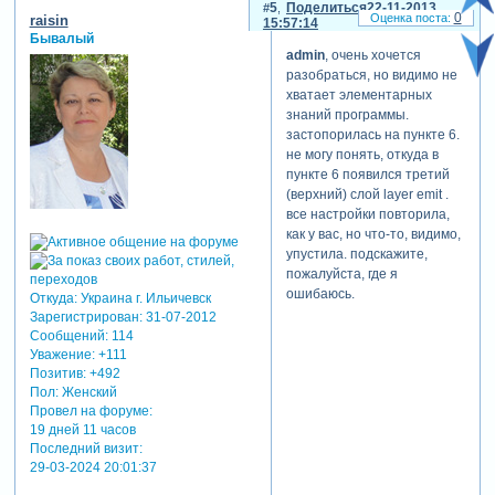
5
Поделиться
22-11-2013
0
raisin
15:57:14
Бывалый
admin
, очень хочется
разобраться, но видимо не
хватает элементарных
знаний программы.
застопорилась на пункте 6.
не могу понять, откуда в
пункте 6 появился третий
(верхний) слой layer emit .
все настройки повторила,
как у вас, но что-то, видимо,
упустила. подскажите,
пожалуйста, где я
ошибаюсь.
Откуда:
Украина г. Ильичевск
Зарегистрирован
: 31-07-2012
Сообщений:
114
Уважение:
+111
Позитив:
+492
Пол:
Женский
Провел на форуме:
19 дней 11 часов
Последний визит:
29-03-2024 20:01:37