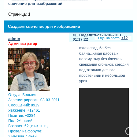
свечение для изображений
Страница:
1
Создаем свечение для изображений
1
Поделиться
28-10-2013
+12
admin
01:17:22
Администратор
какая свадьба без
баяна...какая работа к
новому году без блеска и
сверкания огоньков. сегодня
подготовила для вас
простенький и небольшой
урок.
Откуда:
Бельгия.
Зарегистрирован
: 08-03-2011
Сообщений:
8919
Уважение:
+12461
Позитив:
+3284
Пол:
Женский
Возраст:
62
[1963-11-15]
Провел на форуме:
3 месяца 7 дней