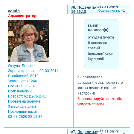
6
Поделиться
22-11-2013
+1
admin
16:26:18
Администратор
raisin
написал(а):
откуда в пункте
6 появился
третий
(верхний) слой
layer emit
Откуда:
Бельгия.
Зарегистрирован
: 08-03-2011
Сообщений:
8919
он появляется
Уважение:
+12461
автоматически. после того
Позитив:
+3284
как вы делаете вот эти
Пол:
Женский
настройки
Возраст:
62
[1963-11-15]
Зарегистрируйтесь, чтобы
Провел на форуме:
увидеть ссылки
3 месяца 7 дней
Последний визит:
03-08-2026 23:12:37
7
Поделиться
22-11-2013