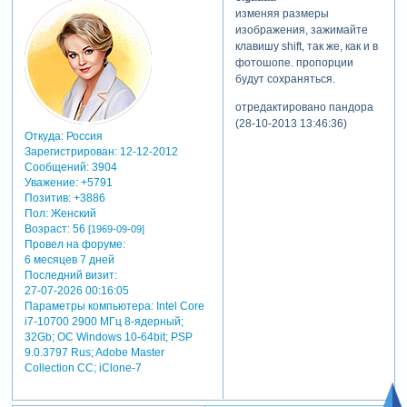
готовыми футажами,
изменяя размеры
изображением и скринами
изображения, зажимайте
прилагаю к уроку.
клавишу shift, так же, как и в
теги: уроки adobe after
фотошопе. пропорции
effects,adobe after effects
будут сохраняться.
отредактировано пандора
(28-10-2013 13:46:36)
Откуда:
Россия
Зарегистрирован
: 12-12-2012
Сообщений:
3904
Уважение:
+5791
Позитив:
+3886
Пол:
Женский
Возраст:
56
[1969-09-09]
Провел на форуме:
6 месяцев 7 дней
Последний визит:
27-07-2026 00:16:05
Параметры компьютера:
Intel Core
i7-10700 2900 МГц 8-ядерный;
32Gb; ОС Windows 10-64bit; PSP
9.0.3797 Rus; Adobe Master
Collection СС; iClone-7