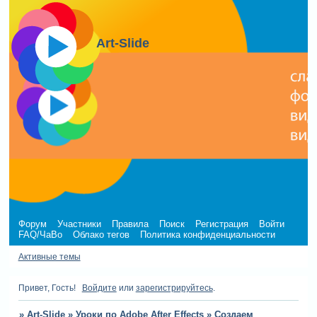
Art-Slide
Форум
Участники
Правила
Поиск
Регистрация
Войти
FAQ/ЧаВо
Облако тегов
Политика конфиденциальности
Активные темы
Привет, Гость!
Войдите
или
зарегистрируйтесь
.
»
Art-Slide
»
Уроки по Adobe After Effects
»
Создаем