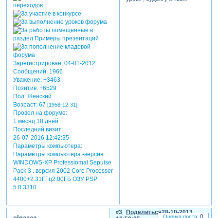
Зарегистрирован
: 04-01-2012
Сообщений:
1966
Уважение:
+3463
Позитив:
+6529
Пол:
Женский
Возраст:
67
[1958-12-31]
Провел на форуме:
1 месяц 18 дней
Последний визит:
26-07-2016 12:42:35
Параметры компьютера:
Параметры компьютера -версия
читать далее
WINDOWS-XP Professiomal Sepuise
скрытый
Pack 3 . версия 2002 Core Processer
текст:
4400+2.31ГГц2.00ГБ ОЗУ PSP
5.0.3310
для
просмотра
скрытого
3
Поделиться
28-10-2013
0
текста
olgaaaa