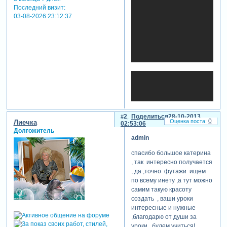
Последний визит:
03-08-2026 23:12:37
2
Поделиться
28-10-2013
0
Лиечка
02:53:06
Долгожитель
admin
спасибо большое катерина
, так интересно получается
, да ,точно футажи ищем
по всему инету ,а тут можно
самим такую красоту
создать , ваши уроки
интересные и нужные
,благодарю от души за
уроки , будем учиться!