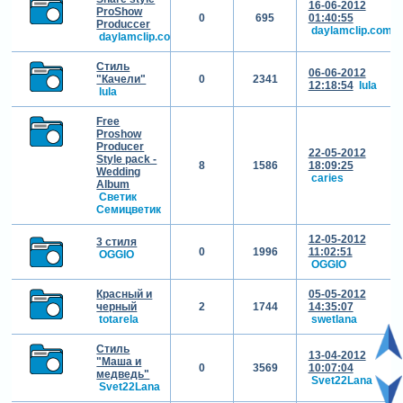
16-06-2012
ProShow
0
695
01:40:55
Produccer
daylamclip.com
daylamclip.com
Стиль
06-06-2012
"Качели"
0
2341
12:18:54
lula
lula
Free
Proshow
Producer
22-05-2012
Style pack -
8
1586
18:09:25
Wedding
caries
Album
Светик
Семицветик
12-05-2012
3 стиля
0
1996
11:02:51
OGGIO
OGGIO
Красный и
05-05-2012
черный
2
1744
14:35:07
totarela
swetlana
Стиль
13-04-2012
"Маша и
0
3569
10:07:04
медведь"
Svet22Lana
Svet22Lana