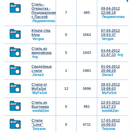
Стиль -
Открытка -
09-04-2012
Поздравление
7
485
22:08:19
с Пасхой
Людмилочка
Людмилочка
Khung chia
07-04-2012
khoa
0
1662
19:53:37
Vergus
Vergus
Стиль из
03-04-2012
видеофона
5
1043
21:47:33
fvg
fvg
Свадебные
01-04-2012
стили
1
1981
20:08:29
2lena3
2lena3
Стили от
28-03-2012
MyFaSol
12
5896
19:09:03
MyFaSol
MyFaSol
Стиль из
22-03-2012
Вьетнама
0
981
14:27:23
minh82bn
minh82bn
Стили
17-03-2012
"Love"
0
4711
16:00:03
Tatyana
Tatyana