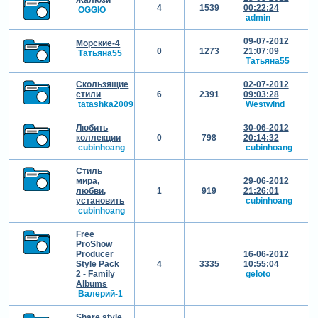
4
1539
00:22:24
OGGIO
admin
09-07-2012
Морские-4
0
1273
21:07:09
Татьяна55
Татьяна55
Скользящие
02-07-2012
стили
6
2391
09:03:28
tatashka2009
Westwind
Любить
30-06-2012
коллекции
0
798
20:14:32
cubinhoang
cubinhoang
Стиль
мира,
29-06-2012
любви,
1
919
21:26:01
установить
cubinhoang
cubinhoang
Free
ProShow
Producer
16-06-2012
Style Pack
4
3335
10:55:04
2 - Family
geloto
Albums
Валерий-1
Share style