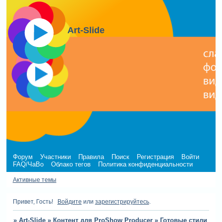
Art-Slide
Форум
Участники
Правила
Поиск
Регистрация
Войти
FAQ/ЧаВо
Облако тегов
Политика конфиденциальности
Активные темы
Привет, Гость!
Войдите
или
зарегистрируйтесь
.
»
Art-Slide
»
Контент для ProShow Producer
»
Готовые стили