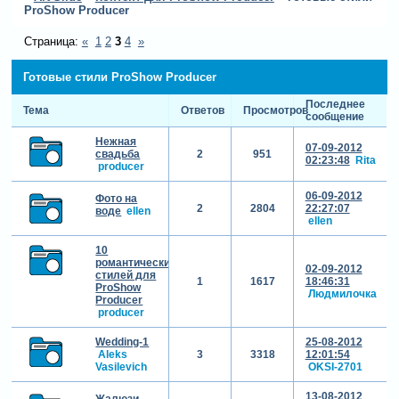
ProShow Producer
Страница:
«
1
2
3
4
»
Готовые стили ProShow Producer
Последнее
Тема
Ответов
Просмотров
сообщение
Нежная
07-09-2012
свадьба
2
951
02:23:48
Rita
producer
06-09-2012
Фото на
2
2804
22:27:07
воде
ellen
ellen
10
романтических
02-09-2012
стилей для
1
1617
18:46:31
ProShow
Людмилочка
Producer
producer
Wedding-1
25-08-2012
Aleks
3
3318
12:01:54
Vasilevich
OKSI-2701
13-08-2012
Жалюзи