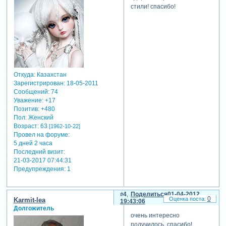
стили! спасибо!
Откуда:
Казахстан
Зарегистрирован
: 18-05-2011
Сообщений:
74
Уважение:
+17
Позитив:
+480
Пол:
Женский
Возраст:
63
[1962-10-22]
Провел на форуме:
5 дней 2 часа
Последний визит:
21-03-2017 07:44:31
Предупреждения:
1
4
Поделиться
01-04-2012
0
Karmit-lea
19:43:06
Долгожитель
очень интересно
получилось, спасибо!