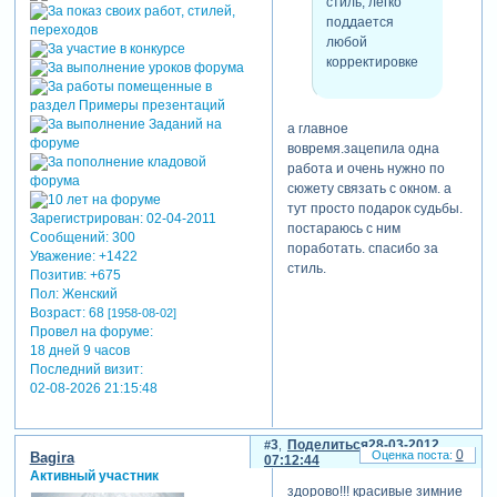
стиль, легко
поддается
любой
корректировке
а главное
вовремя.зацепила одна
работа и очень нужно по
сюжету связать с окном. а
тут просто подарок судьбы.
Зарегистрирован
: 02-04-2011
постараюсь с ним
Сообщений:
300
поработать. спасибо за
Уважение:
+1422
стиль.
Позитив:
+675
Пол:
Женский
Возраст:
68
[1958-08-02]
Провел на форуме:
18 дней 9 часов
Последний визит:
02-08-2026 21:15:48
3
Поделиться
28-03-2012
0
Bagira
07:12:44
Активный участник
здорово!!! красивые зимние