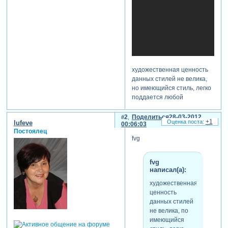
художественная ценность
данных стилей не велика,
но имеющийся стиль, легко
поддается любой
корректировке и м.б.
изменен
2
Поделиться
28-03-2012
+1
lufeve
00:06:03
если это будет кому-то
Постоялец
полезно, то вот ссылки
fvg
Зарегистрируйтесь, чтобы
увидеть ссылки
fvg
Зарегистрируйтесь, чтобы
написал(а):
увидеть ссылки
художественная
отредактировано fvg (28-03-
ценность
2012 00:12:32)
данных стилей
не велика, по
имеющийся