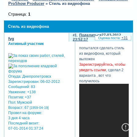
ProShow Producer
»
Стиль из видеофона
Страница:
1
Стиль из видеофона
1
Поделиться
27-03-2012
+31
fvg
23:52:17
Активный участник
попытался сделать стиль
из видеофона, который
выложен
Зарегистрируйтесь, чтобы
увидеть ссылки
, сделал 2
варианта , вот что
Откуда:
Днепропетровск
получилось
Зарегистрирован
: 06-02-2012
Сообщений:
83
Уважение:
+138
Позитив:
+37
Пол:
Мужской
Возраст:
67
[1959-04-19]
Провел на форуме:
3 дня 4 часа
Последний визит:
07-01-2014 01:37:24