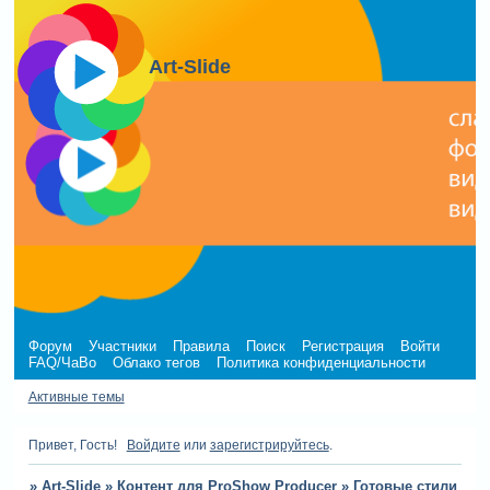
Art-Slide
Форум
Участники
Правила
Поиск
Регистрация
Войти
FAQ/ЧаВо
Облако тегов
Политика конфиденциальности
Активные темы
Привет, Гость!
Войдите
или
зарегистрируйтесь
.
»
Art-Slide
»
Контент для ProShow Producer
»
Готовые стили