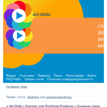
Art-Slide
Форум
Участники
Правила
Поиск
Регистрация
Войти
FAQ/ЧаВо
Облако тегов
Политика конфиденциальности
Активные темы
Привет, Гость!
Войдите
или
зарегистрируйтесь
.
»
Art-Slide
»
Контент для ProShow Producer
»
Готовые стили