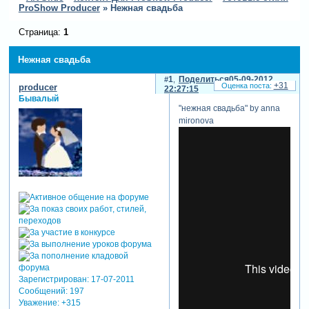
ProShow Producer
»
Нежная свадьба
Страница:
1
Нежная свадьба
1
Поделиться
05-09-2012
+31
producer
22:27:15
Бывалый
"нежная свадьба" by anna
mironova
Зарегистрирован
: 17-07-2011
Сообщений:
197
Уважение:
+315