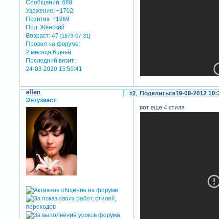
Сообщений:
668
Уважение:
+1702
Позитив:
+1969
Пол:
Женский
Возраст:
47
[1979-07-31]
Провел на форуме:
2 месяца 6 дней
Последний визит:
24-03-2020 15:59:41
ellen
2
Поделиться
19-08-2012 10:
Энтузиаст
вот еще 4 стиля
Зарегистрируйтесь, чтобы у
pass : kecodon10
теги: стили proshow produce
отредактировано ellen (07-0