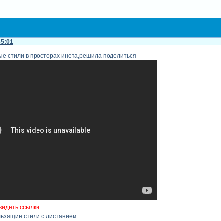
35:01
ые стили в просторах инета,решила поделиться
видеть ссылки
льзящие стили с листанием