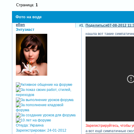
Страница:
1
Фото на воде
ellen
1
Поделиться
07-08-2012 11:
Энтузиаст
нашла вот такие симпатичн
Откуда:
Украина
Зарегистрируйтесь, чтобы у
Зарегистрирован
: 24-01-2012
а вот ещё симпатичные ско