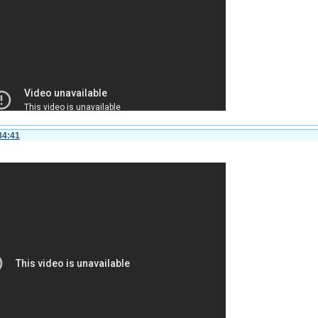
34:41
видеть ссылки
-скользящие стили с листанием+ 1 переход
r
8-2012 13:32:09)