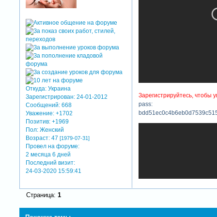
Откуда:
Украина
Зарегистрируйтесь, чтобы у
Зарегистрирован
: 24-01-2012
pass:
Сообщений:
668
bdd51ec0c4b6eb0d7539c51
Уважение:
+1702
Позитив:
+1969
Пол:
Женский
Возраст:
47
[1979-07-31]
Провел на форуме:
2 месяца 6 дней
Последний визит:
24-03-2020 15:59:41
Страница:
1