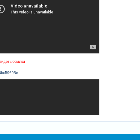
видеть ссылки
5bc59695e