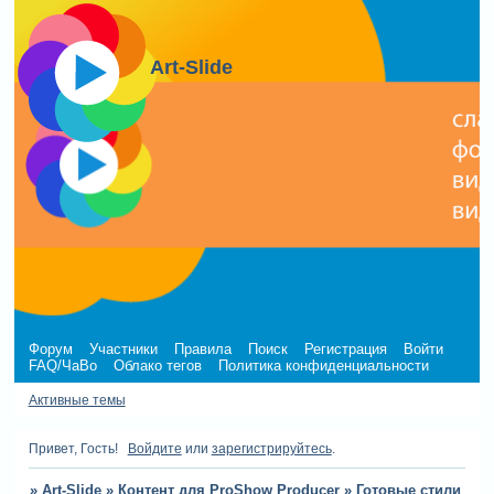
Art-Slide
Форум
Участники
Правила
Поиск
Регистрация
Войти
FAQ/ЧаВо
Облако тегов
Политика конфиденциальности
Активные темы
Привет, Гость!
Войдите
или
зарегистрируйтесь
.
»
Art-Slide
»
Контент для ProShow Producer
»
Готовые стили