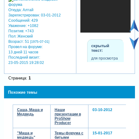
Откуда:
Алтай
Зарегистрирован
: 03-01-2012
Сообщений:
429
Уважение:
+1082
Позитив:
+743
Пол:
Женский
Возраст:
51
[1975-07-01]
скрытый
Провел на форуме:
текст:
13 дней 11 часов
Последний визит:
для просмотра
23-05-2015 19:28:02
скрытого текста
-
Зарегистрируйтесь,
Страница:
1
чтобы увидеть
ссылки
или
зарегистрируйтесь
.
Похожие темы
Саша, Маша и
Наши
03-10-2012
теги: маша и медведь,
Медведь
презентации в
proshow producer,стили
ProShow
proshow producer
Producer
"Маша и
Темы форума с
15-01-2017
медведь"
битыми