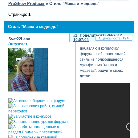
ProShow Producer
»
Стиль "Маша и медведь"
Страница:
1
Стиль "Маша и медведь"
1
Поделиться
13-04-2012
+94
Svet22Lana
10:07:04
Энтузиаст
добавляю в копилочку
форума свой простенький
стиль из полюбившегося
мульфильма "маша и
медведь". радуйте своих
деток!!!