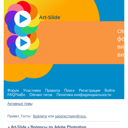
Art-Slide
Форум
Участники
Правила
Поиск
Регистрация
Войти
FAQ/ЧаВо
Облако тегов
Политика конфиденциальности
Активные темы
Привет, Гость!
Войдите
или
зарегистрируйтесь
.
»
Art-Slide
»
Вопросы по Adobe Photoshop