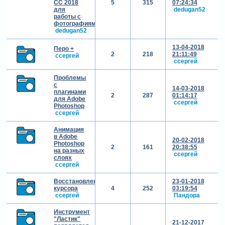
CC 2018
5
315
07:24:34
для
dedugan52
работы с
фотографиями.
dedugan52
13-04-2018
Перо +
2
218
21:11:49
cсергей
cсергей
Проблемы
с
14-03-2018
плагинами
2
287
01:14:17
для Adobe
cсергей
Photoshop
cсергей
Анимация
в Adobe
20-02-2018
Photoshop
2
161
20:38:55
на разных
cсергей
слоях
cсергей
Восстановление
23-01-2018
курсора
4
252
03:19:54
cсергей
Пандора
Инструмент
"Ластик"
21-12-2017