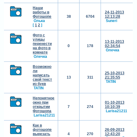
Наши
работы в
24-11-2013
Фотошопе
38
6704
12:13:28
Олька
Suneri
[
1
2
]
Фото с
улицы
13-11-2013
перенести
0
178
02:34:54
на фото в
Олечка
комнате
Олечка
Возможно
ли
25-10-2013
написать
13
311
21:35:55
свой текст
TATIN
из букв
TATIN
Непонятное
окно при
01-10-2013
открытии
7
274
10:10:39
Фотошопа
Larisa21211
Larisa21211
Как в
фотошопе
26-09-2013
вырезать
4
270
12:43:20