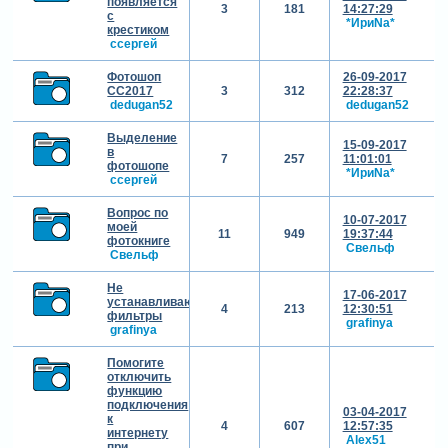
появляется
3
181
14:27:29
с
*ИриNа*
крестиком
cсергей
Фотошоп
26-09-2017
CC2017
3
312
22:28:37
dedugan52
dedugan52
Выделение
15-09-2017
в
7
257
11:01:01
фотошопе
*ИриNа*
cсергей
Вопрос по
10-07-2017
моей
11
949
19:37:44
фотокниге
Свельф
Свельф
Не
17-06-2017
устанавливаются
4
213
12:30:51
фильтры
grafinya
grafinya
Помогите
отключить
функцию
подключения
03-04-2017
к
4
607
12:57:35
интернету
Alex51
при