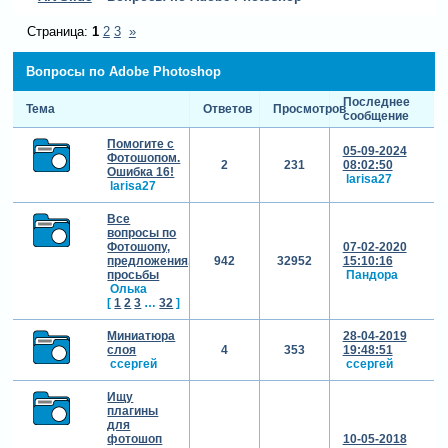
Страница:
1
2
3
»
Вопросы по Adobe Photoshop
Последнее
Тема
Ответов
Просмотров
сообщение
Помогите с
05-09-2024
Фотошопом.
2
231
08:02:50
Ошибка 16!
larisa27
larisa27
Все
вопросы по
Фотошопу,
07-02-2020
предложения,
942
32952
15:10:16
просьбы
Пандора
Олька
[
1
2
3
…
32
]
Миниатюра
28-04-2019
слоя
4
353
19:48:51
cсергей
cсергей
Ищу
плагины
для
фотошоп
10-05-2018