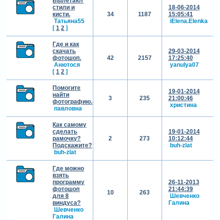
Вылетают
стили и
18-06-2014
кисти.
34
1187
15:05:41
Татьяна55
iElena.Elenka
[
1
2
]
Где и как
скачать
29-03-2014
фотошоп.
42
2157
17:25:40
Анютося
yanulya07
[
1
2
]
Помогите
19-01-2014
найти
3
235
21:00:46
фотографию.
христина
павловна
Как самому
сделать
19-01-2014
рамочку?
2
273
10:12:44
Подскажите?
buh-zlat
buh-zlat
Где можно
взять
программу
26-11-2013
фотошоп
21:44:39
10
263
для 8
Шевченко
виндуса?
Галина
Шевченко
Галина