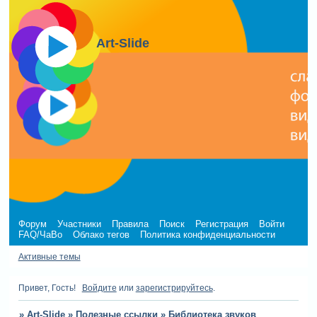
Art-Slide
Форум
Участники
Правила
Поиск
Регистрация
Войти
FAQ/ЧаВо
Облако тегов
Политика конфиденциальности
Активные темы
Привет, Гость!
Войдите
или
зарегистрируйтесь
.
»
Art-Slide
»
Полезные ссылки
»
Библиотека звуков