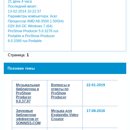
21 день 4 часа
Последний визит:
13-02-2014 10:22:37
Параметры компьютера:
Acer
Процессор AMD A8-3500 1.50GHz
ОЗУ 8гб ОС Windows 7 (64)
ProShow Producer 5.0.3276 rus
Portable и ProShow Producer
6.0.3395 rus Portable
Страница:
1
Похожие темы
Музыкальная
Вопросы и
22-01-2019
библиотека в
ответы по
ProShow
ProShow
Producer
Producer
9.0.37.97
Звуковые
Музыка для
17-08-2016
библиотеки
Explaindio Video
эффектов от
Creator
SONNISS.COM