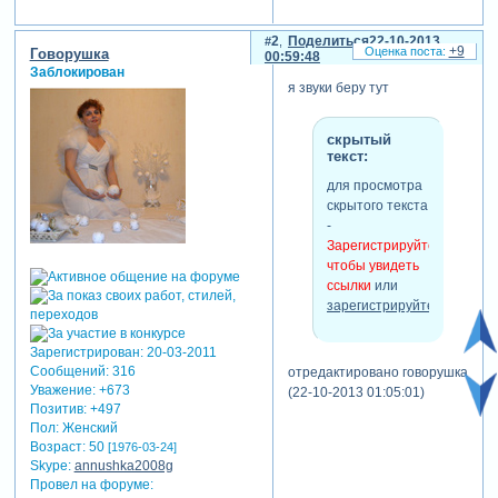
2
Поделиться
22-10-2013
+9
Гoворушка
00:59:48
Заблокирован
я звуки беру тут
скрытый
текст:
для просмотра
скрытого текста
-
Зарегистрируйтесь,
чтобы увидеть
ссылки
или
зарегистрируйтесь
.
Зарегистрирован
: 20-03-2011
Сообщений:
316
отредактировано говорушка
Уважение:
+673
(22-10-2013 01:05:01)
Позитив:
+497
Пол:
Женский
Возраст:
50
[1976-03-24]
Skype:
annushka2008g
Провел на форуме: