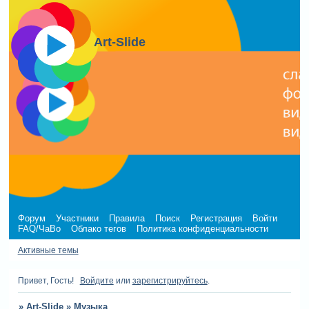
Art-Slide
Форум
Участники
Правила
Поиск
Регистрация
Войти
FAQ/ЧаВо
Облако тегов
Политика конфиденциальности
Активные темы
Привет, Гость!
Войдите
или
зарегистрируйтесь
.
»
Art-Slide
»
Музыка