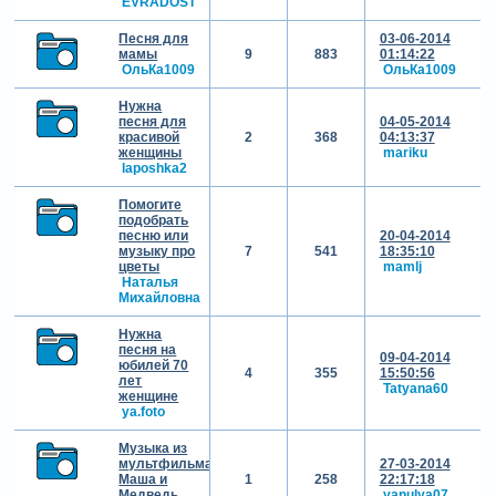
EVRADOST
Песня для
03-06-2014
мамы
9
883
01:14:22
ОльКа1009
ОльКа1009
Нужна
песня для
04-05-2014
красивой
2
368
04:13:37
женщины
mariku
laposhka2
Помогите
подобрать
песню или
20-04-2014
музыку про
7
541
18:35:10
цветы
mamlj
Наталья
Михайловна
Нужна
песня на
09-04-2014
юбилей 70
4
355
15:50:56
лет
Tatyana60
женщине
ya.foto
Музыка из
мультфильма
27-03-2014
Маша и
1
258
22:17:18
Медведь
yanulya07