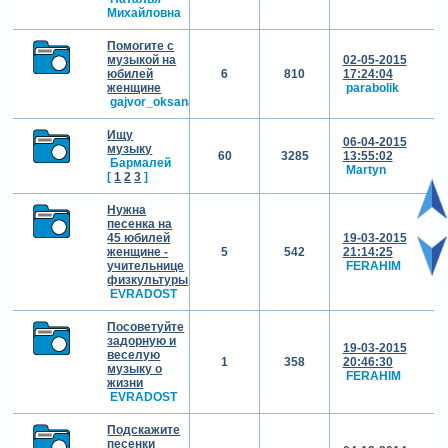
Михайловна
Помогите с
музыкой на
02-05-2015
юбилей
6
810
17:24:04
женщине
parabolik
gajvor_oksana
Ищу
06-04-2015
музыку
60
3285
13:55:02
Бармалей
Martyn
[
1
2
3
]
Нужна
песенка на
45 юбилей
19-03-2015
женщине -
5
542
21:14:25
учительнице
FERAHIM
физкультуры
EVRADOST
Посоветуйте
задорную и
19-03-2015
веселую
1
358
20:46:30
музыку о
FERAHIM
жизни
EVRADOST
Подскажите
песенки