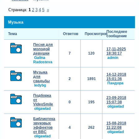
Страница:
1
2
3
4
5
»
Музыка
Последнее
Тема
Ответов
Просмотров
сообщение
Песня для
молодой
17-11-2025
девушки
7
120
18:30:17
Galina
admin
Radosteva
Музыка
14-12-2018
для
2
1891
15:01:36
свадьбы
Пандора
ledybg
Подборка
23-09-2018
от
0
195
15:07:38
VideoSmile
oligawlad
oligawlad
Библиотека
звуковых
15-08-2018
эффектов
4
262
11:22:08
от BBC
oligawlad
oligawlad