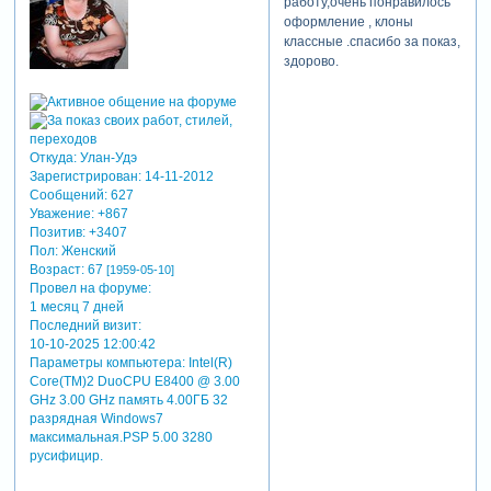
работу,очень понравилось
оформление , клоны
классные .спасибо за показ,
здорово.
Откуда:
Улан-Удэ
Зарегистрирован
: 14-11-2012
Сообщений:
627
Уважение:
+867
Позитив:
+3407
Пол:
Женский
Возраст:
67
[1959-05-10]
Провел на форуме:
1 месяц 7 дней
Последний визит:
10-10-2025 12:00:42
Параметры компьютера:
Intel(R)
Core(TM)2 DuoCPU E8400 @ 3.00
GHz 3.00 GHz память 4.00ГБ 32
разрядная Windows7
максимальная.PSP 5.00 3280
русифицир.