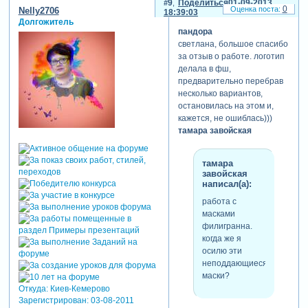
9
Поделиться
01-09-2013
0
Nelly2706
18:39:03
Долгожитель
пандора
светлана, большое спасибо
за отзыв о работе. логотип
делала в фш,
предварительно перебрав
несколько вариантов,
остановилась на этом и,
кажется, не ошиблась)))
тамара завойская
тамара
завойская
написал(а):
работа с
масками
филигранна.
когда же я
осилю эти
неподдающиеся
маски?
Откуда:
Киев-Кемерово
Зарегистрирован
: 03-08-2011