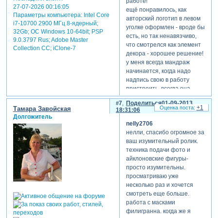
работе!
27-07-2026 00:16:05
ещё понравилось, как
Параметры компьютера:
Intel Core
авторский логотип в левом
i7-10700 2900 МГц 8-ядерный;
уголке оформлен - вроде бы
32Gb; ОС Windows 10-64bit; PSP
есть, но так ненавязчиво,
9.0.3797 Rus; Adobe Master
что смотрелся как элемент
Collection СС; iClone-7
декора - хорошее решение!
у меня всегда мандраж
начинается, когда надо
надпись свою в работу
пристроить, всегда она
кажется лишней... таскаю
7
Поделиться
01-09-2013
её по экрану туда-сюда. а
+1
Тамара Завойская
18:31:06
этот вариант очень
Долгожитель
nelly2706
выигрывает!!! здорово!!!
нелли, спасибо огромное за
поздравляю с премьерой,
ваш изумительный ролик.
работа получилась
техника подачи фото и
своевременная и классная
айклоновские фигуры-
[взломанный сайт]
просто изумительны.
[взломанный сайт]
просматриваю уже
[взломанный сайт]
несколько раз и хочется
смотреть еще больше.
работа с масками
филигранна. когда же я