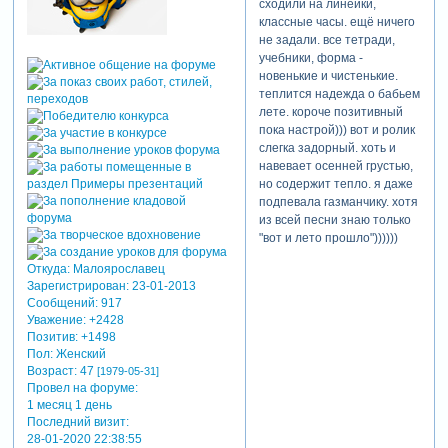
сходили на линейки,
вы уже iclon
классные часы. ещё ничего
освоили
не задали. все тетради,
учебники, форма -
новенькие и чистенькие.
это слишком громко
теплится надежда о бабьем
сказано, постоянно
лете. короче позитивный
забываю, что за чем, даже
пока настрой))) вот и ролик
сделала для себя
слегка задорный. хоть и
небольшой конспект, в
навевает осенней грустью,
котором написала
но содержит тепло. я даже
последовательность
подпевала газманчику. хотя
кнопок, так как времени не
из всей песни знаю только
хватает много времени
"вот и лето прошло"))))))
уделять этой программе,
постоянно всё вылетает из
Откуда:
Малоярославец
головы)))
Зарегистрирован
: 23-01-2013
caregor
Сообщений:
917
Уважение:
+2428
Позитив:
+1498
caregor
Пол:
Женский
написал(а):
Возраст:
47
[1979-05-31]
Провел на форуме:
очень
1 месяц 1 день
понравились
Последний визит:
колоски в
28-01-2020 22:38:55
сочетании с