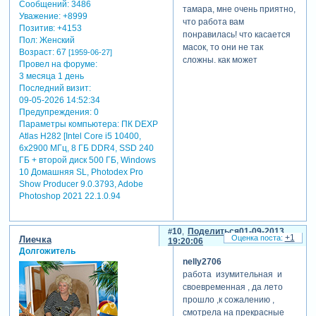
Сообщений:
3486
тамара, мне очень приятно,
Уважение:
+8999
что работа вам
Позитив:
+4153
понравилась! что касается
Пол:
Женский
масок, то они не так
Возраст:
67
[1959-06-27]
сложны, как может
Провел на форуме:
показаться на первый
3 месяца 1 день
взгляд. в этой и других
Последний визит:
своих работах, я больше
09-05-2026 14:52:34
использую возможности
Предупреждения:
0
виньетки, чем маски. ставлю
Параметры компьютера:
ПК DEXP
Atlas H282 [Intel Core i5 10400,
размытие от 70-80 до 100%
6x2900 МГц, 8 ГБ DDR4, SSD 240
и мне нравится результат.
ГБ + второй диск 500 ГБ, Windows
на мой взгляд, так проще.
10 Домашняя SL, Photodex Pro
если же использую маски,
Show Producer 9.0.3793, Adobe
то мне нравится работать с
Photoshop 2021 22.1.0.94
градиентами, в этой работе
они также есть.
10
Поделиться
01-09-2013
+1
Лиечка
19:20:06
Долгожитель
nelly2706
работа изумительная и
своевременная , да лето
прошло ,к сожалению ,
смотрела на прекрасные