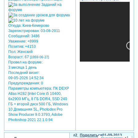
Откуда:
Киев-Кемерово
Зарегистрирован
: 03-08-2011
Сообщений:
3486
Уважение:
+8999
Позитив:
+4153
Пол:
Женский
Возраст:
67
[1959-06-27]
Провел на форуме:
3 месяца 1 день
Последний визит:
09-05-2026 14:52:34
Предупреждения:
0
Параметры компьютера:
ПК DEXP
Atlas H282 [Intel Core i5 10400,
теги: романтические, лето
6x2900 МГц, 8 ГБ DDR4, SSD 240
ГБ + второй диск 500 ГБ, Windows
отредактировано nelly2706
10 Домашняя SL, Photodex Pro
(01-09-2013 12:56:00)
Show Producer 9.0.3793, Adobe
Photoshop 2021 22.1.0.94
2
Поделиться
01-09-2013