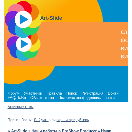
Art-Slide
Форум
Участники
Правила
Поиск
Регистрация
Войти
FAQ/ЧаВо
Облако тегов
Политика конфиденциальности
Активные темы
Привет, Гость!
Войдите
или
зарегистрируйтесь
.
»
Art-Slide
»
Наши работы в ProShow Producer
»
Наши