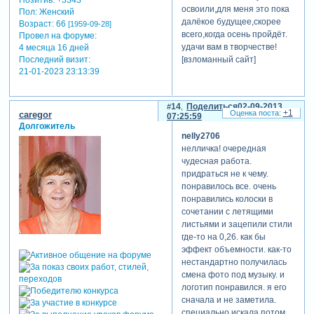
освоили,для меня это пока
Пол:
Женский
далёкое будущее,скорее
Возраст:
66
[1959-09-28]
всего,когда осень пройдёт.
Провел на форуме:
удачи вам в творчестве!
4 месяца 16 дней
Последний визит:
[взломанный сайт]
21-01-2023 23:13:39
14
Поделиться
02-09-2013
+1
caregor
07:25:59
Долгожитель
nelly2706
нелличка! очередная
чудесная работа.
придраться не к чему.
понравилось все. очень
понравились колоски в
сочетании с летящими
листьями и зацепили стили
где-то на 0,26. как бы
эффект объемности. как-то
нестандартно получилась
смена фото под музыку. и
логотип понравился. я его
сначала и не заметила.
специально искала потом.