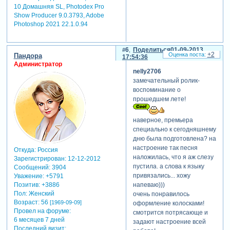
10 Домашняя SL, Photodex Pro
Show Producer 9.0.3793, Adobe
Photoshop 2021 22.1.0.94
6
Поделиться
01-09-2013
+2
Пандора
17:54:36
Администратор
nelly2706
замечательный ролик-
воспоминание о
прошедшем лете!
наверное, премьера
специально к сегодняшнему
дню была подготовлена? на
настроение так песня
Откуда:
Россия
наложилась, что я аж слезу
Зарегистрирован
: 12-12-2012
пустила. а слова к языку
Сообщений:
3904
привязались... хожу
Уважение:
+5791
Позитив:
+3886
напеваю)))
Пол:
Женский
очень понравилось
Возраст:
56
[1969-09-09]
оформление колосками!
Провел на форуме:
смотрится потрясающе и
6 месяцев 7 дней
задают настроение всей
Последний визит: