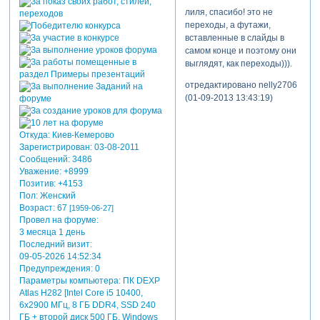
лиля, спасибо! это не
переходы, а футажи,
вставленные в слайды в
самом конце и поэтому они
выглядят, как переходы))).
отредактировано nelly2706
(01-09-2013 13:43:19)
Откуда:
Киев-Кемерово
Зарегистрирован
: 03-08-2011
Сообщений:
3486
Уважение:
+8999
Позитив:
+4153
Пол:
Женский
Возраст:
67
[1959-06-27]
Провел на форуме:
3 месяца 1 день
Последний визит:
09-05-2026 14:52:34
Предупреждения:
0
Параметры компьютера:
ПК DEXP
Atlas H282 [Intel Core i5 10400,
6x2900 МГц, 8 ГБ DDR4, SSD 240
ГБ + второй диск 500 ГБ, Windows