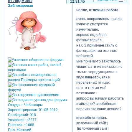
+1
от Людмилы
12:31:45
Заблокирован
нелли, отличная работа!
очень понравилось начало.
колоски смотрятся
изумительно.
хорошо подобран
фотоматериал.
на 0.3 применен стиль с
фотографиями осенних
пейзажей.
мне почему-то захотелось
увидеть эти же пейзажи, но
только чередующиеся в
виде виньеток, как в
перелетных птицах.
но это только моё
пожелание...
вопрос: вы начали работать
в айклоне? влюблённая
Откуда:
г. Чебоксары
парочка это ваше деяние?
Зарегистрирован
: 01-05-2012
Сообщений:
918
спасибо за показ.
Уважение:
+2277
[взломанный сайт]
Позитив:
+1688
[взломанный сайт]
Пол:
Женский