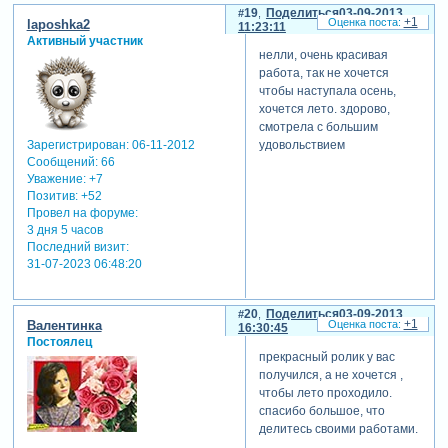
19
Поделиться
03-09-2013
+1
laposhka2
11:23:11
Активный участник
нелли, очень красивая
работа, так не хочется
чтобы наступала осень,
хочется лето. здорово,
смотрела с большим
Зарегистрирован
: 06-11-2012
удовольствием
Сообщений:
66
Уважение:
+7
Позитив:
+52
Провел на форуме:
3 дня 5 часов
Последний визит:
31-07-2023 06:48:20
20
Поделиться
03-09-2013
+1
Валентинка
16:30:45
Постоялец
прекрасный ролик у вас
получился, а не хочется ,
чтобы лето проходило.
спасибо большое, что
делитесь своими работами.