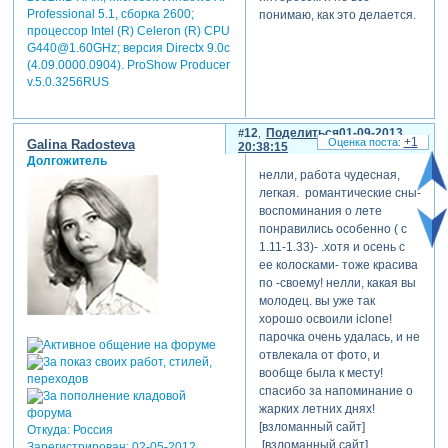
Professional 5.1, сборка 2600;
понимаю, как это делается.
процессор Intel (R) Celeron (R) CPU
G440@1.60GHz; версия Directx 9.0c
(4.09.0000.0904). ProShow Producer
v.5.0.3256RUS
12
Поделиться
01-09-2013
+1
Galina Radosteva
20:38:15
Долгожитель
нелли, работа чудесная,
легкая. романтические сны-
воспоминания о лете
понравились особенно ( с
1.11-1.33)- .хотя и осень с
ее колосками- тоже красива
по -своему! нелли, какая вы
молодец. вы уже так
хорошо освоили iclone!
парочка очень удалась, и не
отвлекала от фото, и
вообще была к месту!
спасибо за напоминание о
жарких летних днях!
[взломанный сайт]
Откуда:
Россия
[взломанный сайт]
Зарегистрирован
: 02-05-2012