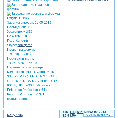
Откуда:
г. Омск
Зарегистрирован
: 11-05-2012
Сообщений:
981
Уважение:
+1836
Позитив:
+1812
Пол:
Женский
Skype:
caregorod
Провел на форуме:
1 месяц 12 дней
Последний визит:
18-06-2026 11:45:43
Параметры компьютера:
Компьютер: Intel(R) Core(TM) i5-
3350P CPU @ 3.10 GHz 3.10GHz;
ОЗУ 16.0 ГБ; NVIDIA GeForce GTX
660 Ti; HDD 200Gb, Windows 8
Enterprise Professional 64 bit,
ProshowProducer 5.0.3310
стационарная
15
Поделиться
02-09-2013
+1
Nelly2706
16:58:50