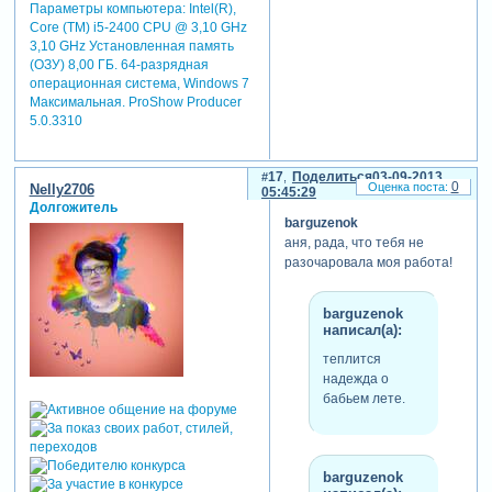
Параметры компьютера:
Intel(R),
летящими
Core (TM) i5-2400 CPU @ 3,10 GHz
листьями и
3,10 GHz Установленная память
зацепили стили
(ОЗУ) 8,00 ГБ. 64-разрядная
где-то на 0,26.
операционная система, Windows 7
Максимальная. ProShow Producer
5.0.3310
спасибо, ирина. нашла
какую-нибудь осеннюю
17
Поделиться
03-09-2013
травку и наткнулась в одном
0
Nelly2706
05:45:29
из скрапов на эти колоски,
Долгожитель
чему очень обрадовалась,
barguzenok
т.к. они были в одной
аня, рада, что тебя не
цветовой гамме с
разочаровала моя работа!
листочками, футажи
которых я сделала в
barguzenok
программе dp animation
написал(а):
maker.
теплится
надежда о
бабьем лете.
barguzenok