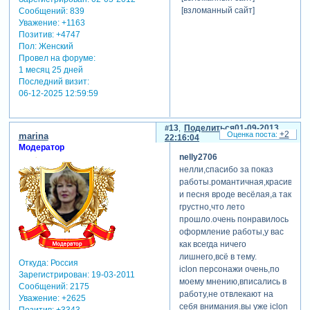
[взломанный сайт]
Сообщений:
839
Уважение:
+1163
Позитив:
+4747
Пол:
Женский
Провел на форуме:
1 месяц 25 дней
Последний визит:
06-12-2025 12:59:59
13
Поделиться
01-09-2013
+2
marina
22:16:04
Модератор
nelly2706
нелли,спасибо за показ
работы.романтичная,красивая
и песня вроде весёлая,а так
грустно,что лето
прошло.очень понравилось
оформление работы,у вас
как всегда ничего
лишнего,всё в тему.
Откуда:
Россия
iclon персонажи очень,по
Зарегистрирован
: 19-03-2011
моему мнению,вписались в
Сообщений:
2175
работу,не отвлекают на
Уважение:
+2625
себя внимания.вы уже iclon
Позитив:
+3343