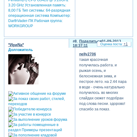
3.20 GHz Установленная память:
8,00 ГБ Тип системы: 64-разрядная
операционная система Компьютер:
DarthVader-ПК Рабочая группа:
WORKGROUP
8
Поделиться
01-09-2013
+1
*ИриNа*
18:37:11
Долгожитель
nelly2706
такая красочная
получилась работа. и
рыжая осень, и
белоснежная зима, и
пестрое лето. на 2.44 пара
в воде - очень натурально
получилось. во многих
слайдах сюжет подобран
под слова песни. здорово!
спасибо за показ.