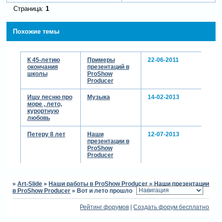
Страница:
1
Похожие темы
К 45-летию
Примеры
22-06-2011
окончания
презентаций в
школы
ProShow
Producer
Ищу песню про
Музыка
14-02-2013
море , лето,
курортную
любовь
Петеру 8 лет
Наши
12-07-2013
презентации в
ProShow
Producer
»
Art-Slide
»
Наши работы в ProShow Producer
»
Наши презентации
в ProShow Producer
»
Вот и лето прошло
Рейтинг форумов
|
Создать форум бесплатно