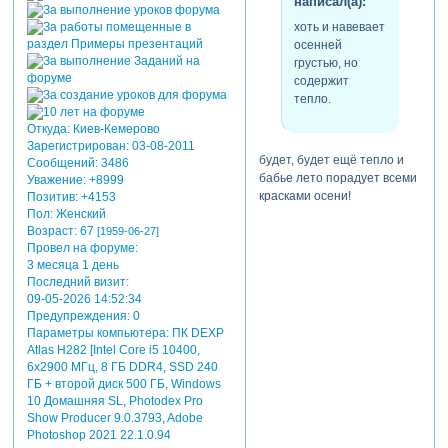
написал(а):
хоть и навевает
осенней
грустью, но
содержит
тепло.
Откуда:
Киев-Кемерово
Зарегистрирован
: 03-08-2011
будет, будет ещё тепло и
Сообщений:
3486
бабье лето порадует всеми
Уважение:
+8999
красками осени!
Позитив:
+4153
Пол:
Женский
Возраст:
67
[1959-06-27]
Провел на форуме:
3 месяца 1 день
Последний визит:
09-05-2026 14:52:34
Предупреждения:
0
Параметры компьютера:
ПК DEXP
Atlas H282 [Intel Core i5 10400,
6x2900 МГц, 8 ГБ DDR4, SSD 240
ГБ + второй диск 500 ГБ, Windows
10 Домашняя SL, Photodex Pro
Show Producer 9.0.3793, Adobe
Photoshop 2021 22.1.0.94