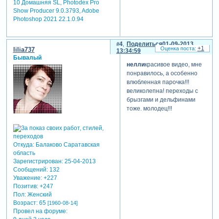
10 Домашняя SL, Photodex Pro
Show Producer 9.0.3793, Adobe
Photoshop 2021 22.1.0.94
4
Поделиться
01-09-2013
+1
lilia737
13:34:59
Бывалый
нелли
красивое видео, мне
понравилось, а особенно
влюбленная парочка!!!
великолепна! переходы с
брызгами и дельфинами
тоже. молодец!!!
Откуда:
Балаково Саратавская
область
Зарегистрирован
: 25-04-2013
Сообщений:
132
Уважение:
+227
Позитив:
+247
Пол:
Женский
Возраст:
65
[1960-08-14]
Провел на форуме: