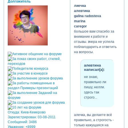
Долгожитель
лиечка
алевтина
galina radosteva
marina
caregor
большое вам спасибо за
внимание к работе и
отзывы. вчера не успела
поблагодарить и ответить
на вопросы.
алевтина
написал(а):
не знаю,
правильно ли
пишу, нелли.
здесь так
строго...
Откуда:
Киев-Кемерово
алечка, вы делаете всё
Зарегистрирован
: 03-08-2011
правильно, а строгость -
Сообщений:
3486
только кажущаяся на
Уважение:
+8999