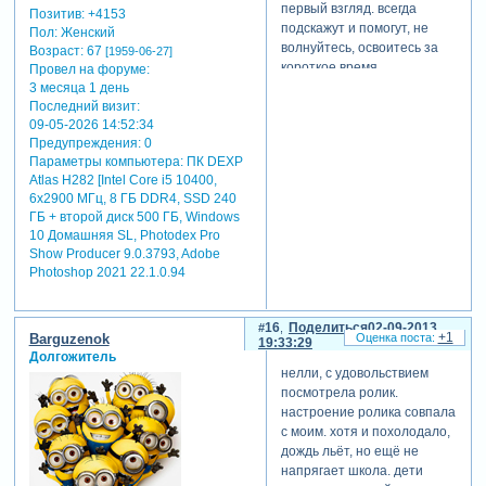
первый взгляд. всегда
Позитив:
+4153
подскажут и помогут, не
Пол:
Женский
волнуйтесь, освоитесь за
Возраст:
67
[1959-06-27]
короткое время.
Провел на форуме:
3 месяца 1 день
Последний визит:
galina
09-05-2026 14:52:34
radosteva
Предупреждения:
0
написал(а):
Параметры компьютера:
ПК DEXP
парочка очень
Atlas H282 [Intel Core i5 10400,
удалась, и не
6x2900 МГц, 8 ГБ DDR4, SSD 240
отвлекала от
ГБ + второй диск 500 ГБ, Windows
10 Домашняя SL, Photodex Pro
фото, и вообще
Show Producer 9.0.3793, Adobe
была к месту!
Photoshop 2021 22.1.0.94
честно говоря. я опасалась,
16
Поделиться
02-09-2013
+1
Barguzenok
что они будут слишком
19:33:29
Долгожитель
выделяться, но, к счастью,
нелли, с удовольствием
судя по отзывам, это не так.
посмотрела ролик.
marina
настроение ролика совпала
с моим. хотя и похолодало,
marina
дождь льёт, но ещё не
написал(а):
напрягает школа. дети