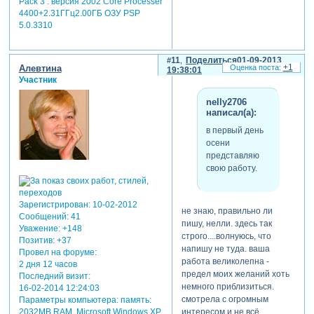
Pack 3 . версия 2002 Core Processer
4400+2.31ГГц2.00ГБ ОЗУ PSP
5.0.3310
11
Поделиться
01-09-2013
+1
Алевтина
19:38:01
Участник
nelly2706
написал(а):
в первый день
осени
представляю
свою работу.
Зарегистрирован
: 10-02-2012
не знаю, правильно ли
Сообщений:
41
пишу, нелли. здесь так
Уважение:
+148
строго....волнуюсь, что
Позитив:
+37
напишу не туда. ваша
Провел на форуме:
работа великолепна -
2 дня 12 часов
предел моих желаний хоть
Последний визит:
немного приблизиться.
16-02-2014 12:24:03
смотрела с огромным
Параметры компьютера:
память:
интересом и не всё
2032MB RAM, Microsoft Windows XP