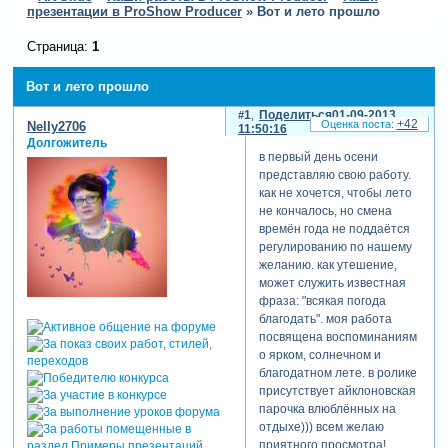
презентации в ProShow Producer
»
Вот и лето прошло
Страница:
1
Вот и лето прошло
1
Поделиться
01-09-2013
+42
Nelly2706
11:50:16
Долгожитель
в первый день осени
представляю свою работу.
как не хочется, чтобы лето
не кончалось, но смена
времён года не поддаётся
регулированию по нашему
желанию. как утешение,
может служить известная
фраза: "всякая погода
благодать". моя работа
посвящена воспоминаниям
о ярком, солнечном и
благодатном лете. в ролике
присутствует айклоновская
парочка влюблённых на
отдыхе))) всем желаю
приятного просмотра!