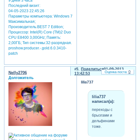
9 дней 3 часа
Последний визит:
04-05-2023 22:45:26
Параметры компьютера:
Windows 7
Максимальная;
Производитель:BEST 7 Edition;
Процессор: Intel(R) Core (TM)2 Duo
CPU E8400 3,00GHz; Память:
2,00ГБ; Тип системы:32-разрядная.
proshow.producer.-.gold.6.0.3410-
patch
5
Поделиться
01-09-2013
0
Nelly2706
13:42:53
Долгожитель
lilia737
lilia737
написал(а):
переходы с
брызгами и
дельфинами
тоже.