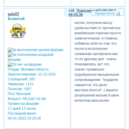
18
Поделиться
03-09-2013
+1
gala57
09:35:36
Бывалый
нелли, получила массу
удовольствия от просмотра.
влюбленная парочка просто
замечательная. и главное,
поймала себя на том, что
песня в исполнении
газманова прозвучала как-
то по другому для - очень
понравилась. вот что
Откуда:
Москвая область
значит правильно
Зарегистрирован
: 12-12-2011
подобранное музыкальное
Сообщений:
185
сопровождение. "недаром
Уважение:
+121
говорится, что дело
Позитив:
+307
мастера боится". с вашего
Пол:
Женский
разрешения возьму в свою
Возраст:
69
[1957-05-08]
копилочку ваш ролик.
Провел на форуме:
17 дней 13 часов
Последний визит:
04-01-2023 19:18:28