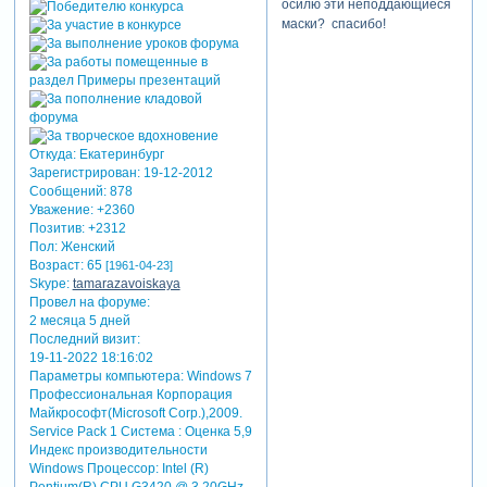
осилю эти неподдающиеся
маски? спасибо!
Откуда:
Екатеринбург
Зарегистрирован
: 19-12-2012
Сообщений:
878
Уважение:
+2360
Позитив:
+2312
Пол:
Женский
Возраст:
65
[1961-04-23]
Skype:
tamarazavoiskaya
Провел на форуме:
2 месяца 5 дней
Последний визит:
19-11-2022 18:16:02
Параметры компьютера:
Windows 7
Профессиональная Корпорация
Майкрософт(Microsoft Corp.),2009.
Service Pack 1 Система : Оценка 5,9
Индекс производительности
Windows Процессор: Intel (R)
Pentium(R) CPU G3420 @ 3.20GHz