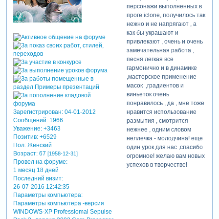
персонажи выполненных в
проге iclone, получилось так
нежно и не напрягают , а
как бы украшают и
привлекают , очень и очень
замечательная работа ,
песня легкая все
гармонично и в динамике
,мастерское применение
масок ,градиентов и
виньеток очень
понравилось , да , мне тоже
нравится использование
Зарегистрирован
: 04-01-2012
Сообщений:
1966
размытия , смотрится
Уважение:
+3463
нежнее , одним словом
Позитив:
+6529
неллечка - молодчина! еще
Пол:
Женский
один урок для нас ,спасибо
Возраст:
67
[1958-12-31]
огромное! желаю вам новых
Провел на форуме:
успехов в творчестве!
1 месяц 18 дней
Последний визит:
26-07-2016 12:42:35
Параметры компьютера:
Параметры компьютера -версия
WINDOWS-XP Professiomal Sepuise