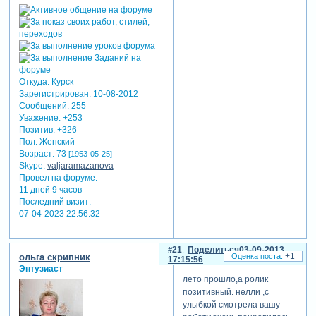
Откуда:
Курск
Зарегистрирован
: 10-08-2012
Сообщений:
255
Уважение:
+253
Позитив:
+326
Пол:
Женский
Возраст:
73
[1953-05-25]
Skype:
valjaramazanova
Провел на форуме:
11 дней 9 часов
Последний визит:
07-04-2023 22:56:32
21
Поделиться
03-09-2013
+1
ольга скрипник
17:15:56
Энтузиаст
лето прошло,а ролик
позитивный. нелли ,с
улыбкой смотрела вашу