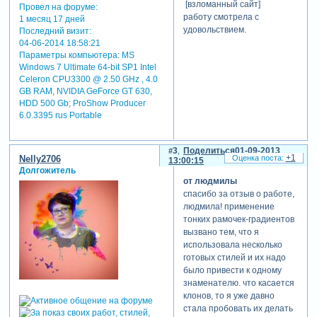
[взломанный сайт]
Провел на форуме:
работу смотрела с
1 месяц 17 дней
удовольствием.
Последний визит:
04-06-2014 18:58:21
Параметры компьютера:
MS
Windows 7 Ultimate 64-bit SP1 Intel
Celeron CPU3300 @ 2.50 GHz , 4.0
GB RAM, NVIDIA GeForce GT 630,
HDD 500 Gb; ProShow Producer
6.0.3395 rus Portable
3
Поделиться
01-09-2013
+1
Nelly2706
13:00:15
Долгожитель
от людмилы
спасибо за отзыв о работе,
людмила! применение
тонких рамочек-градиентов
вызвано тем, что я
использовала несколько
готовых стилей и их надо
было привести к одному
знаменателю. что касается
клонов, то я уже давно
стала пробовать их делать