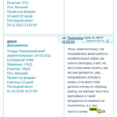
Позитив:
+571
Пол:
Женский
Провел на форуме:
14 дней 19 часов
Последний визит:
26-11-2012 13:10:54
4
Поделиться
18-11-2012
+1
gauss
11:52:51
Долгожитель
лена, замечательно, так
Откуда:
Приморский край
понравились ваши работы.
Зарегистрирован
: 16-03-2011
изумительные гифки, вы
Сообщений:
6399
просто молодец, я вот, не
Уважение:
+7621
могу пока никак понять, как
Позитив:
+3915
же они делаются, увы...
Пол:
Женский
понравились елочки и
Провел на форуме:
шары, я на днях тоже
4 месяца 12 дней
Последний визит:
делала елочку по образцу
01-10-2018 16:37:59
аниты, но клипарт был чуть
массивнее и такой
воздушности немного не
получилось, а у вас -
просто супер.