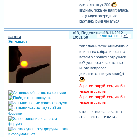
сделала штук 200
.
видимо, пока не наигралась,
т.к. увидев очередную
картинку руки чесаться
начинают.
а потом, куда приятнее
13
Поделиться
18-11-2012
+1
samira
19:31:58
смотреть фильм с
Энтузиаст
качественными
так елочки тоже анимашки?
изображениями, причём
или вы их собрали в фш, а
такими, которые нужны
потом в прошоу закружили
именно вам.
их? уж прости за столько
и опять же, повторения из
много вопросов,
работы в работу
действительно увлекли)))
наблюдаться не будут. а-то
всем уже поднадоели не
Зарегистрируйтесь, чтобы
раз виденные...
увидеть ссылки
анимашки,например.
Зарегистрируйтесь, чтобы
хотя я их очень люблю.
увидеть ссылки
oligawlad, я даже не знаю, о
отредактировано samira
чём вы говорите.
(18-11-2012 19:36:14)
выводила я как всегда,
ничего нового.
значка 3d я что-то не