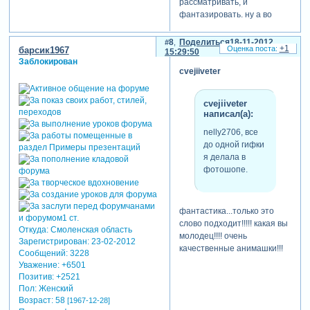
рассматривать, и
фантазировать. ну а во
втором, просто заворожили
кружащиеся воздушные
8
Поделиться
18-11-2012
+1
барсик1967
елочки и шары.
15:29:50
Заблокирован
cvejiiveter
cvejiiveter
написал(а):
nelly2706, все
до одной гифки
я делала в
фотошопе.
фантастика...только это
слово подходит!!!!! какая вы
Откуда:
Смоленская область
молодец!!!! очень
Зарегистрирован
: 23-02-2012
качественные анимашки!!!
Сообщений:
3228
Уважение:
+6501
Позитив:
+2521
Пол:
Женский
Возраст:
58
[1967-12-28]