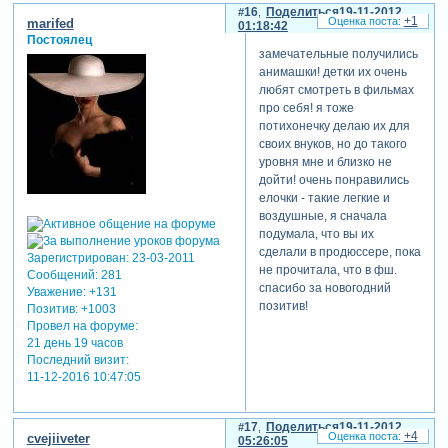
16
Поделиться
19-11-2012
+1
marifed
01:18:42
Постоялец
замечательные получились
анимашки! детки их очень
любят смотреть в фильмах
про себя! я тоже
потихонечку делаю их для
своих внуков, но до такого
уровня мне и близко не
дойти! очень понравились
елочки - такие легкие и
воздушные, я сначала
подумала, что вы их
сделали в продюссере, пока
Зарегистрирован
: 23-03-2011
не прочитала, что в фш.
Сообщений:
281
спасибо за новогодний
Уважение:
+131
позитив!
Позитив:
+1003
Провел на форуме:
21 день 19 часов
Последний визит:
11-12-2016 10:47:05
17
Поделиться
19-11-2012
+4
cvejiiveter
05:26:05