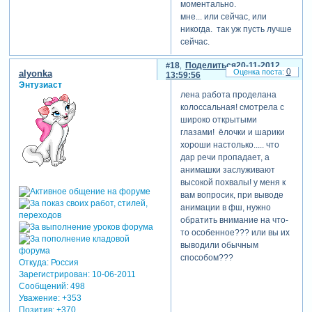
моментально.
мне... или сейчас, или
никогда. так уж пусть лучше
сейчас.
вот увидела бабок,
18
Поделиться
20-11-2012
фантазия разыгралась,
0
alyonka
13:59:56
пока делала, новый год на
Энтузиаст
носу, тут же другая идея
лена работа проделана
клюнула.
колоссальная! смотрела с
ох-ох-ооооооооо, тяжело
широко открытыми
нам живётся,
глазами! ёлочки и шарики
увлекающимся натурам
хороши настолько..... что
(конечно же это шутка)!
дар речи пропадает, а
анимашки заслуживают
высокой похвалы! у меня к
вам вопросик, при выводе
анимации в фш, нужно
обратить внимание на что-
то особенное??? или вы их
выводили обычным
способом???
Откуда:
Россия
Зарегистрирован
: 10-06-2011
Сообщений:
498
Уважение:
+353
Позитив:
+370