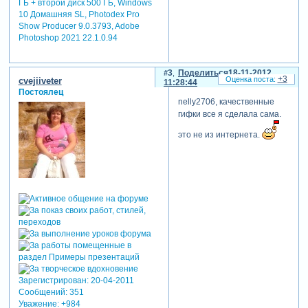
ГБ + второй диск 500 ГБ, Windows
10 Домашняя SL, Photodex Pro
Show Producer 9.0.3793, Adobe
Photoshop 2021 22.1.0.94
3
Поделиться
18-11-2012
+3
cvejiiveter
11:28:44
Постоялец
nelly2706, качественные
гифки все я сделала сама.
это не из интернета.
Зарегистрирован
: 20-04-2011
Сообщений:
351
Уважение:
+984