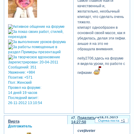
самое главное найти
качественный и,
желательно, необычный
клипарт, что сделать очень
тяжело.
клипарт однообразен в
основной своей массе, как я
убедилась, делая эти гифки.
аньше я на это не
обращала внимания.
nelly2706,здесь на форуме
Зарегистрирован
: 20-04-2011
я видела уроки, по работе с
Сообщений:
351
Уважение:
+984
гифками.
Позитив:
+571
Пол:
Женский
Провел на форуме:
14 дней 19 часов
Последний визит:
26-11-2012 13:10:54
7
Поделиться
18-11-2012
+1
Вирта
14:27:50
Долгожитель
cvejiiveter