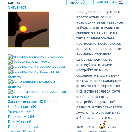
+1
samira
18:44:27
Энтузиаст
лена, дефиле получилось
просто отличное!!!! и
новогодняя тема, наверное,
сейчас самая актуальная.
спасибо за позитив и вот
такое предновогоднее
настроение! несколько раз
просмотрела ваши ролики -
анимашки отличного
качества. подскажите,
пожалуйста, с какими
настройками вы их
сохраняете в фш? у меня
почему-то при сохранении
gif получается зернистость
и качество теряется, хотя
пробовала менять
Зарегистрирован
: 03-07-2012
настройки, но увы... всё
Сообщений:
568
равно качество становится
Уважение:
+864
хуже. от чего это зависит?
Позитив:
+1294
а ёлочки и шарики выше
Пол:
Женский
всех похвал!
у вас
Провел на форуме:
1 месяц 30 дней
такой клипарт есть на