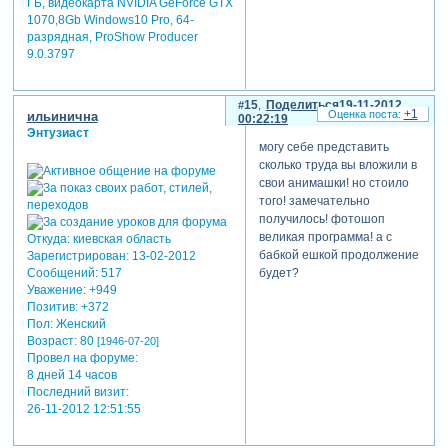
ГБ, видеокарта NVIDIA GeForce GTX
1070,8Gb Windows10 Pro, 64-
разрядная, ProShow Producer
9.0.3797
15
Поделиться
19-11-2012
+1
ильинична
00:22:19
Энтузиаст
могу себе представить
сколько труда вы вложили в
свои анимашки! но стоило
того! замечательно
получилось! фотошоп
великая программа! а с
Откуда:
киевская область
бабкой ешкой продолжение
Зарегистрирован
: 13-02-2012
будет?
Сообщений:
517
Уважение:
+949
Позитив:
+372
Пол:
Женский
Возраст:
80
[1946-07-20]
Провел на форуме:
8 дней 14 часов
Последний визит:
26-11-2012 12:51:55