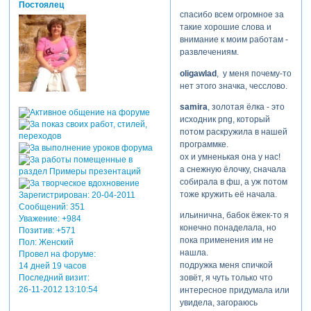
Постоялец
спасибо всем огромное за
такие хорошие слова и
внимание к моим работам -
развлечениям.
oligawlad
, у меня почему-то
нет этого значка, чесслово.
samira
, золотая ёлка - это
исходник png, который
потом раскружила в нашей
программке.
ох и умненькая она у нас!
а снежную ёлочку, сначала
собирала в фш, а уж потом
тоже кружить её начала.
Зарегистрирован
: 20-04-2011
Сообщений:
351
ильинична, бабок ёжек-то я
Уважение:
+984
конечно понаделала, но
Позитив:
+571
пока применения им не
Пол:
Женский
нашла.
Провел на форуме:
подружка меня спичкой
14 дней 19 часов
Последний визит:
зовёт, я чуть только что
26-11-2012 13:10:54
интересное придумала или
увидела, загораюсь