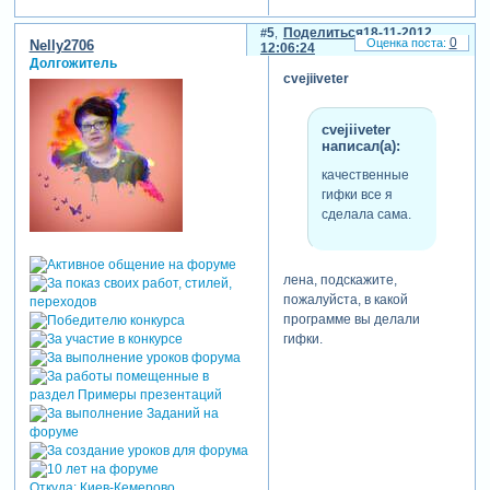
5
Поделиться
18-11-2012
0
Nelly2706
12:06:24
Долгожитель
cvejiiveter
cvejiiveter
написал(а):
качественные
гифки все я
сделала сама.
лена, подскажите,
пожалуйста, в какой
программе вы делали
гифки.
Откуда:
Киев-Кемерово