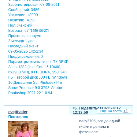
Зарегистрирован
: 03-08-2011
Сообщений:
3486
Уважение:
+8999
Позитив:
+4153
Пол:
Женский
Возраст:
67
[1959-06-27]
Провел на форуме:
3 месяца 1 день
Последний визит:
09-05-2026 14:52:34
Предупреждения:
0
Параметры компьютера:
ПК DEXP
Atlas H282 [Intel Core i5 10400,
6x2900 МГц, 8 ГБ DDR4, SSD 240
ГБ + второй диск 500 ГБ, Windows
10 Домашняя SL, Photodex Pro
Show Producer 9.0.3793, Adobe
Photoshop 2021 22.1.0.94
6
Поделиться
18-11-2012
+1
cvejiiveter
12:12:59
Постоялец
nelly2706, все до одной
гифки я делала в
фотошопе.