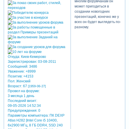
многим форумчанам он
может пригодиться в
создании новогодних
презентаций, конечно же у
всех он будет выглядеть по-
разному.
приятного просмотра и
новогоднего настроения.
Откуда:
Киев-Кемерово
Зарегистрирован
: 03-08-2011
теги: новый
Сообщений:
3486
год,анимашки,пример
Уважение:
+8999
презентации
Позитив:
+4153
Пол:
Женский
Возраст:
67
[1959-06-27]
Провел на форуме:
3 месяца 1 день
Последний визит:
09-05-2026 14:52:34
Предупреждения:
0
Параметры компьютера:
ПК DEXP
Atlas H282 [Intel Core i5 10400,
6x2900 МГц, 8 ГБ DDR4, SSD 240