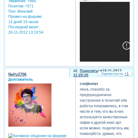
Уважение:
+984
Позитив:
+571
Пол:
Женский
Провел на форуме:
14 дней 19 часов
Последний визит:
26-11-2012 13:10:54
2
Поделиться
18-11-2012
+1
Nelly2706
11:20:20
Долгожитель
cvejiiveter
лена, спасибо за
предпраздничное
настроение и позитив! обе
работы понравились, в том
числе и тем, что вы в них
используете качественные
гифки и другой клип арт.
если можно. поделитесь им,
пожалуйста. думаю, что