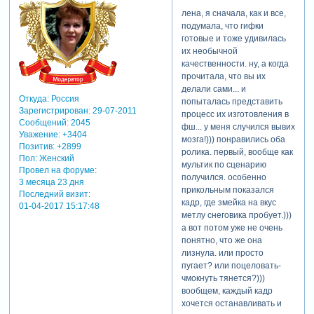
лена, я сначала, как и все,
подумала, что гифки
готовые и тоже удивилась
их необычной
качественности. ну, а когда
прочитала, что вы их
делали сами... и
Откуда:
Россия
попыталась представить
Зарегистрирован
: 29-07-2011
процесс их изготовления в
Сообщений:
2045
фш... у меня случился вывих
Уважение:
+3404
мозга!))) понравились оба
Позитив:
+2899
ролика. первый, вообще как
Пол:
Женский
мультик по сценарию
Провел на форуме:
получился. особенно
3 месяца 23 дня
прикольным показался
Последний визит:
кадр, где змейка на вкус
01-04-2017 15:17:48
метлу снеговика пробует.)))
а вот потом уже не очень
понятно, что же она
лизнула. или просто
пугает? или поцеловать-
чмокнуть тянется?)))
вообщем, каждый кадр
хочется останавливать и