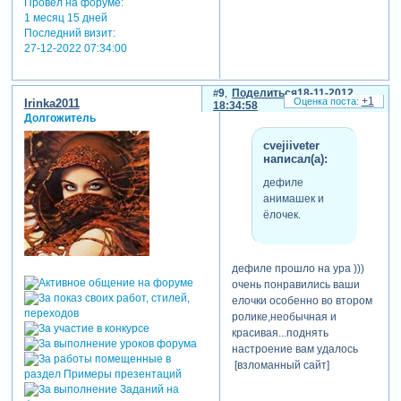
Провел на форуме:
1 месяц 15 дней
Последний визит:
27-12-2022 07:34:00
9
Поделиться
18-11-2012
+1
Irinka2011
18:34:58
Долгожитель
cvejiiveter
написал(а):
дефиле
анимашек и
ёлочек.
дефиле прошло на ура )))
очень понравились ваши
елочки особенно во втором
ролике,необычная и
красивая...поднять
настроение вам удалось
[взломанный сайт]