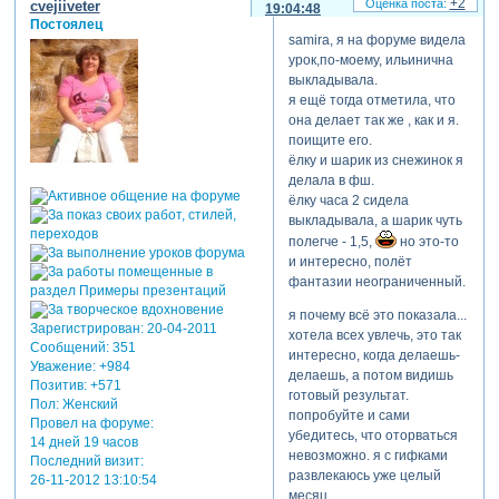
+2
cvejiiveter
19:04:48
Постоялец
samira, я на форуме видела
урок,по-моему, ильинична
выкладывала.
я ещё тогда отметила, что
она делает так же , как и я.
поищите его.
ёлку и шарик из снежинок я
делала в фш.
ёлку часа 2 сидела
выкладывала, а шарик чуть
полегче - 1,5,
но это-то
и интересно, полёт
фантазии неограниченный.
я почему всё это показала...
Зарегистрирован
: 20-04-2011
хотела всех увлечь, это так
Сообщений:
351
интересно, когда делаешь-
Уважение:
+984
делаешь, а потом видишь
Позитив:
+571
готовый результат.
Пол:
Женский
попробуйте и сами
Провел на форуме:
убедитесь, что оторваться
14 дней 19 часов
невозможно. я с гифками
Последний визит:
развлекаюсь уже целый
26-11-2012 13:10:54
месяц.