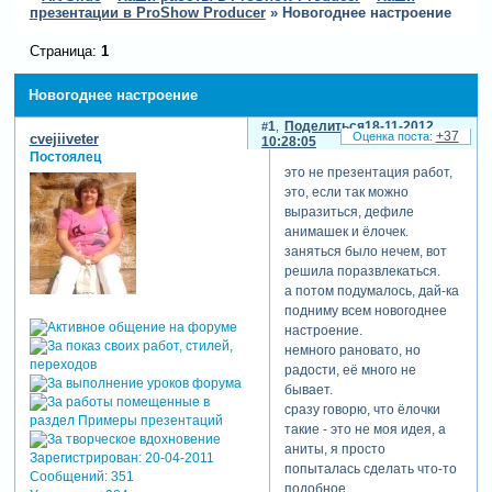
презентации в ProShow Producer
»
Новогоднее настроение
Страница:
1
Новогоднее настроение
1
Поделиться
18-11-2012
+37
cvejiiveter
10:28:05
Постоялец
это не презентация работ,
это, если так можно
выразиться, дефиле
анимашек и ёлочек.
заняться было нечем, вот
решила поразвлекаться.
а потом подумалось, дай-ка
подниму всем новогоднее
настроение.
немного рановато, но
радости, её много не
бывает.
сразу говорю, что ёлочки
такие - это не моя идея, а
аниты, я просто
Зарегистрирован
: 20-04-2011
попыталась сделать что-то
Сообщений:
351
подобное.