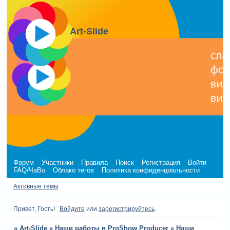
Art-Slide
Форум
Участники
Правила
Поиск
Регистрация
Войти
FAQ/ЧаВо
Облако тегов
Политика конфиденциальности
Активные темы
Привет, Гость!
Войдите
или
зарегистрируйтесь
.
»
Art-Slide
»
Наши работы в ProShow Producer
»
Наши