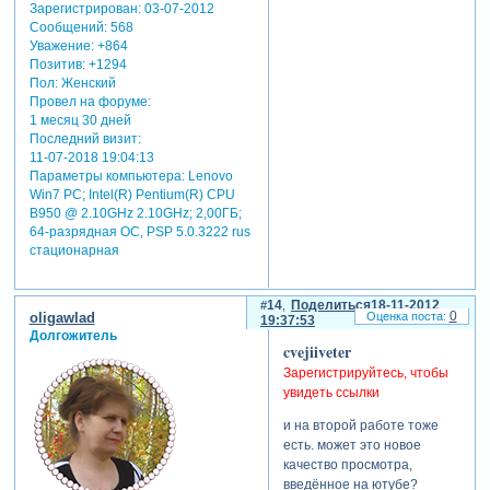
Зарегистрирован
: 03-07-2012
увидела.
Сообщений:
568
Уважение:
+864
отредактировано cvejiiveter
Позитив:
+1294
(18-11-2012 19:09:05)
Пол:
Женский
Провел на форуме:
1 месяц 30 дней
Последний визит:
11-07-2018 19:04:13
Параметры компьютера:
Lenovo
Win7 PC; Intel(R) Pentium(R) CPU
B950 @ 2.10GHz 2.10GHz; 2,00ГБ;
64-разрядная ОС, PSP 5.0.3222 rus
стационарная
14
Поделиться
18-11-2012
0
oligawlad
19:37:53
Долгожитель
cvejiiveter
Зарегистрируйтесь, чтобы
увидеть ссылки
и на второй работе тоже
есть. может это новое
качество просмотра,
введённое на ютубе?