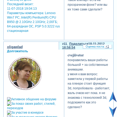
Последний визит:
прозрачном фоне? или вы
11-07-2018 19:04:13
их тоже сами сделали?
Параметры компьютера:
Lenovo
Win7 PC; Intel(R) Pentium(R) CPU
B950 @ 2.10GHz 2.10GHz; 2,00ГБ;
64-разрядная ОС, PSP 5.0.3222 rus
стационарная
11
Поделиться
18-11-2012
+1
oligawlad
18:58:54
Долгожитель
cvejiiveter
понравились ваши работы
большой + за собственные
анимашки.
у меня к вам вопрос:
заметила у первой работы
на плеере стоит функция
3d, попробовала - работает,
жаль очков нет пока. я не
знакома с технологией 3d,
подскажите как это
сделано?