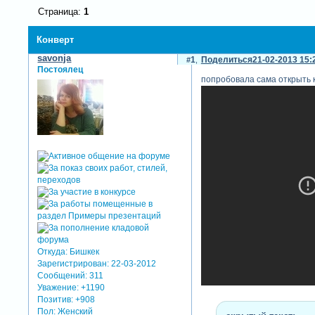
Страница:
1
Конверт
savonja
1
Поделиться
21-02-2013 15:
Постоялец
попробовала сама открыть к
Откуда:
Бишкек
Зарегистрирован
: 22-03-2012
Сообщений:
311
Уважение:
+1190
Позитив:
+908
Пол:
Женский