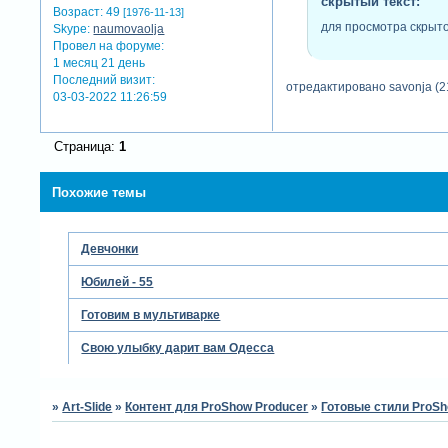
скрытый текст:
Возраст:
49
[1976-11-13]
для просмотра скрыто
Skype:
naumovaolja
Провел на форуме:
1 месяц 21 день
Последний визит:
отредактировано savonja (2
03-03-2022 11:26:59
Страница:
1
Похожие темы
Девчонки
Юбилей - 55
Готовим в мультиварке
Свою улыбку дарит вам Одесса
»
Art-Slide
»
Контент для ProShow Producer
»
Готовые стили ProSh