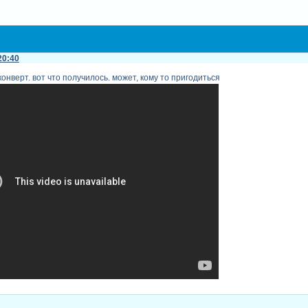
20:40
онверт. вот что получилось. может, кому то пригодиться