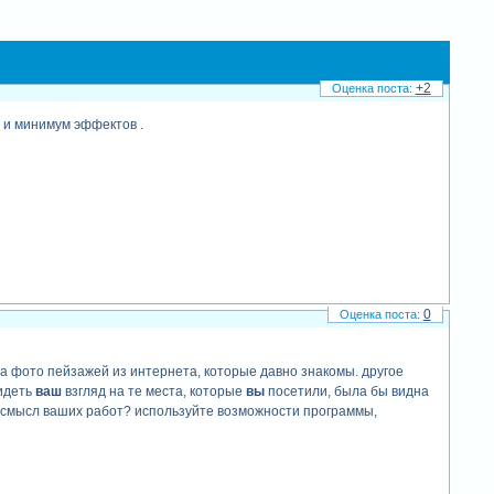
+2
 и минимум эффектов .
0
на фото пейзажей из интернета, которые давно знакомы. другое
видеть
ваш
взгляд на те места, которые
вы
посетили, была бы видна
ём смысл ваших работ? используйте возможности программы,