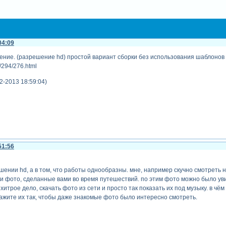
04:09
ение. (разрешение hd) простой вариант сборки без использования шаблонов
a/294/276.html
2-2013 18:59:04)
51:56
шении hd, а в том, что работы однообразны. мне, например скучно смотреть 
ли фото, сделанные вами во время путешествий. по этим фото можно было у
хитрое дело, скачать фото из сети и просто так показать их под музыку. в ч
ажите их так, чтобы даже знакомые фото было интересно смотреть.