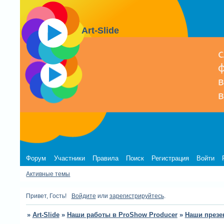
Art-Slide
Форум
Участники
Правила
Поиск
Регистрация
Войти
Активные темы
Привет, Гость!
Войдите
или
зарегистрируйтесь
.
»
Art-Slide
»
Наши работы в ProShow Producer
»
Наши презе