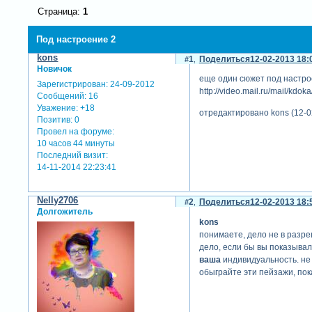
Страница:
1
Под настроение 2
kons
1
Поделиться
12-02-2013 18:
Новичок
еще один сюжет под настро
Зарегистрирован
: 24-09-2012
http://video.mail.ru/mail/kdok
Сообщений:
16
Уважение:
+18
отредактировано kons (12-0
Позитив:
0
Провел на форуме:
10 часов 44 минуты
Последний визит:
14-11-2014 22:23:41
Nelly2706
2
Поделиться
12-02-2013 18:
Долгожитель
kons
понимаете, дело не в разре
дело, если бы вы показыва
ваша
индивидуальность. не 
обыграйте эти пейзажи, пок