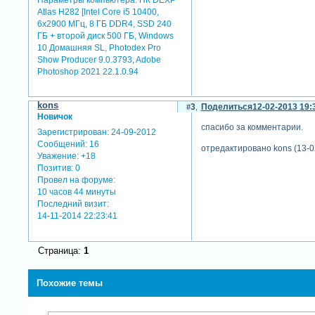
Параметры компьютера:
ПК DEXP
Atlas H282 [Intel Core i5 10400,
6x2900 МГц, 8 ГБ DDR4, SSD 240
ГБ + второй диск 500 ГБ, Windows
10 Домашняя SL, Photodex Pro
Show Producer 9.0.3793, Adobe
Photoshop 2021 22.1.0.94
kons
3
Поделиться
12-02-2013 19:
Новичок
спасибо за комментарии.
Зарегистрирован
: 24-09-2012
Сообщений:
16
отредактировано kons (13-0
Уважение:
+18
Позитив:
0
Провел на форуме:
10 часов 44 минуты
Последний визит:
14-11-2014 22:23:41
Страница:
1
Похожие темы