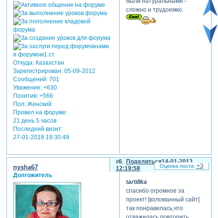
были натуральными -
сложно и трудоемко.
Откуда:
Казахстан
Зарегистрирован
: 05-09-2012
Сообщений:
701
Уважение:
+630
Позитив:
+566
Пол:
Женский
Провел на форуме:
21 день 5 часов
Последний визит:
27-01-2018 19:30:49
6
Поделиться
14-01-2013
+3
nysha67
12:19:58
Долгожитель
tartillka
спасибо огромное за
проект! [взломанный сайт]
так понравилась,что
отважилась повторить