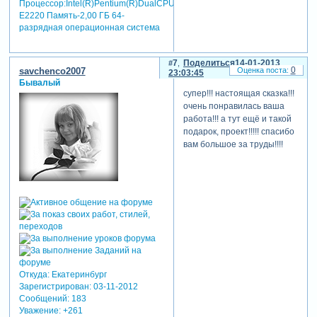
Процессор:Intel(R)Pentium(R)DualCPU
E2220 Память-2,00 ГБ 64-
разрядная операционная система
7
Поделиться
14-01-2013
0
savchenco2007
23:03:45
Бывалый
супер!!! настоящая сказка!!!
очень понравилась ваша
работа!!! а тут ещё и такой
подарок, проект!!!!! спасибо
вам большое за труды!!!!
Откуда:
Екатеринбург
Зарегистрирован
: 03-11-2012
Сообщений:
183
Уважение:
+261