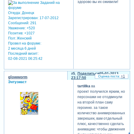
здорово вы их оживили!
Откуда:
Донецк
Зарегистрирован
: 17-07-2012
Сообщений:
291
Уважение:
+520
Позитив:
+1027
Пол:
Женский
Провел на форуме:
2 месяца 6 дней
Последний визит:
02-08-2021 06:25:42
5
Поделиться
05-01-2013
+1
glowworm
23:17:50
Энтузиаст
tartillka
ва
проект получился ярким, но
персонажи не отодвинули
на второй план саму
героиню. за такое
количество анимированных
зверюшек, вам отдельный
плюс, качественно сделать
анимацию: чтобы движения