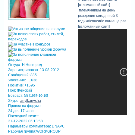
[взломанный сайт]
племянницы на день
рождения сегодня ей 3
годика!спасибо вам еще раз
[взломанный сайт]
Откуда:
Н.Новгород
Зарегистрирован
: 13-08-2012
Сообщений:
885
Уважение:
+1638
Позитив:
+1595
Пол:
Женский
Возраст:
58
[1967-10-10]
Skype:
anytkanysha
Провел на форуме:
24 дня 17 часов
Последний визит:
21-12-2022 06:13:58
Параметры компьютера:
DNAPC
Рабочая группа:WORKGROUP