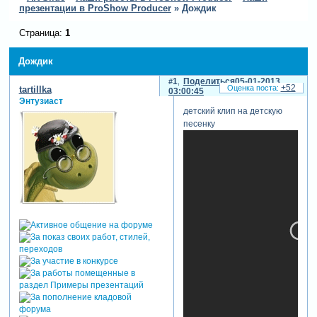
презентации в ProShow Producer
»
Дождик
Страница:
1
Дождик
1
Поделиться
05-01-2013
+52
tartillka
03:00:45
Энтузиаст
детский клип на детскую
песенку