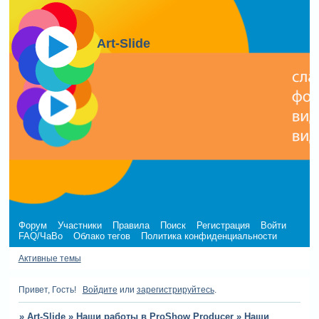
Art-Slide
Форум
Участники
Правила
Поиск
Регистрация
Войти
FAQ/ЧаВо
Облако тегов
Политика конфиденциальности
Активные темы
Привет, Гость!
Войдите
или
зарегистрируйтесь
.
»
Art-Slide
»
Наши работы в ProShow Producer
»
Наши