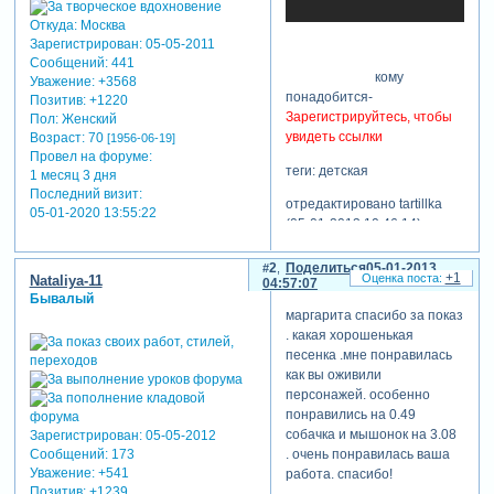
Откуда:
Москва
Зарегистрирован
: 05-05-2011
Сообщений:
441
кому
Уважение:
+3568
понадобится-
Позитив:
+1220
Зарегистрируйтесь, чтобы
Пол:
Женский
увидеть ссылки
Возраст:
70
[1956-06-19]
Провел на форуме:
теги: детская
1 месяц 3 дня
Последний визит:
отредактировано tartillka
05-01-2020 13:55:22
(05-01-2013 10:46:14)
2
Поделиться
05-01-2013
+1
Nataliya-11
04:57:07
Бывалый
маргарита спасибо за показ
. какая хорошенькая
песенка .мне понравилась
как вы оживили
персонажей. особенно
понравились на 0.49
собачка и мышонок на 3.08
Зарегистрирован
: 05-05-2012
. очень понравилась ваша
Сообщений:
173
Уважение:
+541
работа. спасибо!
Позитив:
+1239