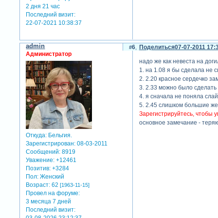
2 дня 21 час
Последний визит:
22-07-2021 10:38:37
admin
6
Поделиться
07-07-2011 17:
Администратор
надо же как невеста на дог
1. на 1.08 я бы сделала не 
2. 2.20 красное сердечко з
3. 2.33 можно было сделать
4. я сначала не поняла слай
5. 2.45 слишком большие же
Зарегистрируйтесь, чтобы у
основное замечание - теря
Откуда:
Бельгия.
Зарегистрирован
: 08-03-2011
Сообщений:
8919
Уважение:
+12461
Позитив:
+3284
Пол:
Женский
Возраст:
62
[1963-11-15]
Провел на форуме:
3 месяца 7 дней
Последний визит:
03-08-2026 23:12:37