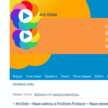
Art-Slide
Форум
Участники
Правила
Поиск
Регистрация
Войти
Активные темы
Привет, Гость!
Войдите
или
зарегистрируйтесь
.
»
Art-Slide
»
Наши работы в ProShow Producer
»
Наши презе