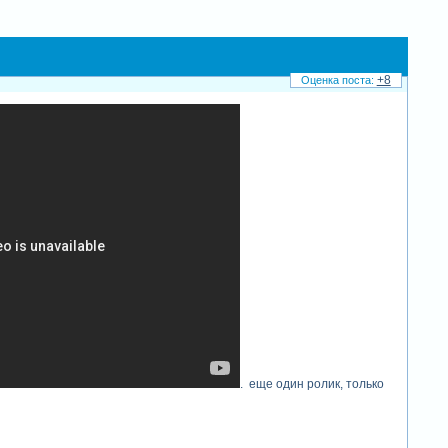
+8
. еще один ролик, только