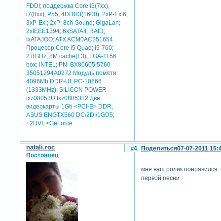
FDD!; поддержка Core i5(7xx),
i7(8xx); P55; 4DDR3(1600); 2xP-Exl6;
3xP-Exl; 2xP; 8ch-Sound; GigaLan;
2xIEEE1394; 6xSATAII; RAID;
lxATAJOO; ATX ACM0AC251654
Процесор Core i5 Quad; i5-760;
2.8GHz; 8M cache(L3); LGA-1156
box; INTEL; PN: BX80605I5760
35051294A0272 Модуль помяти
4096Mb DDR-UI; PC-10666
(1333MHz); SILICON POWER
txz08053U txz0805312 Две
видеокарты 1Gb <PCI-E> DDR,
ASUS ENGTX560 DC/2DI/1GD5;
+2DVI, <GeForce
natali.roc
4
Поделиться
07-07-2011 15:
Постоялец
мне ваш ролик понравился.
первой песни .