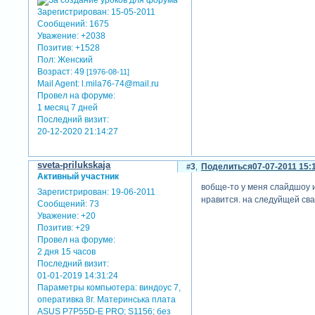
Зарегистрирован
: 15-05-2011
Сообщений:
1675
Уважение:
+2038
Позитив:
+1528
Пол:
Женский
Возраст:
49
[1976-08-11]
Mail Agent:
l.mila76-74@mail.ru
Провел на форуме:
1 месяц 7 дней
Последний визит:
20-12-2020 21:14:27
sveta-prilukskaja
3
Поделиться
07-07-2011 15:
Активный участник
вобще-то у меня слайдшоу и
Зарегистрирован
: 19-06-2011
нравится. на следуйщей сва
Сообщений:
73
Уважение:
+20
Позитив:
+29
Провел на форуме:
2 дня 15 часов
Последний визит:
01-01-2019 14:31:24
Параметры компьютера:
виндоус 7,
оперативка 8г. Материнська плата
ASUS P7P55D-E PRO; S1156; без