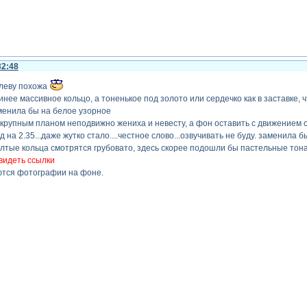
32:48
илеву похожа
синее массивное кольцо, а тоненькое под золото или сердечко как в заставке,
аменила бы на белое узорное
 крупным планом неподвижно жениха и невесту, а фон оставить с движением от
д на 2.35...даже жутко стало....честное слово...озвучивать не буду. заменила
лтые кольца смотрятся грубовато, здесь скорее подошли бы пастельные тона,
видеть ссылки
ются фотографии на фоне.