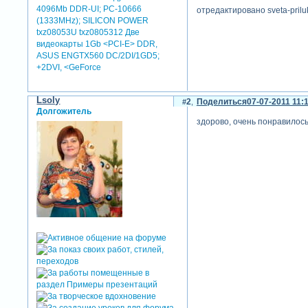
4096Mb DDR-UI; PC-10666
отредактировано sveta-prilu
(1333MHz); SILICON POWER
txz08053U txz0805312 Две
видеокарты 1Gb <PCI-E> DDR,
ASUS ENGTX560 DC/2DI/1GD5;
+2DVI, <GeForce
Lsoly
2
Поделиться
07-07-2011 11:
Долгожитель
здорово, очень понравилос