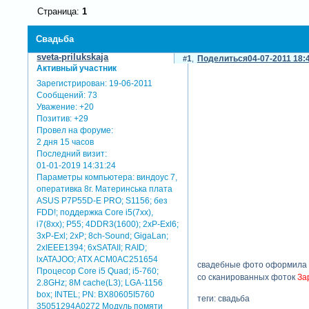
Страница:
1
Свадьба
sveta-prilukskaja
1
Поделиться
04-07-2011 18:
Активный участник
Зарегистрирован
: 19-06-2011
Сообщений:
73
Уважение:
+20
Позитив:
+29
Провел на форуме:
2 дня 15 часов
Последний визит:
01-01-2019 14:31:24
Параметры компьютера:
виндоус 7,
оперативка 8г. Материнська плата
ASUS P7P55D-E PRO; S1156; без
FDD!; поддержка Core i5(7xx),
i7(8xx); P55; 4DDR3(1600); 2xP-Exl6;
3xP-Exl; 2xP; 8ch-Sound; GigaLan;
2xIEEE1394; 6xSATAII; RAID;
lxATAJOO; ATX ACM0AC251654
свадебные фото оформила в
Процесор Core i5 Quad; i5-760;
со сканированных фоток
За
2.8GHz; 8M cache(L3); LGA-1156
box; INTEL; PN: BX80605I5760
теги: свадьба
35051294A0272 Модуль помяти