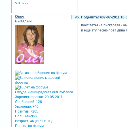
5.0.3222
Олеч
5
Поделиться
07-07-2011 16:
Бывалый
поёт татьяна пискарева - о
и ещё эту песню поёт дина 
Откуда:
Ленинрадская обл.РАЙвола
Зарегистрирован
: 29-05-2011
Сообщений:
126
Уважение:
+40
Позитив:
+265
Пол:
Женский
Возраст:
46
[1979-11-05]
Провел на форуме: