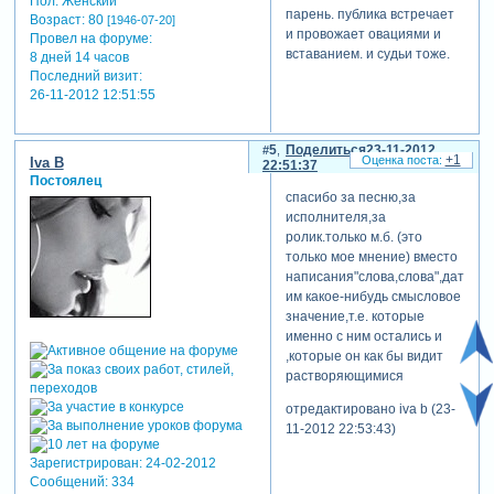
Пол:
Женский
парень. публика встречает
Возраст:
80
[1946-07-20]
и провожает овациями и
Провел на форуме:
вставанием. и судьи тоже.
8 дней 14 часов
Последний визит:
26-11-2012 12:51:55
5
Поделиться
23-11-2012
+1
Iva B
22:51:37
Постоялец
спасибо за песню,за
исполнителя,за
ролик.только м.б. (это
только мое мнение) вместо
написания"слова,слова",дать
им какое-нибудь смысловое
значение,т.е. которые
именно с ним остались и
,которые он как бы видит
растворяющимися
отредактировано iva b (23-
11-2012 22:53:43)
Зарегистрирован
: 24-02-2012
Сообщений:
334