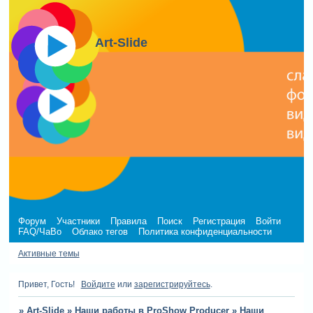
Art-Slide
Форум
Участники
Правила
Поиск
Регистрация
Войти
FAQ/ЧаВо
Облако тегов
Политика конфиденциальности
Активные темы
Привет, Гость!
Войдите
или
зарегистрируйтесь
.
»
Art-Slide
»
Наши работы в ProShow Producer
»
Наши