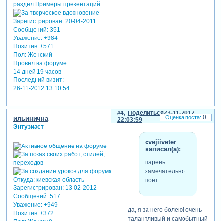
Зарегистрирован
: 20-04-2011
Сообщений:
351
Уважение:
+984
Позитив:
+571
Пол:
Женский
Провел на форуме:
14 дней 19 часов
Последний визит:
26-11-2012 13:10:54
4
Поделиться
23-11-2012
0
ильинична
22:03:59
Энтузиаст
cvejiiveter
написал(а):
парень
замечательно
Откуда:
киевская область
поёт.
Зарегистрирован
: 13-02-2012
Сообщений:
517
Уважение:
+949
да, я за него болею! очень
Позитив:
+372
талантливый и самобытный