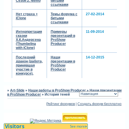
Сезон 2. Nemo
битыми
ссылками
Нет страха +
Темы форума с
27-02-2014
iClone
битыми
ссылками
Интерпретация
Примеры
11-09-2014
сказки
презентаций в
Х.К.Андерсена
ProShow
(Thumbelina
Producer
with iClone)
Последний
Наши
14-12-2015
дракон (работа,
презентации в
принявшая
ProShow
участие в
Producer
конкурсе).
»
Art-Slide
»
Наши работы в ProShow Producer
»
Наши презентации
в ProShow Producer
»
История теней
Рейтинг форумов
|
Создать форум бесплатно