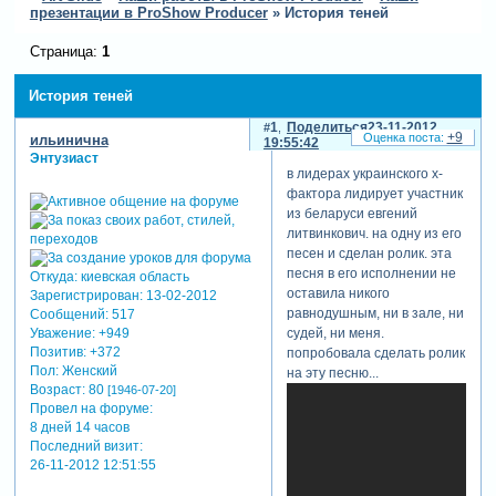
презентации в ProShow Producer
»
История теней
Страница:
1
История теней
1
Поделиться
23-11-2012
+9
ильинична
19:55:42
Энтузиаст
в лидерах украинского х-
фактора лидирует участник
из беларуси евгений
литвинкович. на одну из его
песен и сделан ролик. эта
песня в его исполнении не
Откуда:
киевская область
оставила никого
Зарегистрирован
: 13-02-2012
равнодушным, ни в зале, ни
Сообщений:
517
Уважение:
+949
судей, ни меня.
Позитив:
+372
попробовала сделать ролик
Пол:
Женский
на эту песню...
Возраст:
80
[1946-07-20]
Провел на форуме:
8 дней 14 часов
Последний визит:
26-11-2012 12:51:55