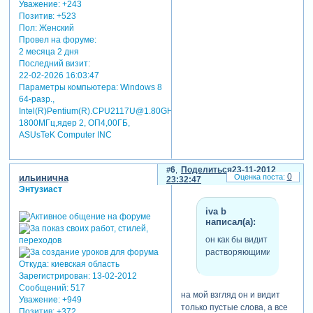
Уважение:
+243
Позитив:
+523
Пол:
Женский
Провел на форуме:
2 месяца 2 дня
Последний визит:
22-02-2026 16:03:47
Параметры компьютера:
Windows 8
64-разр.,
Intel(R)Pentium(R).CPU2117U@1.80GHz
1800MГц,ядер 2, ОП4,00ГБ,
ASUsTeK Computer INC
6
Поделиться
23-11-2012
0
ильинична
23:32:47
Энтузиаст
iva b
написал(а):
он как бы видит
растворяющимися
Откуда:
киевская область
Зарегистрирован
: 13-02-2012
Сообщений:
517
на мой взгляд он и видит
Уважение:
+949
только пустые слова, а все
Позитив:
+372