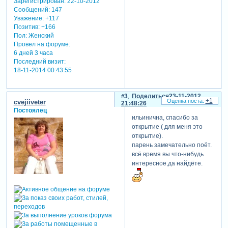
Зарегистрирован
: 22-10-2012
Сообщений:
147
Уважение:
+117
Позитив:
+166
Пол:
Женский
Провел на форуме:
6 дней 3 часа
Последний визит:
18-11-2014 00:43:55
3
Поделиться
23-11-2012
+1
cvejiiveter
21:48:26
Постоялец
ильинична, спасибо за
открытие ( для меня это
открытие).
парень замечательно поёт.
всё время вы что-нибудь
интересное,да найдёте.