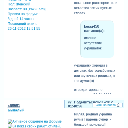
остальное растворяется и
Пол:
Женский
остается в этих пустых
Возраст:
80
[1946-07-20]
словах
Провел на форуме:
8 дней 14 часов
Последний визит:
kessi450
26-11-2012 12:51:55
написал(а):
именно
отсутствие
украшалок,
украшалки хороши в
детских, фотоальбомных
или шуточных роликах, я
так думаю)))
отредактировано
ильинична (23-11-2012
23:36:45)
7
Поделиться
24-11-2012
0
sft0601
01:40:56
Бывалый
милая, родная украина
рулит!! парень супер -
большой молодец!!!