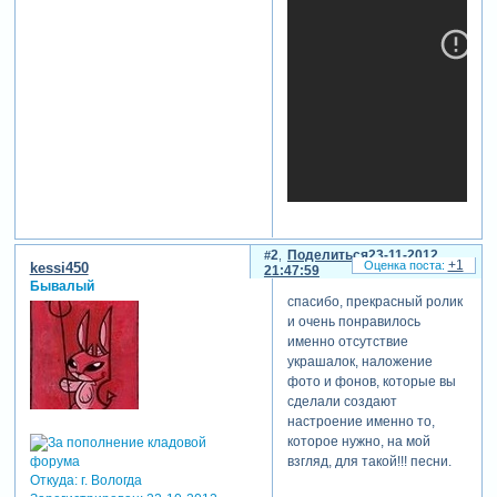
теги: визуализация,лирика
2
Поделиться
23-11-2012
+1
kessi450
21:47:59
Бывалый
спасибо, прекрасный ролик
и очень понравилось
именно отсутствие
украшалок, наложение
фото и фонов, которые вы
сделали создают
настроение именно то,
которое нужно, на мой
взгляд, для такой!!! песни.
Откуда:
г. Вологда