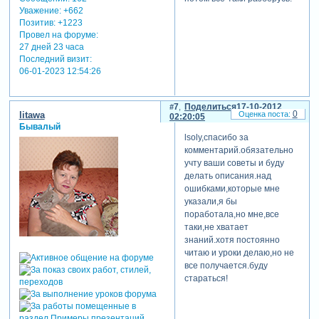
Уважение:
+662
Позитив:
+1223
Провел на форуме:
27 дней 23 часа
Последний визит:
06-01-2023 12:54:26
7
Поделиться
17-10-2012
0
litawa
02:20:05
Бывалый
lsoly,спасибо за
комментарий.обязательно
учту ваши советы и буду
делать описания.над
ошибками,которые мне
указали,я бы
поработала,но мне,все
таки,не хватает
знаний.хотя постоянно
читаю и уроки делаю,но не
все получается.буду
стараться!