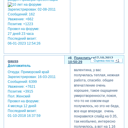
Зарегистрирован
: 02-08-2011
Сообщений:
162
Уважение:
+662
Позитив:
+1223
Провел на форуме:
27 дней 23 часа
Последний визит:
06-01-2023 12:54:26
8
Поделиться
17-10-2012
+1
gauss
10:50:29
Долгожитель
валентина, у вас
Откуда:
Приморский край
получилась теплая, нежная
Зарегистрирован
: 16-03-2011
работа, спасибо. общее
Сообщений:
6399
впечатление очень
Уважение:
+7621
хорошее, такое ощущение
Позитив:
+3915
умиротворенности, покоя,
Пол:
Женский
что-то не совсем еще
Провел на форуме:
получилось, но это не беда,
4 месяца 12 дней
Последний визит:
все еще впереди. очень
01-10-2018 16:37:59
понравился слайд на 0.35,
так необычно, интересно
получилось, а вот на 1.16