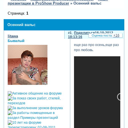
презентации в ProShow Producer
»
Осенний вальс
Страница:
1
Осенний вальс
1
Поделиться
16-10-2012
+16
litawa
18:13:16
Бывалый
еще раз про осень,еще раз
про любовь.
Зарегистрирован
: 02-08-2011