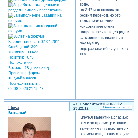
воде.
на 2.47 мне показался
резким переход. но это
только мое мнение.
концовка мне очень
понравилась. и видео ряд, и
синхронность вращения
Зарегистрирован
: 02-04-2011
под музыку.
Сообщений:
300
еще раз спасибо и успехов
Уважение:
+1422
вам!
Позитив:
+675
Пол:
Женский
Возраст:
68
[1958-08-02]
Провел на форуме:
18 дней 9 часов
Последний визит:
02-08-2026 21:15:48
3
Поделиться
16-10-2012
0
litawa
23:22:12
Бывалый
lufeve,я валентина.спасибо
вам и за просмотр и ваши
замечания учту все.так-то я
в самом конце написала,что