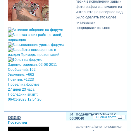
песня в исполнении зары и
фотографии и анимация из
интернета,но,наверное,надо
было сделать это более
читаемым и
попродолжительнее.
Зарегистрирован
: 02-08-2011
Сообщений:
162
Уважение:
+662
Позитив:
+1223
Провел на форуме:
27 дней 23 часа
Последний визит:
06-01-2023 12:54:26
4
Поделиться
17-10-2012
+1
OGGIO
00:09:40
Постоялец
валентина! мне понравился