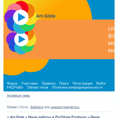
Art-Slide
Форум
Участники
Правила
Поиск
Регистрация
Войти
FAQ/ЧаВо
Облако тегов
Политика конфиденциальности
Активные темы
Привет, Гость!
Войдите
или
зарегистрируйтесь
.
»
Art-Slide
»
Наши работы в ProShow Producer
»
Наши