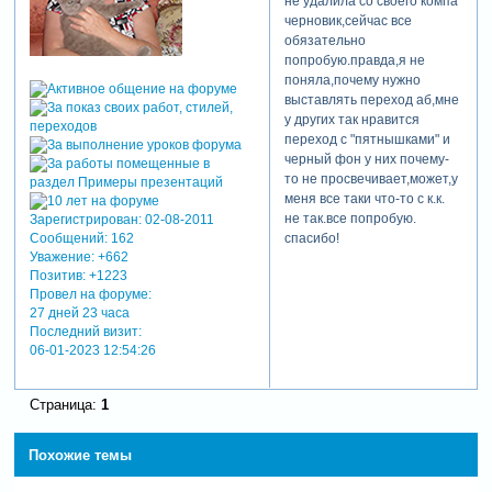
не удалила со своего компа
черновик,сейчас все
обязательно
попробую.правда,я не
поняла,почему нужно
выставлять переход аб,мне
у других так нравится
переход с "пятнышками" и
черный фон у них почему-
то не просвечивает,может,у
меня все таки что-то с к.к.
не так.все попробую.
Зарегистрирован
: 02-08-2011
Сообщений:
162
спасибо!
Уважение:
+662
Позитив:
+1223
Провел на форуме:
27 дней 23 часа
Последний визит:
06-01-2023 12:54:26
Страница:
1
Похожие темы