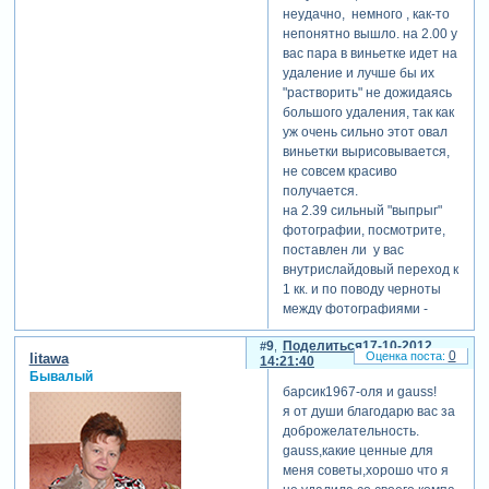
неудачно, немного , как-то
непонятно вышло. на 2.00 у
вас пара в виньетке идет на
удаление и лучше бы их
"растворить" не дожидаясь
большого удаления, так как
уж очень сильно этот овал
виньетки вырисовывается,
не совсем красиво
получается.
на 2.39 сильный "выпрыг"
фотографии, посмотрите,
поставлен ли у вас
внутрислайдовый переход к
1 кк. и по поводу черноты
между фотографиями -
надо просто точнее
9
Поделиться
17-10-2012
настроить кк между сменой
0
litawa
14:21:40
фотографий и применить
Бывалый
переход аб. удачи вам.
барсик1967-оля и gauss!
я от души благодарю вас за
доброжелательность.
gauss,какие ценные для
меня советы,хорошо что я