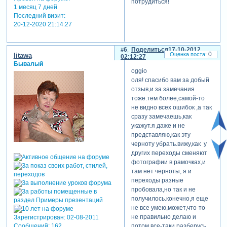
потрудиться!
1 месяц 7 дней
Последний визит:
20-12-2020 21:14:27
6
Поделиться
17-10-2012
0
litawa
02:12:27
Бывалый
oggio
оля! спасибо вам за добый
отзыв,и за замечания
тоже.тем более,самой-то
не видно всех ошибок ,а так
сразу замечаешь,как
укажут.я даже и не
представляю,как эту
черноту убрать.вижу,как у
других переходы сменяют
фотографии в рамочках,и
там нет черноты, я и
переходы разные
пробовала,но так и не
получилось.конечно,я еще
не все умею,может,что-то
не правильно делаю и
Зарегистрирован
: 02-08-2011
Сообщений:
162
потом все-таки разберусь.