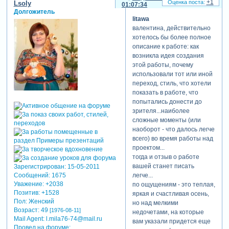
+1
Lsoly
01:07:34
Долгожитель
litawa
валентина, действительно
хотелось бы более полное
описание к работе: как
возникла идея создания
этой работы, почему
использовали тот или иной
переход, стиль, что хотели
показать в работе, что
попытались донести до
зрителя...наиболее
сложные моменты (или
наоборот - что далось легче
всего) во время работы над
проектом...
тогда и отзыв о работе
вашей станет писать
Зарегистрирован
: 15-05-2011
Сообщений:
1675
легче...
Уважение:
+2038
по ощущениям - это теплая,
Позитив:
+1528
яркая и счастливая осень,
Пол:
Женский
но над мелкими
Возраст:
49
[1976-08-11]
недочетами, на которые
Mail Agent:
l.mila76-74@mail.ru
вам указали придется еще
Провел на форуме: