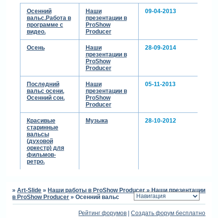
Осенний
Наши
09-04-2013
вальс.Работа в
презентации в
программе с
ProShow
видео.
Producer
Осень
Наши
28-09-2014
презентации в
ProShow
Producer
Последний
Наши
05-11-2013
вальс осени.
презентации в
Осенний сон.
ProShow
Producer
Красивые
Музыка
28-10-2012
старинные
вальсы
(духовой
оркестр) для
фильмов-
ретро.
»
Art-Slide
»
Наши работы в ProShow Producer
»
Наши презентации
в ProShow Producer
»
Осенний вальс
Рейтинг форумов
|
Создать форум бесплатно