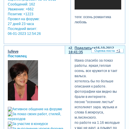
Сообщений:
162
Уважение:
+662
Позитив:
+1223
теги: осень романтика
Провел на форуме:
любовь
27 дней 23 часа
Последний визит:
06-01-2023 12:54:26
2
Поделиться
16-10-2012
+1
lufeve
18:41:35
Постоялец
litawa спасибо за показ
работы. яркая,теплая
осень. все кружится в такт
вальса.
хотелось бы по больше
описания к работе.
фотографии как видно вы
брали в интернете.
песню "осенние листья"
исполняет зара. музыка и
слова б.мокроуса,
м.лисянского.
по работе на 1.16 молодые
у вас не идут, а плывут по